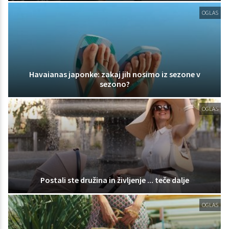
OGLAS
Havaianas japonke: zakaj jih nosimo iz sezone v
sezono?
OGLAS
Postali ste družina in življenje ... teče dalje
OGLAS