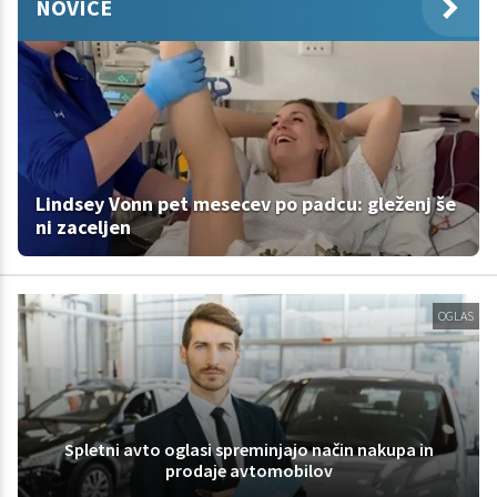
NOVICE
Lindsey Vonn pet mesecev po padcu: gleženj še
ni zaceljen
OGLAS
Spletni avto oglasi spreminjajo način nakupa in
prodaje avtomobilov