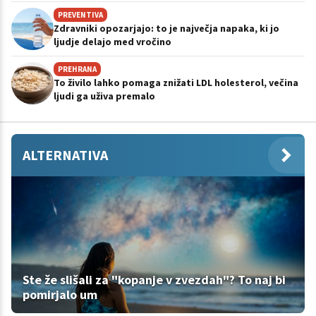
PREVENTIVA
Zdravniki opozarjajo: to je največja napaka, ki jo
ljudje delajo med vročino
PREHRANA
To živilo lahko pomaga znižati LDL holesterol, večina
ljudi ga uživa premalo
ALTERNATIVA
Ste že slišali za "kopanje v zvezdah"? To naj bi
pomirjalo um