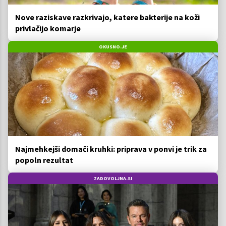
Nove raziskave razkrivajo, katere bakterije na koži
privlačijo komarje
OKUSNO.JE
Najmehkejši domači kruhki: priprava v ponvi je trik za
popoln rezultat
ZADOVOLJNA.SI