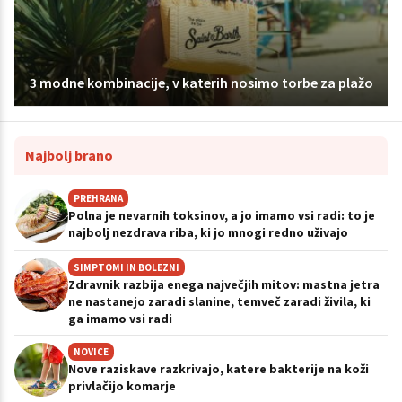
3 modne kombinacije, v katerih nosimo torbe za plažo
Najbolj brano
PREHRANA
Polna je nevarnih toksinov, a jo imamo vsi radi: to je
najbolj nezdrava riba, ki jo mnogi redno uživajo
SIMPTOMI IN BOLEZNI
Zdravnik razbija enega največjih mitov: mastna jetra
ne nastanejo zaradi slanine, temveč zaradi živila, ki
ga imamo vsi radi
NOVICE
Nove raziskave razkrivajo, katere bakterije na koži
privlačijo komarje