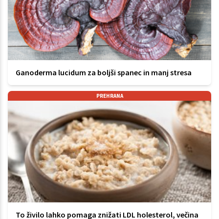
Ganoderma lucidum za boljši spanec in manj stresa
PREHRANA
To živilo lahko pomaga znižati LDL holesterol, večina