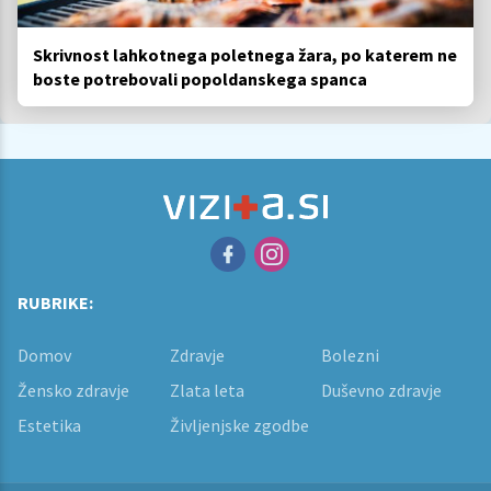
Skrivnost lahkotnega poletnega žara, po katerem ne
boste potrebovali popoldanskega spanca
RUBRIKE:
Domov
Zdravje
Bolezni
Žensko zdravje
Zlata leta
Duševno zdravje
Estetika
Življenjske zgodbe