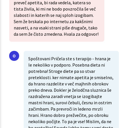
preveč apetita, bi rada vedela, katera so
tista živila, ki mi ne bodo povzročila še več
slabosti in katerih se naj sploh izogibam.
Sem že brskala po internetu za kakšnimi
nasveti, a na vsaki strani piše drugače, tako
da sem že čisto zmedena. Hvala za odgovor!
Spoštovani Pričela ste s terapijo - hrana je
le nekoliko v podporo. Posebna dieta ni
potrebna! Stroge diete pa so stvar
preteklosti. ker nimate apetita je smiselno,
da hrano razdelite v več majhnih obrokov
preko dneva. Dokler je želodčna sluznica še
razdražena zaradi vnetja se izogibajte
mastni hrani, surovi čebuli, česnu in ostrim
začimbam. Pa prevroči in ledeno mrzli
hrani. Hrano dobro prežvečite, po obroku
nekoliko počijte. To pa je vse! Mislim, da ne
bo pretežko! Seveda lahko temu sami doste