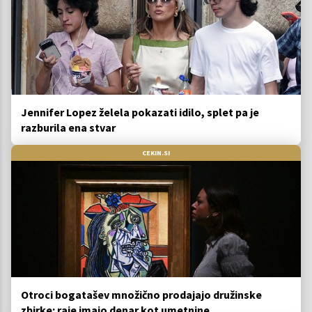
Jennifer Lopez želela pokazati idilo, splet pa je
razburila ena stvar
CEKIN.SI
Otroci bogatašev množično prodajajo družinske
zbirke: raje imajo denar kot umetnine