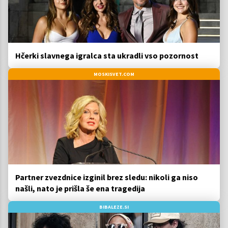
Hčerki slavnega igralca sta ukradli vso pozornost
MOSKISVET.COM
Partner zvezdnice izginil brez sledu: nikoli ga niso
našli, nato je prišla še ena tragedija
BIBALEZE.SI