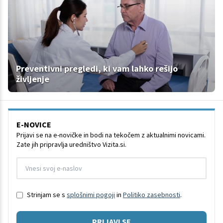
Preventivni pregledi, ki vam lahko rešijo
življenje
E-NOVICE
Prijavi se na e-novičke in bodi na tekočem z aktualnimi novicami.
Zate jih pripravlja uredništvo Vizita.si.
Strinjam se s
splošnimi pogoji
in
Politiko zasebnosti
.
PRIJAVI SE