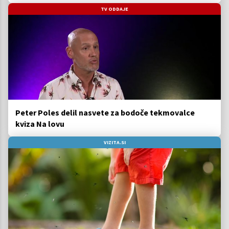
TV ODDAJE
Peter Poles delil nasvete za bodoče tekmovalce
kviza Na lovu
VIZITA.SI