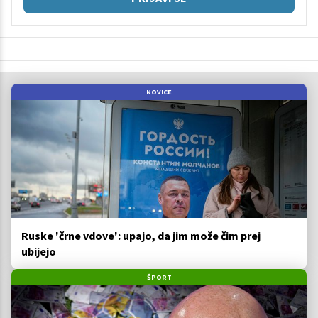
NOVICE
Ruske 'črne vdove': upajo, da jim može čim prej
ubijejo
ŠPORT