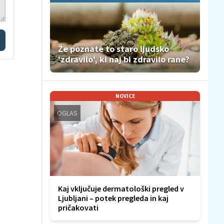
Že poznate to staro ljudsko
'zdravilo', ki naj bi zdravilo rane?
NOVICE
OGLAS
Kaj vključuje dermatološki pregled v
Ljubljani – potek pregleda in kaj
pričakovati