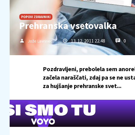
POPOVI ZDRAVNIKI
Prehranska vsetovalka
13. 12. 2011 22.48
0
Jože Lavrinec
Pozdravljeni, prebolela sem anoreks
začela naraščati, zdaj pa se ne ust
za hujšanje prehranske svet...