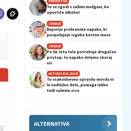
PREVENTIVA
To se zgodi z vašimi možgani, ko
opustite alkohol
ZDRAVJE
Največje prehranske napake, ki
pospešujejo izgubo kostne mase
ZDRAVJE
Po 50. letu telo potrebuje drugačen
pristop: te napake delamo skoraj
vsi
AKTIVNO ŽIVLJENJE
To vsakodnevno opravilo morda ni
le nadležno delo, pomaga lahko
tudi vašemu srcu
ALTERNATIVA