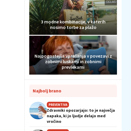
OGLAS
3 modne kombinacije, v katerih
nosimo torbe za plažo
Najpogostejša vprašanja v povezavi z
zobnimi luskami in zobnimi
prevlekami
Najbolj brano
PREVENTIVA
Zdravniki opozarjajo: to je največja
napaka, ki jo ljudje delajo med
vročino