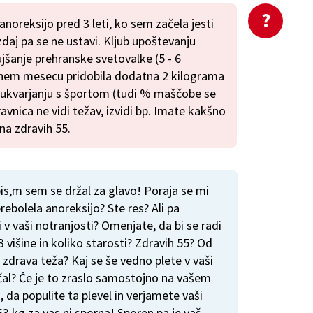
anoreksijo pred 3 leti, ko sem začela jesti
zdaj pa se ne ustavi. Kljub upoštevanju
ujšanje prehranske svetovalke (5 - 6
enem mesecu pridobila dodatna 2 kilograma
ukvarjanju s športom (tudi % maščobe se
vnica ne vidi težav, izvidi bp. Imate kakšno
 na zdravih 55.
pis,m sem se držal za glavo! Poraja se mi
rebolela anoreksijo? Ste res? Ali pa
 v vaši notranjosti? Omenjate, da bi se radi
63 višine in koliko starosti? Zdravih 55? Od
 zdrava teža? Kaj se še vedno plete v vaši
ičal? Če je to zraslo samostojno na vašem
, da populite ta plevel in verjamete vaši
63 kg za vas ni sporna! Sporen pa je vaš