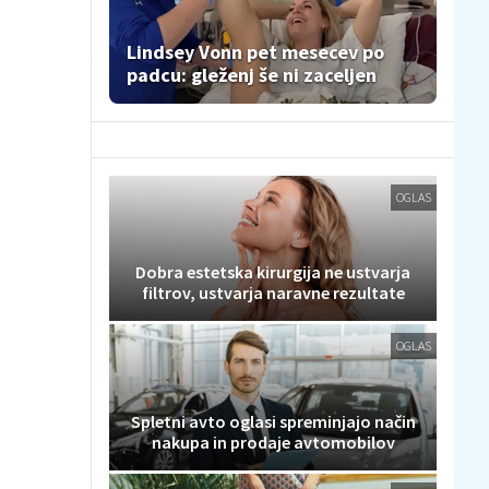
Lindsey Vonn pet mesecev po
padcu: gleženj še ni zaceljen
OGLAS
Dobra estetska kirurgija ne ustvarja
filtrov, ustvarja naravne rezultate
OGLAS
Spletni avto oglasi spreminjajo način
nakupa in prodaje avtomobilov