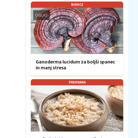
NOVICE
OGLAS
Ganoderma lucidum za boljši spanec
in manj stresa
PREHRANA