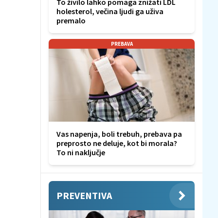
To živilo lahko pomaga znižati LDL
holesterol, večina ljudi ga uživa
premalo
PREBAVA
Vas napenja, boli trebuh, prebava pa
preprosto ne deluje, kot bi morala?
To ni naključje
PREVENTIVA