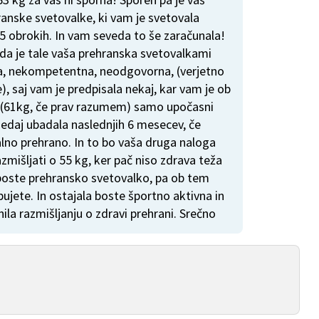
ranske svetovalke, ki vam je svetovala
 5 obrokih. In vam seveda to še zaračunala!
da je tale vaša prehranska svetovalkami
a, nekompetentna, neodgovorna, (verjetno
), saj vam je predpisala nekaj, kar vam je ob
eži (61kg, če prav razumem) samo upočasni
edaj ubadala naslednjih 6 mesecev, če
lno prehrano. In to bo vaša druga naloga
azmišljati o 55 kg, ker pač niso zdrava teža
 boste prehransko svetovalko, pa ob tem
bujete. In ostajala boste športno aktivna in
la razmišljanju o zdravi prehrani. Srečno