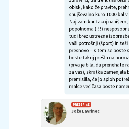
obisk, kako že pravite, preh
shujševalno kuro 1000 kal v
Naj vam kar takoj napišem, 
popolnoma (!!!) nesposobn
tudi brez ustrezne izobrazbe
vaši potrošnji (šport) in t
presnovo – s tem se boste s
boste takoj prešla na norma
(prva je bila, da prenehate r
za vas), skratka zamenjala
premislila, če jo sploh potre
malce več časa boste nameni
PREBERI ŠE
Jože Lavrinec