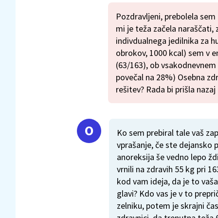
Pozdravljeni, prebolela sem 
mi je teža začela naraščati, 
indivdualnega jedilnika za h
obrokov, 1000 kcal) sem v 
(63/163), ob vsakodnevnem 
povečal na 28%) Osebna zdra
rešitev? Rada bi prišla nazaj
Ko sem prebiral tale vaš za
vprašanje, če ste dejansko p
anoreksija še vedno lepo ždi
vrnili na zdravih 55 kg pri 1
kod vam ideja, da je to vaša
glavi? Kdo vas je v to prepr
zelniku, potem je skrajni čas
zdravnici, da trenutna teža 