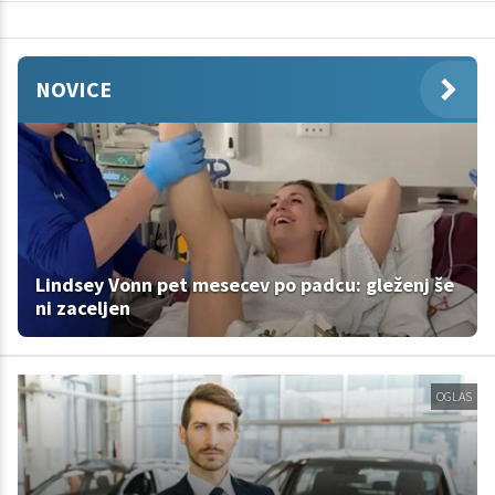
NOVICE
Lindsey Vonn pet mesecev po padcu: gleženj še
ni zaceljen
OGLAS