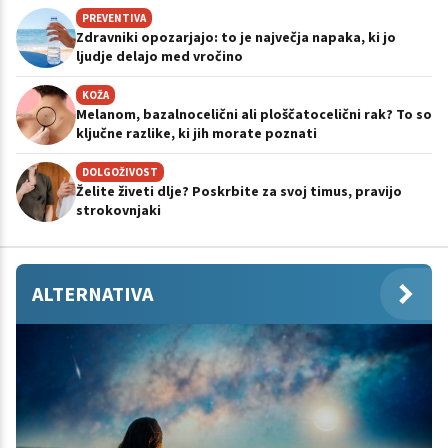
PREVENTIVA
Zdravniki opozarjajo: to je največja napaka, ki jo
ljudje delajo med vročino
KOŽA
Melanom, bazalnocelični ali ploščatocelični rak? To so
ključne razlike, ki jih morate poznati
DOLGOŽIVOST
Želite živeti dlje? Poskrbite za svoj timus, pravijo
strokovnjaki
ALTERNATIVA