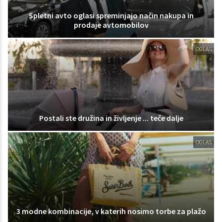
Spletni avto oglasi spreminjajo način nakupa in
prodaje avtomobilov
OGLAS
Postali ste družina in življenje ... teče dalje
OGLAS
3 modne kombinacije, v katerih nosimo torbe za plažo