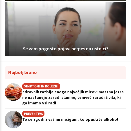
Se vam pogosto pojavi herpes na ustnici?
Najbolj brano
SIMPTOMI IN BOLEZNI
Zdravnik razbija enega največjih mitov: mastna jetra
ne nastanejo zaradi slanine, temveč zaradi živila, ki
ga imamo vsi radi
PREVENTIVA
To se zgodi z vašimi možgani, ko opustite alkohol