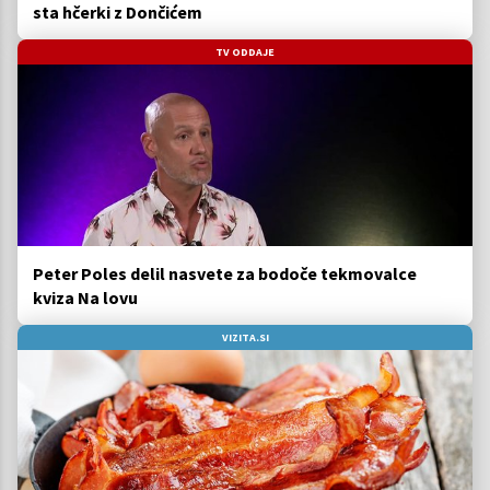
sta hčerki z Dončićem
TV ODDAJE
Peter Poles delil nasvete za bodoče tekmovalce
kviza Na lovu
VIZITA.SI