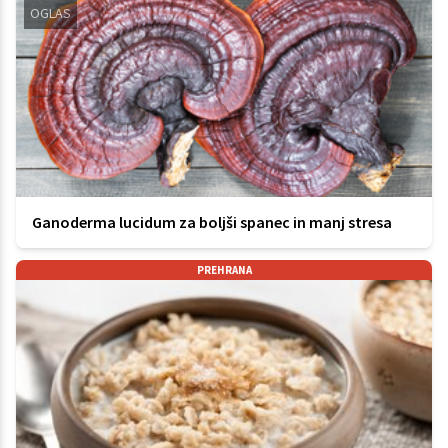
OGLAS
Ganoderma lucidum za boljši spanec in manj stresa
PREHRANA