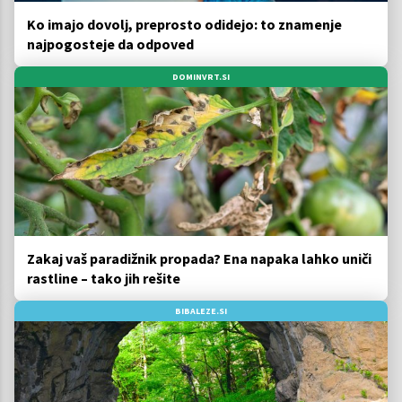
Ko imajo dovolj, preprosto odidejo: to znamenje
najpogosteje da odpoved
DOMINVRT.SI
Zakaj vaš paradižnik propada? Ena napaka lahko uniči
rastline – tako jih rešite
BIBALEZE.SI