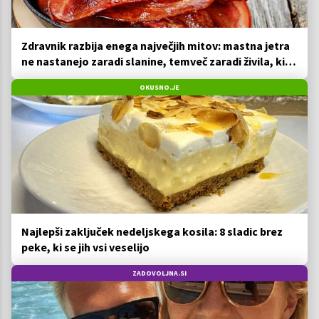
Zdravnik razbija enega največjih mitov: mastna jetra
ne nastanejo zaradi slanine, temveč zaradi živila, ki
ga imamo vsi radi
OKUSNO.JE
Najlepši zaključek nedeljskega kosila: 8 sladic brez
peke, ki se jih vsi veselijo
ZADOVOLJNA.SI