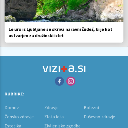
Le uro iz Ljubljane se skriva naravni čudež, ki je kot
ustvarjen za družinski izlet
RUBRIKE:
Domov
Zdravje
Bolezni
Žensko zdravje
Zlata leta
Duševno zdravje
Estetika
Življenjske zgodbe