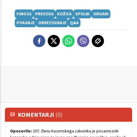
FIMOZA
PREOZKA
KOŽICA
SPOLNI
ORGANI
POKANJE
OBREZOVANJE
Q&A
KOMENTARJI
(0)
Opozorilo:
297. členu Kazenskega zakonika je posameznik