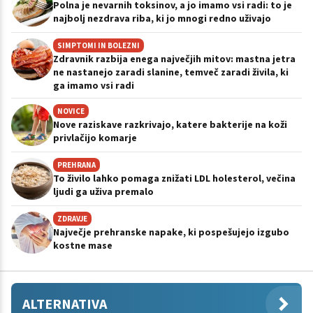
Polna je nevarnih toksinov, a jo imamo vsi radi: to je
najbolj nezdrava riba, ki jo mnogi redno uživajo
SIMPTOMI IN BOLEZNI
Zdravnik razbija enega največjih mitov: mastna jetra
ne nastanejo zaradi slanine, temveč zaradi živila, ki
ga imamo vsi radi
NOVICE
Nove raziskave razkrivajo, katere bakterije na koži
privlačijo komarje
PREHRANA
To živilo lahko pomaga znižati LDL holesterol, večina
ljudi ga uživa premalo
ZDRAVJE
Največje prehranske napake, ki pospešujejo izgubo
kostne mase
ALTERNATIVA