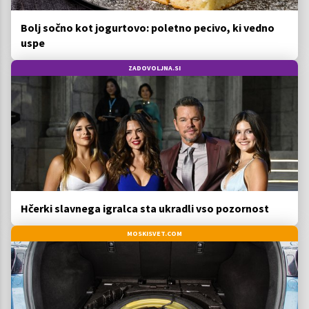
Bolj sočno kot jogurtovo: poletno pecivo, ki vedno
uspe
ZADOVOLJNA.SI
Hčerki slavnega igralca sta ukradli vso pozornost
MOSKISVET.COM