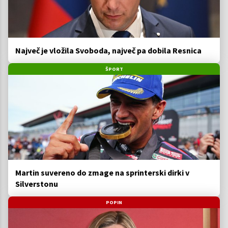
Največ je vložila Svoboda, največ pa dobila Resnica
ŠPORT
Martin suvereno do zmage na sprinterski dirki v
Silverstonu
POPIN