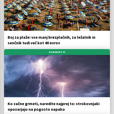
Boj za plaže: vse manj brezplačnih, za ležalnik in
senčnik tudi več kot 40 evrov
DOMINVRT.SI
Ko začne grmeti, naredite najprej to: strokovnjaki
opozarjajo na pogosto napako