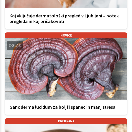
Kaj vključuje dermatološki pregled v Ljubljani – potek
pregleda in kaj pričakovati
NOVICE
OGLAS
Ganoderma lucidum za boljši spanec in manj stresa
PREHRANA