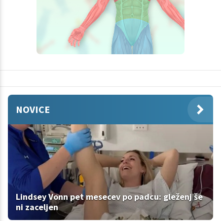
NOVICE
Lindsey Vonn pet mesecev po padcu: gleženj še
ni zaceljen