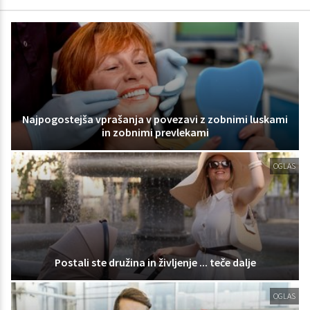
Najpogostejša vprašanja v povezavi z zobnimi luskami
in zobnimi prevlekami
OGLAS
Postali ste družina in življenje ... teče dalje
OGLAS