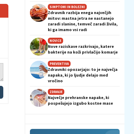
SIMPTOMI IN BOLEZNI
Zdravnik razbija enega največjih
mitov: mastna jetra ne nastanejo
zaradi slanine, temveč zaradi živila,
ki ga imamo vsi radi
NOVICE
Nove raziskave razkrivajo, katere
bakterije na koži privlačijo komarje
PREVENTIVA
Zdravniki opozarjajo: to je največja
napaka, ki jo ljudje delajo med
vročino
ZDRAVJE
Največje prehranske napake, ki
pospešujejo izgubo kostne mase