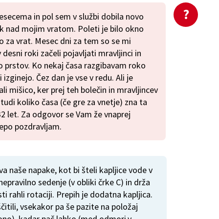
secema in pol sem v službi dobila novo
k nad mojim vratom. Poleti je bilo okno
lo za vrat. Mesec dni za tem so se mi
esni roki začeli pojavljati mravljinci in
o prstov. Ko nekaj časa razgibavam roko
 izginejo. Čez dan je vse v redu. Ali je
i mišico, ker prej teh bolečin in mravljincev
udi koliko časa (če gre za vnetje) zna ta
32 let. Za odgovor se Vam že vnaprej
lepo pozdravljam.
a naše napake, kot bi šteli kapljice vode v
nepravilno sedenje (v obliki črke C) in drža
ti rahli rotaciji. Prepih je dodatna kapljica.
itili, vsekakor pa še pazite na položaj
krono), kadar pač lahko (med odmori,v