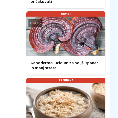
pričakovati
NOVICE
OGLAS
Ganoderma lucidum za boljši spanec
in manj stresa
PREHRANA