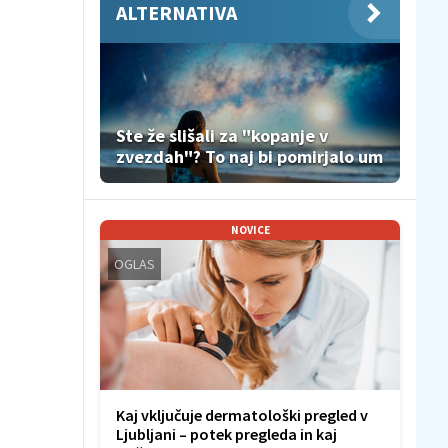
ALTERNATIVA
Ste že slišali za "kopanje v
zvezdah"? To naj bi pomirjalo um
NOVICE
OGLAS
Kaj vključuje dermatološki pregled v
Ljubljani – potek pregleda in kaj