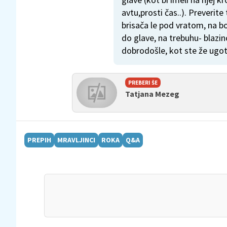
avtu,prosti čas..). Preverite
brisača le pod vratom, na b
do glave, na trebuhu- blazi
dobrodošle, kot ste že ugot
PREBERI ŠE
Tatjana Mezeg
PREPIH
MRAVLJINCI
ROKA
Q&A