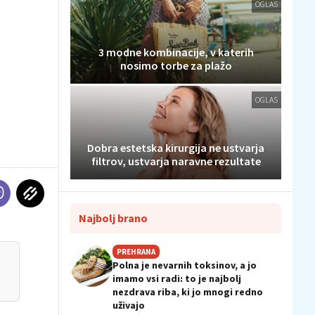
OGLAS
3 modne kombinacije, v katerih
nosimo torbe za plažo
OGLAS
Dobra estetska kirurgija ne ustvarja
filtrov, ustvarja naravne rezultate
Najbolj brano
PREHRANA
Polna je nevarnih toksinov, a jo
imamo vsi radi: to je najbolj
nezdrava riba, ki jo mnogi redno
uživajo