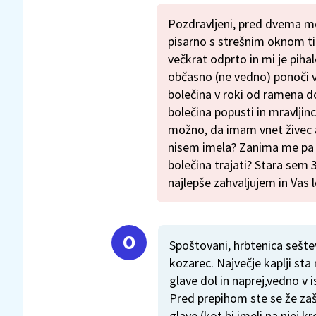
Pozdravljeni, pred dvema me
pisarno s strešnim oknom ti
večkrat odprto in mi je piha
občasno (ne vedno) ponoči v d
bolečina v roki od ramena d
bolečina popusti in mravljinci
možno, da imam vnet živec al
nisem imela? Zanima me pa t
bolečina trajati? Stara sem 
najlepše zahvaljujem in Vas 
Spoštovani, hrbtenica seštev
kozarec. Največje kaplji sta 
glave dol in naprej,vedno v is
Pred prepihom ste se že zašč
glave (kot bi imeli na njej 