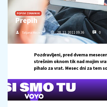
POPOVI ZDRAVNIKI
Prepih
28. 11. 2011 09.36
0
Tatjana Mezeg
Pozdravljeni, pred dvema mesecema
strešnim oknom tik nad mojim vrato
pihalo za vrat. Mesec dni za tem so 