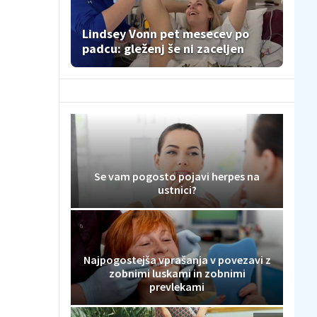
Lindsey Vonn pet mesecev po
padcu: gleženj še ni zaceljen
Se vam pogosto pojavi herpes na
ustnici?
Najpogostejša vprašanja v povezavi z
zobnimi luskami in zobnimi
prevlekami