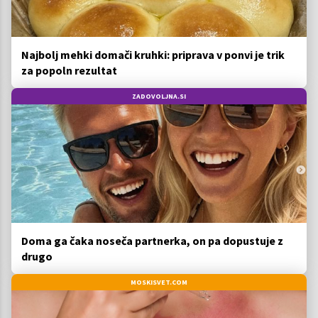
Najbolj mehki domači kruhki: priprava v ponvi je trik
za popoln rezultat
ZADOVOLJNA.SI
Doma ga čaka noseča partnerka, on pa dopustuje z
drugo
MOSKISVET.COM