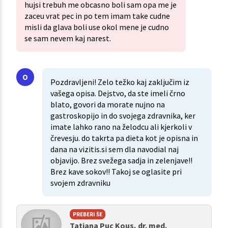
hujsi trebuh me obcasno boli sam opa me je
zaceu vrat pec in po tem imam take cudne
misli da glava boli use okol mene je cudno
se sam nevem kaj narest.
Pozdravljeni! Zelo težko kaj zaključim iz
vašega opisa. Dejstvo, da ste imeli črno
blato, govori da morate nujno na
gastroskopijo in do svojega zdravnika, ker
imate lahko rano na želodcu ali kjerkoli v
črevesju. do takrta pa dieta kot je opisna in
dana na vizitis.si sem dla navodial naj
objavijo. Brez svežega sadja in zelenjave!!
Brez kave sokov!! Takoj se oglasite pri
svojem zdravniku
PREBERI ŠE
Tatjana Puc Kous, dr. med.