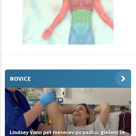
NOVICE
Lindsey Vonn pet mesecev po padcu: gleženj še