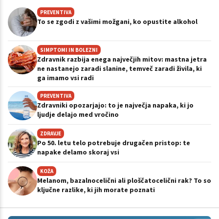
PREVENTIVA
To se zgodi z vašimi možgani, ko opustite alkohol
SIMPTOMI IN BOLEZNI
Zdravnik razbija enega največjih mitov: mastna jetra
ne nastanejo zaradi slanine, temveč zaradi živila, ki
ga imamo vsi radi
PREVENTIVA
Zdravniki opozarjajo: to je največja napaka, ki jo
ljudje delajo med vročino
ZDRAVJE
Po 50. letu telo potrebuje drugačen pristop: te
napake delamo skoraj vsi
KOŽA
Melanom, bazalnocelični ali ploščatocelični rak? To so
ključne razlike, ki jih morate poznati