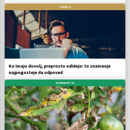
CEKIN.SI
Ko imajo dovolj, preprosto odidejo: to znamenje
najpogosteje da odpoved
DOMINVRT.SI