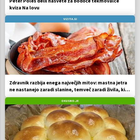
Peter Poles delil nasvete za bodoče tekmovalce
kviza Na lovu
VIZITA.SI
Zdravnik razbija enega največjih mitov: mastna jetra
ne nastanejo zaradi slanine, temveč zaradi živila, ki
ga imamo vsi radi
OKUSNO.JE