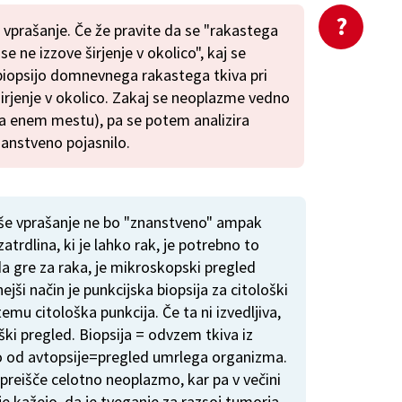
 vprašanje. Če že pravite da se "rakastega
 ne izzove širjenje v okolico", kaj se
 biopsijo domnevnega rakastega tkiva pri
Širjenje v okolico. Zakaj se neoplazme vedno
 na enem mestu), pa se potem analizira
nanstveno pojasnilo.
aše vprašanje ne bo "znanstveno" ampak
zatrdlina, ki je lahko rak, je potrebno to
da gre za raka, je mikroskopski pregled
jši način je punkcijska biopsija za citološki
mu citološka punkcija. Če ta ni izvedljiva,
oški pregled. Biopsija = odvzem tkiva iz
ko od avtopsije=pregled umrlega organizma.
 preišče celotno neoplazmo, kar pa v večini
e kažejo, da je tveganje za razsoj tumorja