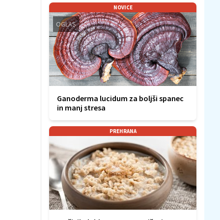
NOVICE
OGLAS
Ganoderma lucidum za boljši spanec
in manj stresa
PREHRANA