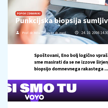
POPOVI ZDRAVNIKI
Punkcijska biopsija sumljiv
24. 10. 2006 14.3
Prof. dr. Miha Debevec dr. med.
Spoštovani, Eno bolj logično vpraš
sme masirati da se ne izzove širjen
biopsijo domnevnega rakastega ...