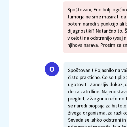
Spoštovani, Eno bolj logično
tumorja ne sme masirati da se
potem naredi s punkcijo ali
dijagnostiki? Natančno to. 
v celoti ne odstranijo (vsaj
njihova narava. Prosim za z
Spoštovani! Pojasnilo na v
čisto praktično. Če se tiplje 
ugotoviti. Zanesljiv dokaz, 
delca zatrdline. Najenostavne
pregled, v žargonu rečemo te
se naredi biopsija za histol
živega organizma, za razli
Seveda se lahko odstrani in
primerov ni mogoče. Izkušnj