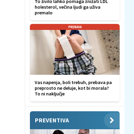
To živilo lahko pomaga znižati LDL
holesterol, večina ljudi ga uživa
premalo
PREBAVA
Vas napenja, boli trebuh, prebava pa
preprosto ne deluje, kot bi morala?
To ni naključje
PREVENTIVA