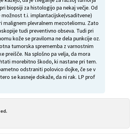
pri biopsiji za histologijo pa nekaj večje. Od
e možnost t.i. implantacijske(vsaditvene)
ri malignem plevralnem mezoteliomu. Zato
skopije tudi preventivno obseva. Tudi pri
mu kože se praviloma ne dela punkcije oz.
elotna tumorska sprememba z varnostnim
ke preišče. Na splošno pa velja, da mora
htati morebitno škodo, ki nastane pri tem.
pametno odstraniti polovico dojke, če se v
katero se kasneje dokaže, da ni rak. LP prof
med.