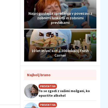
Najpogostejša vprašanja v povezavi z
zobnimi luskami in zobnimi
prevlekami
10 let in več kot 1.300 lokacij Fresh
Corner
Najbolj brano
PREVENTIVA
To se zgodi z vašimi možgani, ko
opustite alkohol
PREVENTIVA