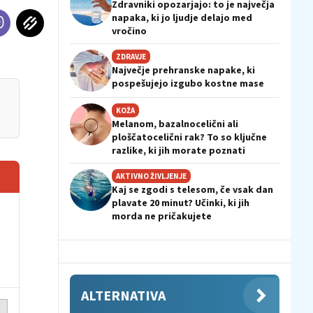
Zdravniki opozarjajo: to je največja
napaka, ki jo ljudje delajo med
vročino
ZDRAVJE
Največje prehranske napake, ki
pospešujejo izgubo kostne mase
KOŽA
Melanom, bazalnocelični ali
ploščatocelični rak? To so ključne
razlike, ki jih morate poznati
AKTIVNO ŽIVLJENJE
Kaj se zgodi s telesom, če vsak dan
plavate 20 minut? Učinki, ki jih
morda ne pričakujete
ALTERNATIVA