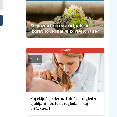
Že poznate to staro ljudsko
'zdravilo', ki naj bi zdravilo rane?
NOVICE
OGLAS
Kaj vključuje dermatološki pregled v
Ljubljani – potek pregleda in kaj
pričakovati