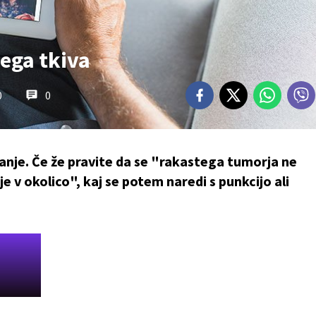
ega tkiva
0
0
anje. Če že pravite da se "rakastega tumorja ne
je v okolico", kaj se potem naredi s punkcijo ali