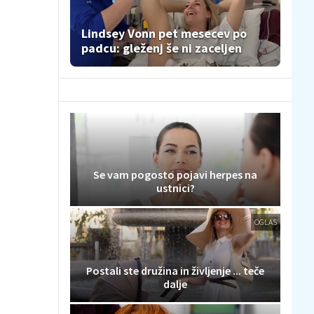
Lindsey Vonn pet mesecev po
padcu: gleženj še ni zaceljen
Se vam pogosto pojavi herpes na
ustnici?
OGLAS
Postali ste družina in življenje ... teče
dalje