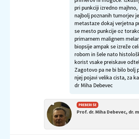
pri punkciji izredno majhno, 
najbolj poznanih tumorjev j
metastaze dokaj verjetna p
se mesto punkcije oz torako
primarnem malignem melano
biopsije ampak se izreže c
robom in šele nato histološ
korist vsake preiskave odte
Zagotovo pa ne bi bilo bolj 
njej pojavi velika cista, za 
dr Miha Debevec
PREBERI ŠE
Prof. dr. Miha Debevec, dr. 