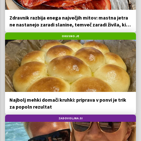
Zdravnik razbija enega največjih mitov: mastna jetra
ne nastanejo zaradi slanine, temveč zaradi živila, ki
ga imamo vsi radi
OKUSNO.JE
Najbolj mehki domači kruhki: priprava v ponvi je trik
za popoln rezultat
ZADOVOLJNA.SI