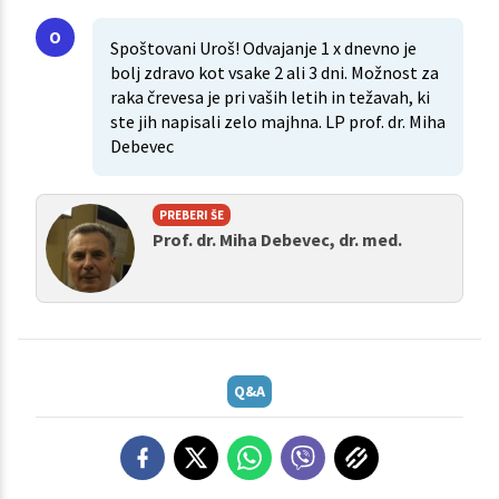
Spoštovani Uroš! Odvajanje 1 x dnevno je
bolj zdravo kot vsake 2 ali 3 dni. Možnost za
raka črevesa je pri vaših letih in težavah, ki
ste jih napisali zelo majhna. LP prof. dr. Miha
Debevec
PREBERI ŠE
Prof. dr. Miha Debevec, dr. med.
Q&A