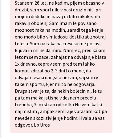
Star sem 26 let, ne kadim, pijem obcasno v
druzbi, sem sportnik, v nasi druzin niti pri
mojem dedeku in nazaj ni bilo nikakrsnih
rakavih obolenj. Sam imam le povisano
moznost raka na modih, zaradi tega ker je
eno modo bilo v mladosti dostikrat znotraj
telesa. Sum na raka na crevesu me pocasi
kljuva in mi ne da miru. Namrec, pred kakim
letom sem zacel zahajat na odvajanje blata
1x dnevno, ceprav sem pred tem lahko
komot zdrzal po 2-3 dni.To mene, da
odvajam vsaki dan,sila nervira, saj sem v
takem sportu, kjer mi to ne odgovarja.
Druga stvar je ta, da nekih bolecin ni, le tu
pa tam me kaj stisne v desnem predelu
trebuha, 3cm stran od kolka.Ne vem kaj si
naj mislim , ampak sem raje vprasam kot pa
neveden skozi zivljenje hodim. Hvala za vas
odgovor. Lp Uros