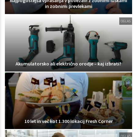
Najpogostejša vprašanja v povezavi z zobnimi luskami
in zobnimi prevlekami
OGLAS
Akumulatorsko ali električno orodje – kaj izbrati?
10 let in več kot 1.300 lokacij Fresh Corner
OGLAS