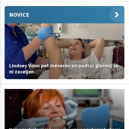
NOVICE
Lindsey Vonn pet mesecev po padcu: gleženj še
ni zaceljen