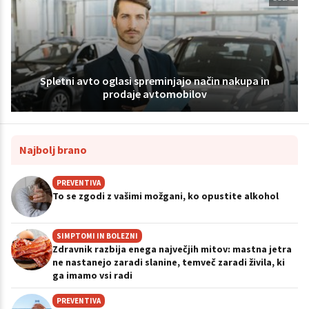
Spletni avto oglasi spreminjajo način nakupa in
prodaje avtomobilov
Najbolj brano
PREVENTIVA
To se zgodi z vašimi možgani, ko opustite alkohol
SIMPTOMI IN BOLEZNI
Zdravnik razbija enega največjih mitov: mastna jetra
ne nastanejo zaradi slanine, temveč zaradi živila, ki
ga imamo vsi radi
PREVENTIVA