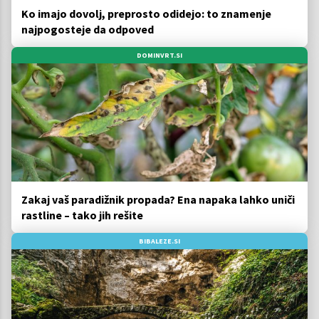
Ko imajo dovolj, preprosto odidejo: to znamenje
najpogosteje da odpoved
DOMINVRT.SI
Zakaj vaš paradižnik propada? Ena napaka lahko uniči
rastline – tako jih rešite
BIBALEZE.SI