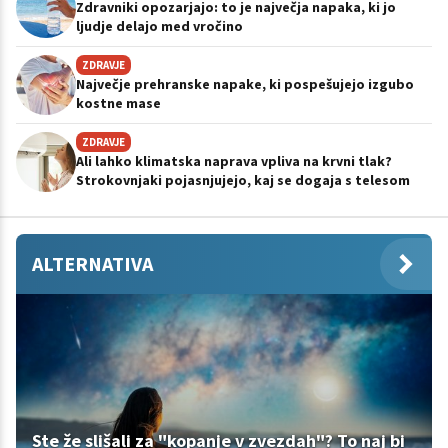
Zdravniki opozarjajo: to je največja napaka, ki jo
ljudje delajo med vročino
ZDRAVJE
Največje prehranske napake, ki pospešujejo izgubo
kostne mase
ZDRAVJE
Ali lahko klimatska naprava vpliva na krvni tlak?
Strokovnjaki pojasnjujejo, kaj se dogaja s telesom
ALTERNATIVA
Ste že slišali za "kopanje v zvezdah"? To naj bi