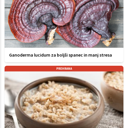
Ganoderma lucidum za boljši spanec in manj stresa
PREHRANA