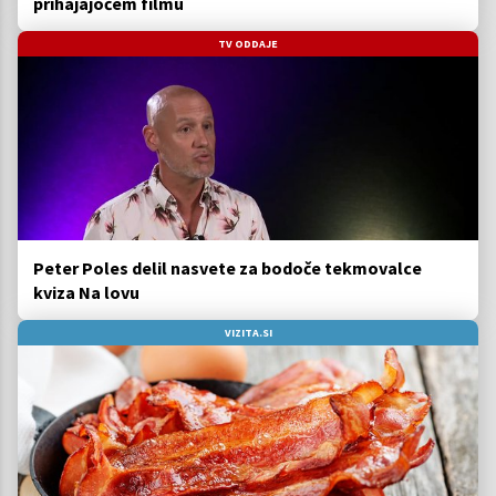
prihajajočem filmu
TV ODDAJE
Peter Poles delil nasvete za bodoče tekmovalce
kviza Na lovu
VIZITA.SI