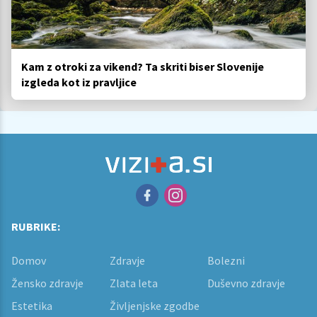
Kam z otroki za vikend? Ta skriti biser Slovenije
izgleda kot iz pravljice
RUBRIKE:
Domov
Zdravje
Bolezni
Žensko zdravje
Zlata leta
Duševno zdravje
Estetika
Življenjske zgodbe