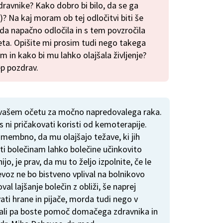
dravnike? Kako dobro bi bilo, da se ga
)? Na kaj moram ob tej odločitvi biti še
da napačno odločila in s tem povzročila
ta. Opišite mi prosim tudi nego takega
 in kako bi mu lahko olajšala življenje?
ep pozdrav.
 vašem očetu za močno napredovalega raka.
es ni pričakovati koristi od kemoterapije.
omembno, da mu olajšajo težave, ki jih
oti bolečinam lahko bolečine učinkovito
nijo, je prav, da mu to željo izpolnite, če le
voz ne bo bistveno vplival na bolnikovo
al lajšanje bolečin z obliži, še naprej
vati hrane in pijače, morda tudi nego v
bovali pa boste pomoč domačega zdravnika in