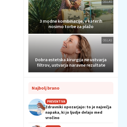
OGLAS
3 modne kombinacije, v katerih
nosimo torbe za plažo
OGLAS
Dobra estetska kirurgija ne ustvarja
filtrov, ustvarja naravne rezultate
Najbolj brano
PREVENTIVA
Zdravniki opozarjajo: to je največja
napaka, ki jo ljudje delajo med
vročino