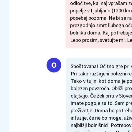
odločitve, kaj naj vprašam z
pripelje v Ljubljano (1200 km
posebej pozorna. Ne bi se ra
prezgodnjo smrt ljubega oče
bolnika doma. Kaj potrebujem
Lepo prosim, svetujte mi. L
Spoštovana! Očitno gre pri
Pri tako razširjeni bolezni r
Tako v tujini kot doma je p
bolezen povzroča. Obliži pr
olajšajo. Če želi priti v Slove
imate pogoje za to. Sam pre
preživetje. Doma bo potrebov
infuzije, če ne bo mogel uži
najbližji bolnišnici. Potre