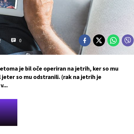
2
0
etoma je bil oče operiran na jetrih, ker so mu
jeter so mu odstranili. (rak na jetrih je
v...