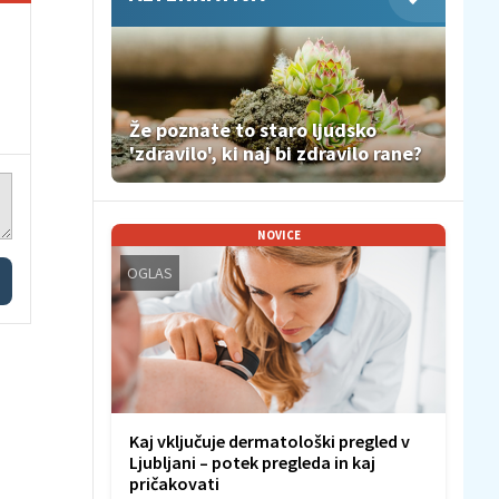
Že poznate to staro ljudsko
'zdravilo', ki naj bi zdravilo rane?
NOVICE
OGLAS
Kaj vključuje dermatološki pregled v
Ljubljani – potek pregleda in kaj
pričakovati