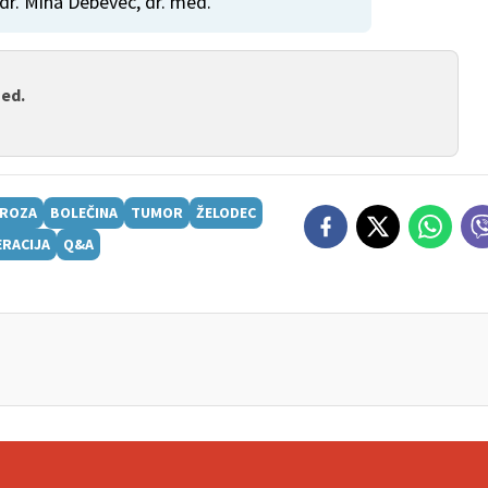
 dr. Miha Debevec, dr. med.
med.
IROZA
BOLEČINA
TUMOR
ŽELODEC
RACIJA
Q&A