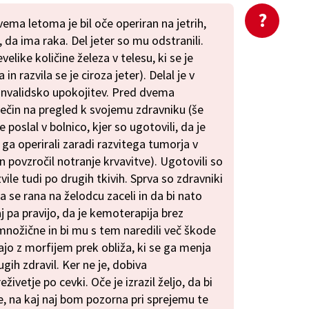
vema letoma je bil oče operiran na jetrih,
 da ima raka. Del jeter so mu odstranili.
evelike količine železa v telesu, ki se je
a in razvila se je ciroza jeter). Delal je v
 invalidsko upokojitev. Pred dvema
lečin na pregled k svojemu zdravniku (še
e poslal v bolnico, kjer so ugotovili, da je
 ga operirali zaradi razvitega tumorja v
 in povzročil notranje krvavitve). Ugotovili so
ile tudi po drugih tkivih. Sprva so zdravniki
a se rana na želodcu zaceli in da bi nato
j pa pravijo, da je kemoterapija brez
nožične in bi mu s tem naredili več škode
šajo z morfijem prek obliža, ki se ga menja
ugih zdravil. Ker ne je, dobiva
vetje po cevki. Oče je izrazil željo, da bi
e, na kaj naj bom pozorna pri sprejemu te