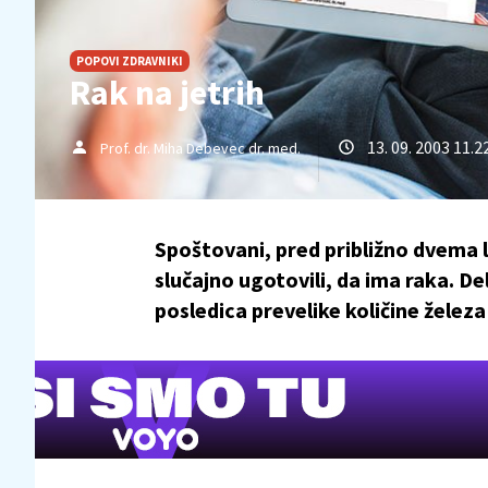
POPOVI ZDRAVNIKI
Rak na jetrih
13. 09. 2003 11.2
Prof. dr. Miha Debevec dr. med.
Spoštovani, pred približno dvema l
slučajno ugotovili, da ima raka. Del 
posledica prevelike količine železa 