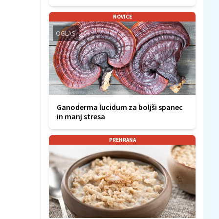
NOVICE
OGLAS
Ganoderma lucidum za boljši spanec
in manj stresa
PREHRANA