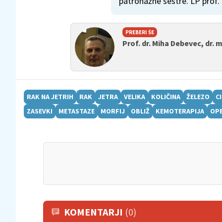
patronažne sestre. LP prof.
PREBERI ŠE
Prof. dr. Miha Debevec, dr. 
RAK NA JETRIH
RAK
JETRA
VELIKA
KOLIČINA
ŽELEZO
C
ZASEVKI
METASTAZE
MORFIJ
OBLIŽ
KEMOTERAPIJA
OPE
KOMENTARJI
(0)