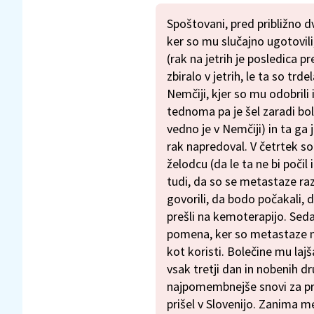
Spoštovani, pred približno d
ker so mu slučajno ugotovili,
(rak na jetrih je posledica pr
zbiralo v jetrih, le ta so trdel
Nemčiji, kjer so mu odobrili
tednoma pa je šel zaradi bo
vedno je v Nemčiji) in ta ga j
rak napredoval. V četrtek so
želodcu (da le ta ne bi počil
tudi, da so se metastaze razv
govorili, da bodo počakali, d
prešli na kemoterapijo. Seda
pomena, ker so metastaze m
kot koristi. Bolečine mu laj
vsak tretji dan in nobenih dr
najpomembnejše snovi za preži
prišel v Slovenijo. Zanima m