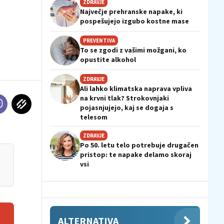
ZDRAVJE
Največje prehranske napake, ki
pospešujejo izgubo kostne mase
PREVENTIVA
To se zgodi z vašimi možgani, ko
opustite alkohol
ZDRAVJE
Ali lahko klimatska naprava vpliva
na krvni tlak? Strokovnjaki
pojasnjujejo, kaj se dogaja s
telesom
ZDRAVJE
Po 50. letu telo potrebuje drugačen
pristop: te napake delamo skoraj
vsi
ALTERNATIVA