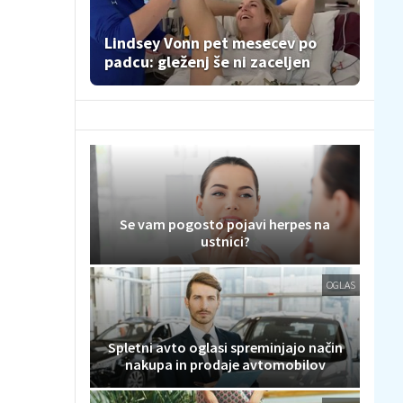
Lindsey Vonn pet mesecev po
padcu: gleženj še ni zaceljen
Se vam pogosto pojavi herpes na
ustnici?
OGLAS
Spletni avto oglasi spreminjajo način
nakupa in prodaje avtomobilov