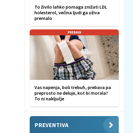
To živilo lahko pomaga znižati LDL
holesterol, večina ljudi ga uživa
premalo
PREBAVA
Vas napenja, boli trebuh, prebava pa
preprosto ne deluje, kot bi morala?
To ni naključje
PREVENTIVA