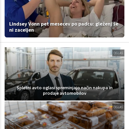
Lindsey Vonn pet mesecev po padcu: gleženj še
ni zaceljen
OGLAS
Spletni avto oglasi spreminjajo način nakupa in
prodaje avtomobilov
OGLAS