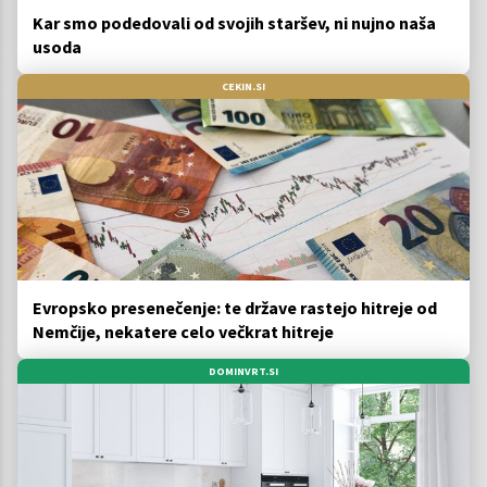
Kar smo podedovali od svojih staršev, ni nujno naša
usoda
CEKIN.SI
Evropsko presenečenje: te države rastejo hitreje od
Nemčije, nekatere celo večkrat hitreje
DOMINVRT.SI