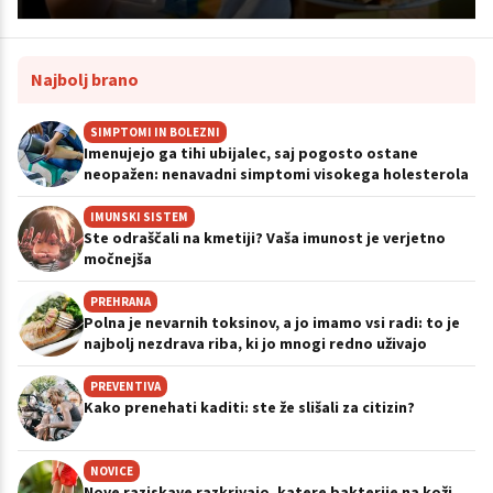
Najbolj brano
SIMPTOMI IN BOLEZNI
Imenujejo ga tihi ubijalec, saj pogosto ostane
neopažen: nenavadni simptomi visokega holesterola
IMUNSKI SISTEM
Ste odraščali na kmetiji? Vaša imunost je verjetno
močnejša
PREHRANA
Polna je nevarnih toksinov, a jo imamo vsi radi: to je
najbolj nezdrava riba, ki jo mnogi redno uživajo
PREVENTIVA
Kako prenehati kaditi: ste že slišali za citizin?
NOVICE
Nove raziskave razkrivajo, katere bakterije na koži