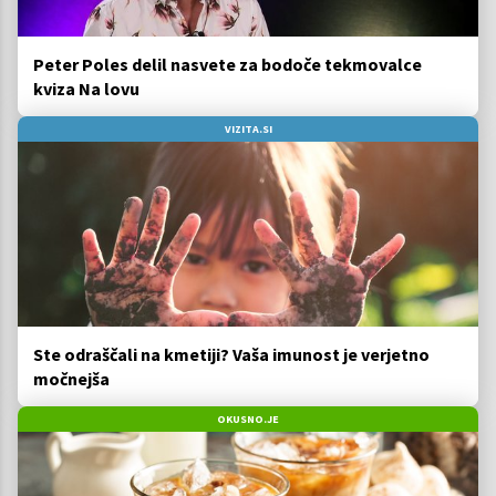
Peter Poles delil nasvete za bodoče tekmovalce
kviza Na lovu
VIZITA.SI
Ste odraščali na kmetiji? Vaša imunost je verjetno
močnejša
OKUSNO.JE