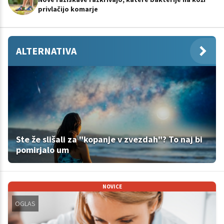
privlačijo komarje
ALTERNATIVA
Ste že slišali za "kopanje v zvezdah"? To naj bi
pomirjalo um
NOVICE
OGLAS