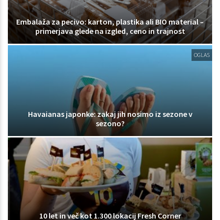
Embalaža za pecivo: karton, plastika ali BIO material –
primerjava glede na izgled, ceno in trajnost
OGLAS
Havaianas japonke: zakaj jih nosimo iz sezone v
sezono?
10 let in več kot 1.300 lokacij Fresh Corner