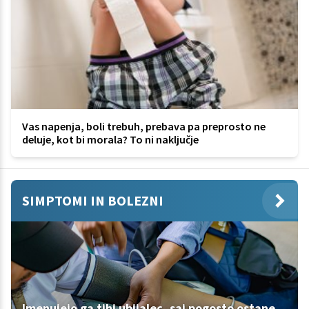
Vas napenja, boli trebuh, prebava pa preprosto ne
deluje, kot bi morala? To ni naključje
SIMPTOMI IN BOLEZNI
Imenujejo ga tihi ubijalec, saj pogosto ostane