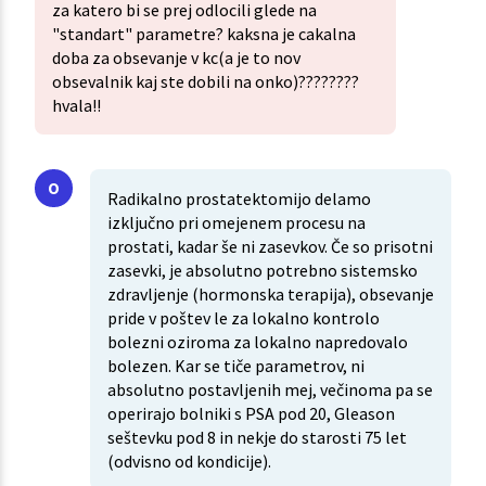
za katero bi se prej odlocili glede na
"standart" parametre? kaksna je cakalna
doba za obsevanje v kc(a je to nov
obsevalnik kaj ste dobili na onko)????????
hvala!!
Radikalno prostatektomijo delamo
izključno pri omejenem procesu na
prostati, kadar še ni zasevkov. Če so prisotni
zasevki, je absolutno potrebno sistemsko
zdravljenje (hormonska terapija), obsevanje
pride v poštev le za lokalno kontrolo
bolezni oziroma za lokalno napredovalo
bolezen. Kar se tiče parametrov, ni
absolutno postavljenih mej, večinoma pa se
operirajo bolniki s PSA pod 20, Gleason
seštevku pod 8 in nekje do starosti 75 let
(odvisno od kondicije).