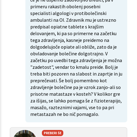
primeru rakastih obolenj posebni
specialisti algologi v protibolečinski
ambulanti na OI. Zdravnik mu je ustrezno
predpisal opiatne tablete s krajšim
delovanjem, ki pa so primerne na začetku
tega zdravljenja, kasneje preidemo na
dolgodelujoče opiate ali obliže, zato da je
obvladovanje bolečine dolgotrajno. V
začetku po uvedbi tega zdravljenja je možna
"zadetost", vendar to kmalu preide. Bolj je
treba biti pozoren na slabost in zaprtje in ju
preprečevati. Še bolj pomembno kot
zdravljenje bolečine pa je vzrok zanjo-ali so
prisotne matastaze v kosteh? V kolikor gre
za išijas, se lahko pomaga še z fizioterapijo,
masažo, razteznimi vajami, vse to pa pri
metastazah ne bo nič pomagalo.
PREBERI ŠE