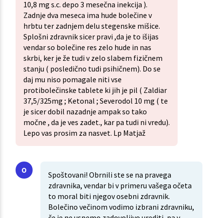
10,8 mg s.c. depo 3 mesečna inekcija ).
Zadnje dva meseca ima hude bolečine v
hrbtu ter zadnjem delu stegenske mišice.
Splošni zdravnik sicer pravi ,da je to išijas
vendar so bolečine res zelo hude in nas
skrbi, ker je že tudi v zelo slabem fizičnem
stanju ( posledično tudi psihičnem). Do se
daj mu niso pomagale niti vse
protibolečinske tablete ki jih je pil ( Zaldiar
37,5/325mg ; Ketonal ; Severodol 10 mg ( te
je sicer dobil nazadnje ampak so tako
močne , da je ves zadet., kar pa tudi ni vredu).
Lepo vas prosim za nasvet. Lp Matjaž
Spoštovani! Obrnili ste se na pravega
zdravnika, vendar bi v primeru vašega očeta
to moral biti njegov osebni zdravnik.
Bolečino večinom vodimo izbrani zdravniku,
če je ne uspemo zadovoljivo urediti, pa v