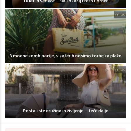
10 let in več kot 1.300 lokacij Fresh Corner
OGLAS
3 modne kombinacije, v katerih nosimo torbe za plažo
OGLAS
Postali ste družina in življenje ... teče dalje