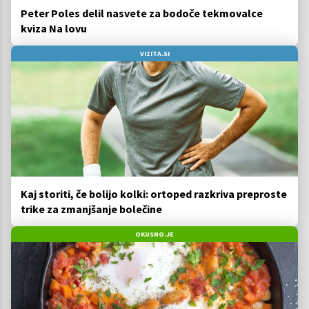
Peter Poles delil nasvete za bodoče tekmovalce
kviza Na lovu
VIZITA.SI
Kaj storiti, če bolijo kolki: ortoped razkriva preproste
trike za zmanjšanje bolečine
OKUSNO.JE