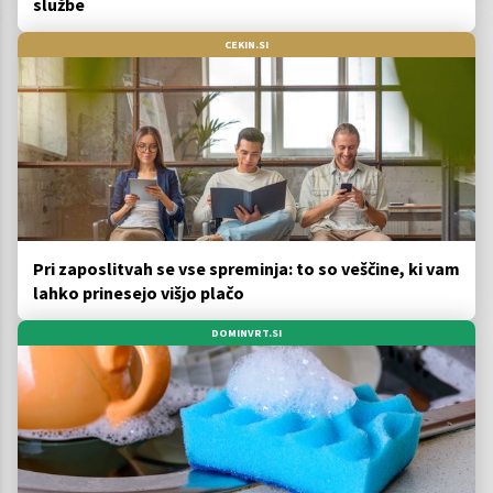
službe
CEKIN.SI
Pri zaposlitvah se vse spreminja: to so veščine, ki vam
lahko prinesejo višjo plačo
DOMINVRT.SI