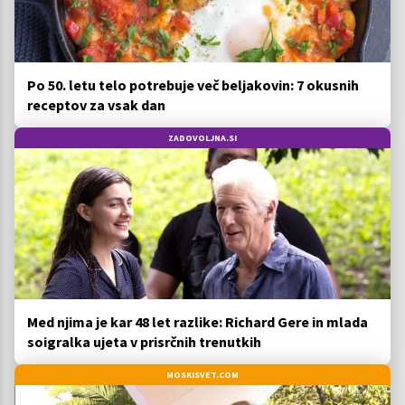
Po 50. letu telo potrebuje več beljakovin: 7 okusnih
receptov za vsak dan
ZADOVOLJNA.SI
Med njima je kar 48 let razlike: Richard Gere in mlada
soigralka ujeta v prisrčnih trenutkih
MOSKISVET.COM