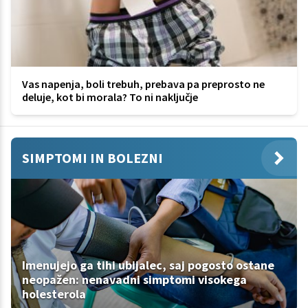
Vas napenja, boli trebuh, prebava pa preprosto ne
deluje, kot bi morala? To ni naključje
SIMPTOMI IN BOLEZNI
Imenujejo ga tihi ubijalec, saj pogosto ostane
neopažen: nenavadni simptomi visokega
holesterola