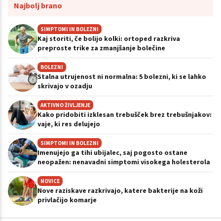
Najbolj brano
SIMPTOMI IN BOLEZNI
Kaj storiti, če bolijo kolki: ortoped razkriva
preproste trike za zmanjšanje bolečine
BOLEZNI
Stalna utrujenost ni normalna: 5 bolezni, ki se lahko
skrivajo v ozadju
AKTIVNO ŽIVLJENJE
Kako pridobiti izklesan trebušček brez trebušnjakov:
vaje, ki res delujejo
SIMPTOMI IN BOLEZNI
Imenujejo ga tihi ubijalec, saj pogosto ostane
neopažen: nenavadni simptomi visokega holesterola
NOVICE
Nove raziskave razkrivajo, katere bakterije na koži
privlačijo komarje