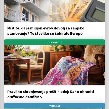
Mislite, da je milijon evrov dovolj za sanjsko
stanovanje? Te številke so šokirale Evropo
DOMINVRT.SI
Pravilno shranjevanje prešitih odej: Kako ohraniti
družinsko dediščino
VIZITA.SI