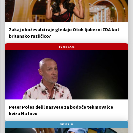
Zakaj oboževalci raje gledajo Otok ljubezni ZDA kot
britansko različico?
TV ODDAJE
Peter Poles delil nasvete za bodoče tekmovalce
kviza Na lovu
VIZITA.SI