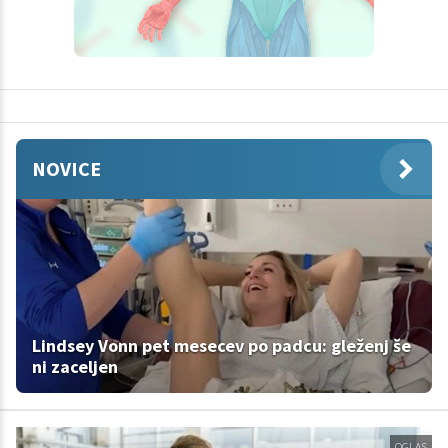
NOVICE
Lindsey Vonn pet mesecev po padcu: gleženj še
ni zaceljen
OGLAS