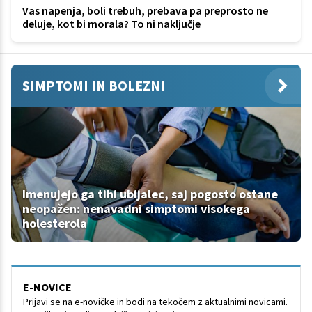
Vas napenja, boli trebuh, prebava pa preprosto ne
deluje, kot bi morala? To ni naključje
SIMPTOMI IN BOLEZNI
Imenujejo ga tihi ubijalec, saj pogosto ostane
neopažen: nenavadni simptomi visokega
holesterola
E-NOVICE
Prijavi se na e-novičke in bodi na tekočem z aktualnimi novicami.