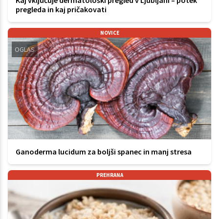
pregleda in kaj pričakovati
NOVICE
OGLAS
Ganoderma lucidum za boljši spanec in manj stresa
PREHRANA