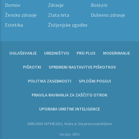
Domov
Zdravje
Bolezni
Žensko zdravje
Zlata leta
Duševno zdravje
Estetika
Življenjske zgodbe
OGLAŠEVANJE
UREDNIŠTVO
PRO PLUS
MODERIRANJE
PIŠKOTKI
SPREMENI NASTAVITVE PIŠKOTKOV
POLITIKA ZASEBNOSTI
SPLOŠNI POGOJI
PRAVILA RAVNANJA ZA ZAŠČITO OTROK
UPORABA UMETNE INTELIGENCE
ISSN 2630-1679 © 2021, Vizita.si, Vse pravice pridržane
Verzija: 1876