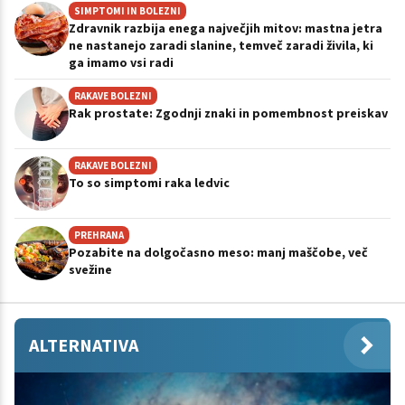
SIMPTOMI IN BOLEZNI
Zdravnik razbija enega največjih mitov: mastna jetra
ne nastanejo zaradi slanine, temveč zaradi živila, ki
ga imamo vsi radi
RAKAVE BOLEZNI
Rak prostate: Zgodnji znaki in pomembnost preiskav
RAKAVE BOLEZNI
To so simptomi raka ledvic
PREHRANA
Pozabite na dolgočasno meso: manj maščobe, več
svežine
ALTERNATIVA