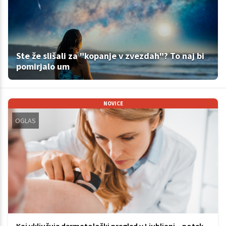
Ste že slišali za "kopanje v zvezdah"? To naj bi
pomirjalo um
NOVICE
OGLAS
Kaj vključuje dermatološki pregled v Ljubljani – potek