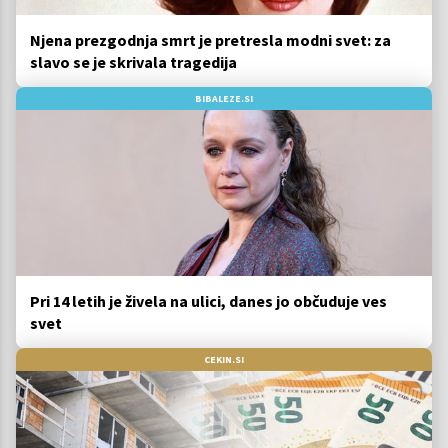
Njena prezgodnja smrt je pretresla modni svet: za
slavo se je skrivala tragedija
BIBALEZE.SI
Pri 14 letih je živela na ulici, danes jo občuduje ves
svet
CEKIN.SI