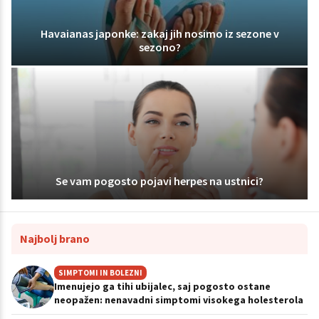
Havaianas japonke: zakaj jih nosimo iz sezone v
sezono?
Se vam pogosto pojavi herpes na ustnici?
Najbolj brano
SIMPTOMI IN BOLEZNI
Imenujejo ga tihi ubijalec, saj pogosto ostane
neopažen: nenavadni simptomi visokega holesterola