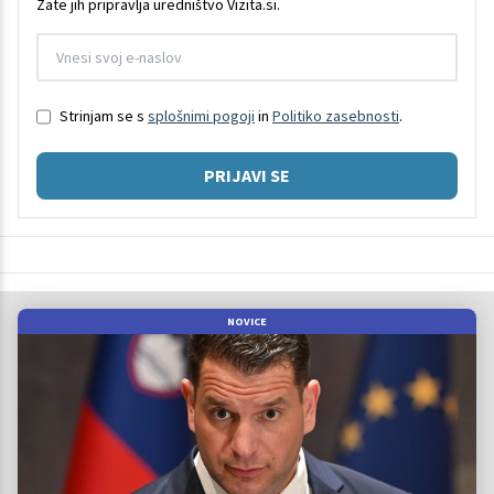
Zate jih pripravlja uredništvo Vizita.si.
Strinjam se s
splošnimi pogoji
in
Politiko zasebnosti
.
PRIJAVI SE
NOVICE