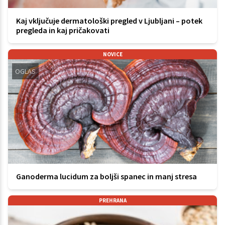
Kaj vključuje dermatološki pregled v Ljubljani – potek
pregleda in kaj pričakovati
NOVICE
OGLAS
Ganoderma lucidum za boljši spanec in manj stresa
PREHRANA