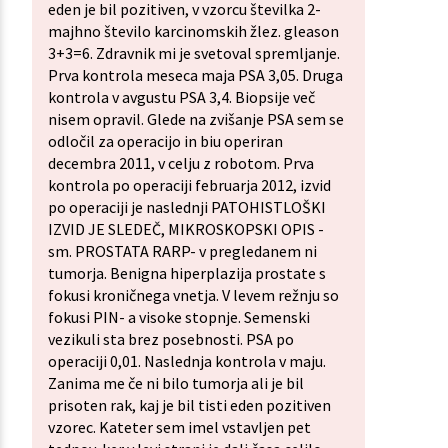
eden je bil pozitiven, v vzorcu številka 2-
majhno število karcinomskih žlez. gleason
3+3=6. Zdravnik mi je svetoval spremljanje.
Prva kontrola meseca maja PSA 3,05. Druga
kontrola v avgustu PSA 3,4. Biopsije več
nisem opravil. Glede na zvišanje PSA sem se
odločil za operacijo in biu operiran
decembra 2011, v celju z robotom. Prva
kontrola po operaciji februarja 2012, izvid
po operaciji je naslednji PATOHISTLOŠKI
IZVID JE SLEDEČ, MIKROSKOPSKI OPIS -
sm. PROSTATA RARP- v pregledanem ni
tumorja. Benigna hiperplazija prostate s
fokusi kroničnega vnetja. V levem režnju so
fokusi PIN- a visoke stopnje. Semenski
vezikuli sta brez posebnosti. PSA po
operaciji 0,01. Naslednja kontrola v maju.
Zanima me če ni bilo tumorja ali je bil
prisoten rak, kaj je bil tisti eden pozitiven
vzorec. Kateter sem imel vstavljen pet