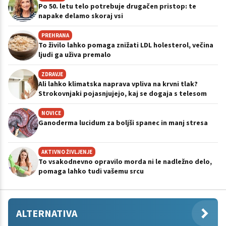
Po 50. letu telo potrebuje drugačen pristop: te
napake delamo skoraj vsi
PREHRANA
To živilo lahko pomaga znižati LDL holesterol, večina
ljudi ga uživa premalo
ZDRAVJE
Ali lahko klimatska naprava vpliva na krvni tlak?
Strokovnjaki pojasnjujejo, kaj se dogaja s telesom
NOVICE
Ganoderma lucidum za boljši spanec in manj stresa
AKTIVNO ŽIVLJENJE
To vsakodnevno opravilo morda ni le nadležno delo,
pomaga lahko tudi vašemu srcu
ALTERNATIVA