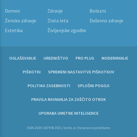
Domov
Zdravje
Bolezni
Žensko zdravje
Zlata leta
Duševno zdravje
Estetika
Življenjske zgodbe
OGLAŠEVANJE
UREDNIŠTVO
PRO PLUS
MODERIRANJE
PIŠKOTKI
SPREMENI NASTAVITVE PIŠKOTKOV
POLITIKA ZASEBNOSTI
SPLOŠNI POGOJI
PRAVILA RAVNANJA ZA ZAŠČITO OTROK
UPORABA UMETNE INTELIGENCE
ISSN 2630-1679 © 2021, Vizita.si, Vse pravice pridržane