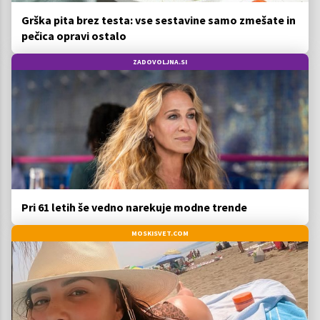
Grška pita brez testa: vse sestavine samo zmešate in
pečica opravi ostalo
ZADOVOLJNA.SI
Pri 61 letih še vedno narekuje modne trende
MOSKISVET.COM