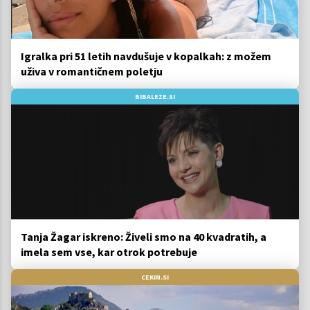
Igralka pri 51 letih navdušuje v kopalkah: z možem
uživa v romantičnem poletju
BIBALEZE.SI
Tanja Žagar iskreno: Živeli smo na 40 kvadratih, a
imela sem vse, kar otrok potrebuje
CEKIN.SI