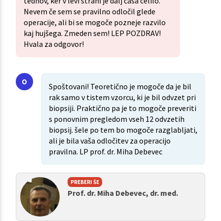
tednov, ker v levi strani je dalj časa celilo.
Nevem če sem se pravilno odločil glede
operacije, ali bi se mogoče pozneje razvilo
kaj hujšega. Zmeden sem! LEP POZDRAV!
Hvala za odgovor!
Spoštovani! Teoretično je mogoče da je bil
rak samo v tistem vzorcu, ki je bil odvzet pri
biopsiji. Praktično pa je to mogoče preveriti
s ponovnim pregledom vseh 12 odvzetih
biopsij. šele po tem bo mogoče razglabljati,
ali je bila vaša odločitev za operacijo
pravilna. LP prof. dr. Miha Debevec
PREBERI ŠE
Prof. dr. Miha Debevec, dr. med.