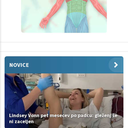
NOVICE
Lindsey Vonn pet mesecev po padcu: gleženj še
ni zaceljen