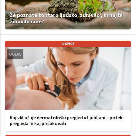
Že poznate to staro ljudsko 'zdravilo', ki naj bi
zdravilo rane?
NOVICE
OGLAS
Kaj vključuje dermatološki pregled v Ljubljani – potek
pregleda in kaj pričakovati