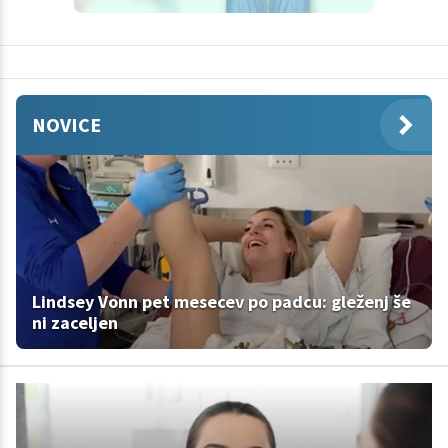
NOVICE
Lindsey Vonn pet mesecev po padcu: gleženj še
ni zaceljen