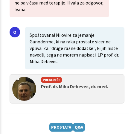
ne pa v času med terapijo. Hvala za odgovor,
Ivana
Spoštovana! Ni ovire za jemanje
Ganoderme, ki na raka prostate sicer ne
vpliva. Za "druge razne dodatke", ki jih niste
navedli, tega ne morem napisati. LP prof. dr.
Miha Debevec
PREBERI ŠE
Prof. dr. Miha Debevec, dr. med.
PROSTATA
Q&A