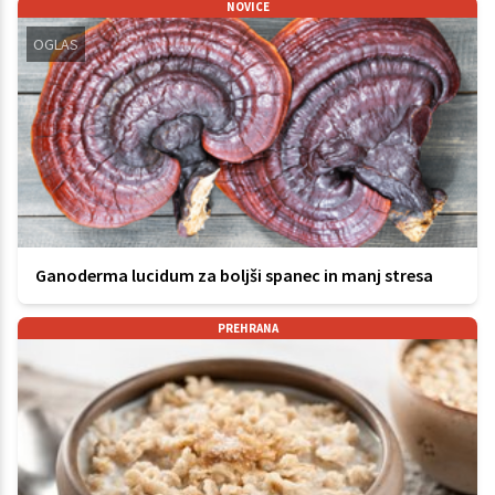
NOVICE
OGLAS
Ganoderma lucidum za boljši spanec in manj stresa
PREHRANA