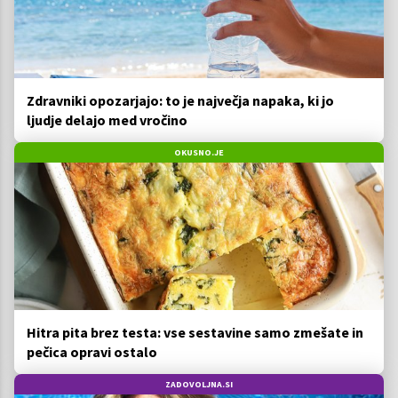
Zdravniki opozarjajo: to je največja napaka, ki jo
ljudje delajo med vročino
OKUSNO.JE
Hitra pita brez testa: vse sestavine samo zmešate in
pečica opravi ostalo
ZADOVOLJNA.SI