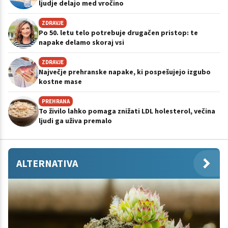
ljudje delajo med vročino
ZDRAVJE
Po 50. letu telo potrebuje drugačen pristop: te
napake delamo skoraj vsi
ZDRAVJE
Največje prehranske napake, ki pospešujejo izgubo
kostne mase
PREHRANA
To živilo lahko pomaga znižati LDL holesterol, večina
ljudi ga uživa premalo
ALTERNATIVA