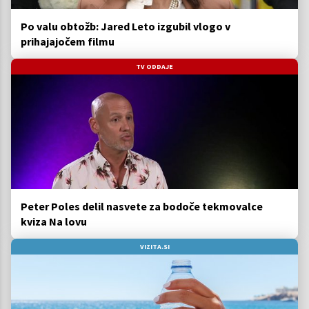
Po valu obtožb: Jared Leto izgubil vlogo v
prihajajočem filmu
TV ODDAJE
Peter Poles delil nasvete za bodoče tekmovalce
kviza Na lovu
VIZITA.SI