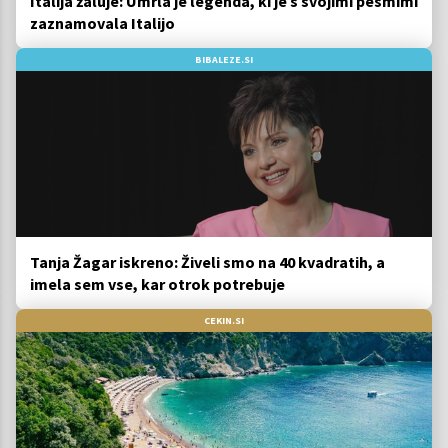
Italija žaluje: Umrla je legenda, ki je s svojimi pesmimi
zaznamovala Italijo
BIBALEZE.SI
Tanja Žagar iskreno: Živeli smo na 40 kvadratih, a
imela sem vse, kar otrok potrebuje
CEKIN.SI