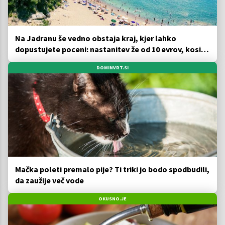
Na Jadranu še vedno obstaja kraj, kjer lahko
dopustujete poceni: nastanitev že od 10 evrov, kosilo
za pet evrov
DOMINVRT.SI
Mačka poleti premalo pije? Ti triki jo bodo spodbudili,
da zaužije več vode
OKUSNO.JE