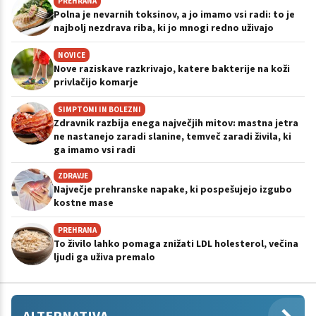
PREHRANA
Polna je nevarnih toksinov, a jo imamo vsi radi: to je
najbolj nezdrava riba, ki jo mnogi redno uživajo
NOVICE
Nove raziskave razkrivajo, katere bakterije na koži
privlačijo komarje
SIMPTOMI IN BOLEZNI
Zdravnik razbija enega največjih mitov: mastna jetra
ne nastanejo zaradi slanine, temveč zaradi živila, ki
ga imamo vsi radi
ZDRAVJE
Največje prehranske napake, ki pospešujejo izgubo
kostne mase
PREHRANA
To živilo lahko pomaga znižati LDL holesterol, večina
ljudi ga uživa premalo
ALTERNATIVA