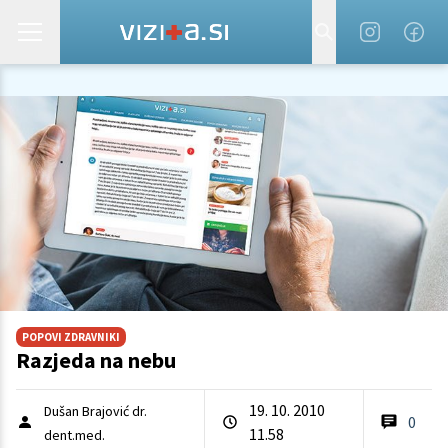
POPOVI ZDRAVNIKI
Razjeda na nebu
19. 10. 2010
Dušan Brajović dr.
0
11.58
dent.med.