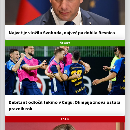
Največ je vložila Svoboda, največ pa dobila Resnica
ŠPORT
Debitant odločil tekmo v Celju: Olimpija znova ostala
praznih rok
POPIN