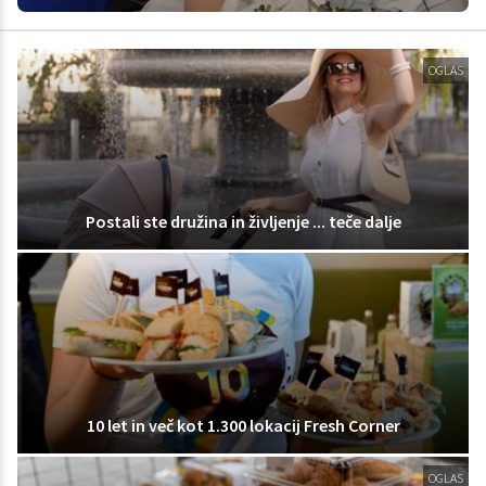
OGLAS
Postali ste družina in življenje ... teče dalje
10 let in več kot 1.300 lokacij Fresh Corner
OGLAS