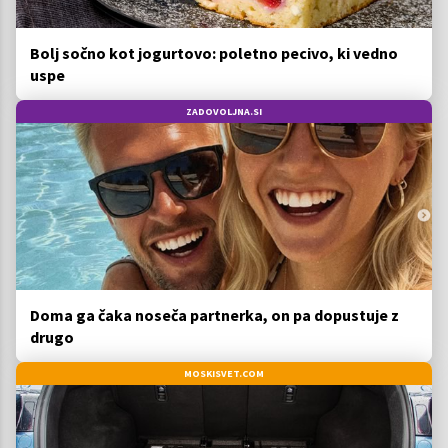
Bolj sočno kot jogurtovo: poletno pecivo, ki vedno
uspe
ZADOVOLJNA.SI
Doma ga čaka noseča partnerka, on pa dopustuje z
drugo
MOSKISVET.COM