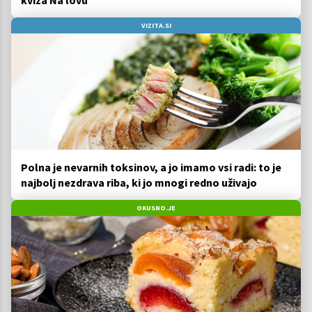
kviza Na lovu
VIZITA.SI
Polna je nevarnih toksinov, a jo imamo vsi radi: to je
najbolj nezdrava riba, ki jo mnogi redno uživajo
OKUSNO.JE