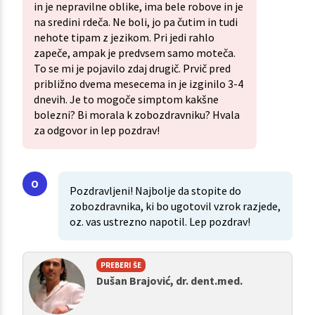
in je nepravilne oblike, ima bele robove in je
na sredini rdeča. Ne boli, jo pa čutim in tudi
nehote tipam z jezikom. Pri jedi rahlo
zapeče, ampak je predvsem samo moteča.
To se mi je pojavilo zdaj drugič. Prvič pred
približno dvema mesecema in je izginilo 3-4
dnevih. Je to mogoče simptom kakšne
bolezni? Bi morala k zobozdravniku? Hvala
za odgovor in lep pozdrav!
Pozdravljeni! Najbolje da stopite do
zobozdravnika, ki bo ugotovil vzrok razjede,
oz. vas ustrezno napotil. Lep pozdrav!
PREBERI ŠE
Dušan Brajović, dr. dent.med.