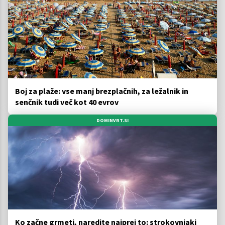
Boj za plaže: vse manj brezplačnih, za ležalnik in
senčnik tudi več kot 40 evrov
DOMINVRT.SI
Ko začne grmeti, naredite najprej to: strokovnjaki