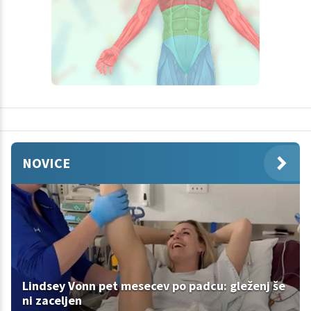
NOVICE
Lindsey Vonn pet mesecev po padcu: gleženj še
ni zaceljen