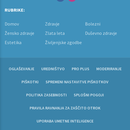
RUBRIKE:
Domov
Zdravje
Bolezni
Žensko zdravje
Zlata leta
Duševno zdravje
Estetika
Življenjske zgodbe
OGLAŠEVANJE
UREDNIŠTVO
PRO PLUS
MODERIRANJE
PIŠKOTKI
SPREMENI NASTAVITVE PIŠKOTKOV
POLITIKA ZASEBNOSTI
SPLOŠNI POGOJI
PRAVILA RAVNANJA ZA ZAŠČITO OTROK
UPORABA UMETNE INTELIGENCE