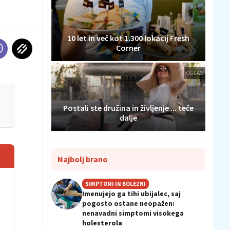
10 let in več kot 1.300 lokacij Fresh
Corner
OGLAS
Postali ste družina in življenje ... teče
dalje
Najbolj brano
SIMPTOMI IN BOLEZNI
Imenujejo ga tihi ubijalec, saj
pogosto ostane neopažen:
nenavadni simptomi visokega
holesterola