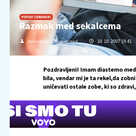
POPOVI ZDRAVNIKI
Razmak med sekalcema
10. 10. 2007 19.41
Dušan Brajović dr. dent.med.
Pozdravljeni! Imam diastemo med 
bila, vendar mi je ta rekel,da zobn
uničevati ostale zobe, ki so zdravi, l