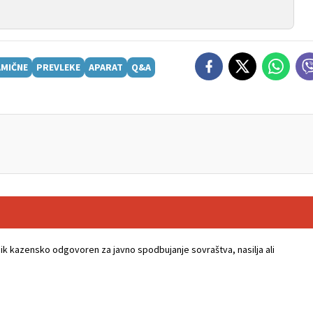
MIČNE
PREVLEKE
APARAT
Q&A
k kazensko odgovoren za javno spodbujanje sovraštva, nasilja ali