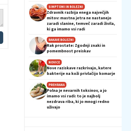
SIMPTOMI IN BOLEZNI
Zdravnik razbija enega največjih
mitov: mastna jetra ne nastanejo
zaradi slanine, temveč zaradi živila,
ki ga imamo vsi radi
RAKAVE BOLEZNI
Rak prostate: Zgodnji znaki in
pomembnost preiskav
NOVICE
Nove raziskave razkrivajo, katere
bakterije na koži privlačijo komarje
PREHRANA
Polna je nevarnih toksinov, a jo
imamo vsi radi: to je najbolj
nezdrava riba, ki jo mnogi redno
uživajo