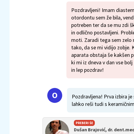
Pozdravljeni! Imam diastem
otordontu sem že bila, venda
potreben ter da se mu zdi šk
in odlično postavljeni. Prob
moti. Zaradi tega sem zel
tako, da se mi vidijo zobje.
aparata obstaja še kakšen pr
ki mi iz dneva v dan vse bo
in lep pozdrav!
Pozdravljena! Prva izbira je
lahko reši tudi s keramični
PREBERI ŠE
Dušan Brajović, dr. dent.med