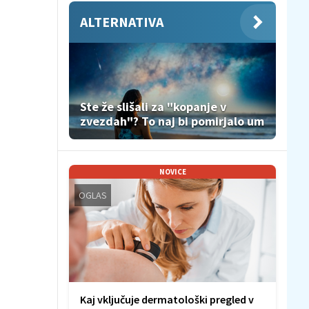
ALTERNATIVA
Ste že slišali za "kopanje v
zvezdah"? To naj bi pomirjalo um
NOVICE
OGLAS
Kaj vključuje dermatološki pregled v