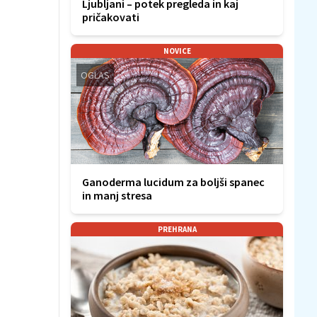
Ljubljani – potek pregleda in kaj
pričakovati
NOVICE
OGLAS
Ganoderma lucidum za boljši spanec
in manj stresa
PREHRANA