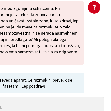
o med zgornjima sekalcema. Pri
r mi je ta rekel,da zobni aparat ni
oda uničevati ostale zobe, ki so zdravi, lepi
lem pa je, da mene ta razmak, zelo zelo
o nesamozavestna in se nerada nasmehnem
 Kaj mi predlagate? Ali poleg zobnega
oces, ki bi mi pomagal odpraviti to težavo,
lj odvzema samozavest. Hvala za odgovore
 seveda aparat. Če razmak ni prevelik se
mi fasetami. Lep pozdrav!
.