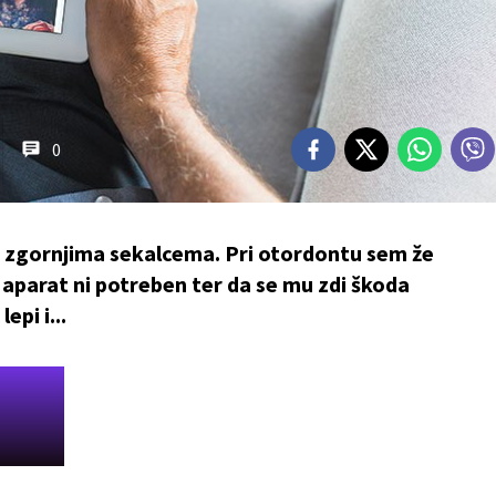
0
zgornjima sekalcema. Pri otordontu sem že
i aparat ni potreben ter da se mu zdi škoda
epi i...