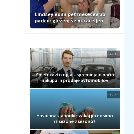
Lindsey Vonn pet mesecev po
padcu: gleženj še ni zaceljen
OGLAS
Spletni avto oglasi spreminjajo način
nakupa in prodaje avtomobilov
OGLAS
Havaianas japonke: zakaj jih nosimo
iz sezone v sezono?