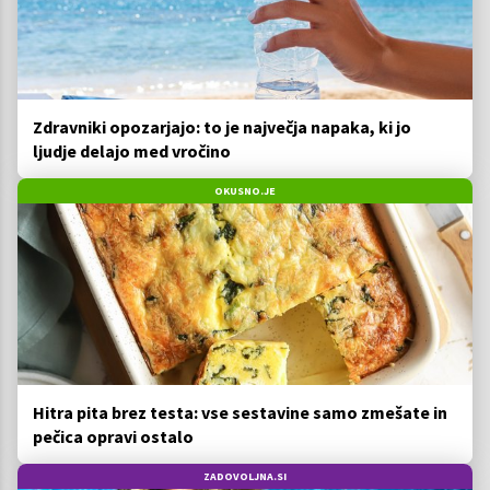
Zdravniki opozarjajo: to je največja napaka, ki jo
ljudje delajo med vročino
OKUSNO.JE
Hitra pita brez testa: vse sestavine samo zmešate in
pečica opravi ostalo
ZADOVOLJNA.SI