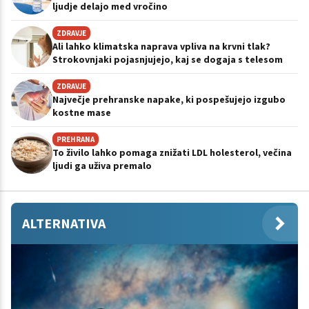
ljudje delajo med vročino
ZDRAVJE
Ali lahko klimatska naprava vpliva na krvni tlak?
Strokovnjaki pojasnjujejo, kaj se dogaja s telesom
ZDRAVJE
Največje prehranske napake, ki pospešujejo izgubo
kostne mase
PREHRANA
To živilo lahko pomaga znižati LDL holesterol, večina
ljudi ga uživa premalo
ALTERNATIVA