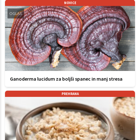
NOVICE
OGLAS
Ganoderma lucidum za boljši spanec in manj stresa
PREHRANA