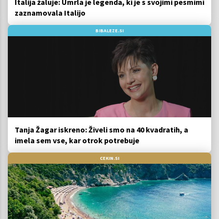
Italija žaluje: Umrla je legenda, ki je s svojimi pesmimi
zaznamovala Italijo
BIBALEZE.SI
Tanja Žagar iskreno: Živeli smo na 40 kvadratih, a
imela sem vse, kar otrok potrebuje
CEKIN.SI