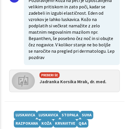
Pozdravljeni! Koža na peti je izpostavljena
velikim pritiskom in zato poči, kadar se
zadebeli in izgubi elastičnost. Eden od
vzrokov je lahko luskavica. Kožo na
podplatih si večkrat namažite z zelo
mastnim negovalnim mazilom npr.
Bepanthen, še posebno čez noč in si obujte
čez nogavice. V kolikor stanje ne bo boljše
se naročite na pregled pri dermatologu. Lep
pozdrav
PREBERI ŠE
Jadranka Korsika Mrak, dr. med.
LUSKAVICA
LUSKAVICA
STOPALA
SUHA
RAZPOKANA
KOŽA
KRVAVITVE
Q&A