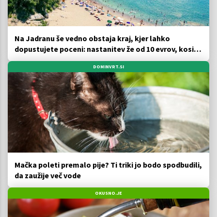
Na Jadranu še vedno obstaja kraj, kjer lahko
dopustujete poceni: nastanitev že od 10 evrov, kosilo
za pet evrov
DOMINVRT.SI
Mačka poleti premalo pije? Ti triki jo bodo spodbudili,
da zaužije več vode
OKUSNO.JE