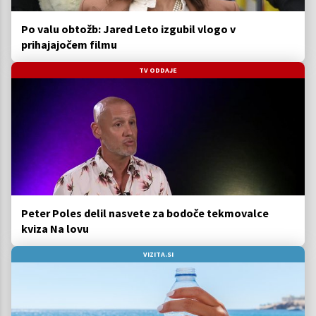
Po valu obtožb: Jared Leto izgubil vlogo v
prihajajočem filmu
TV ODDAJE
Peter Poles delil nasvete za bodoče tekmovalce
kviza Na lovu
VIZITA.SI