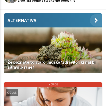
živeti na polno s sladkorno boleznijo
ALTERNATIVA
Že poznate to staro ljudsko 'zdravilo', ki naj bi
zdravilo rane?
NOVICE
OGLAS