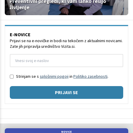
Preventivni pregledi, ki vam lahko rešijo
življenje
E-NOVICE
Prijavi se na e-novičke in bodi na tekočem z aktualnimi novicami.
Zate jih pripravlja uredništvo Vizita.si.
Strinjam se s
splošnimi pogoji
in
Politiko zasebnosti
.
PRIJAVI SE
NOVICE