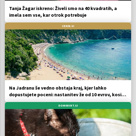
Tanja Žagar iskreno: Živeli smo na 40 kvadratih, a
imela sem vse, kar otrok potrebuje
CEKIN.SI
Na Jadranu še vedno obstaja kraj, kjer lahko
dopustujete poceni: nastanitev že od 10 evrov, kosilo
za pet evrov
DOMINVRT.SI