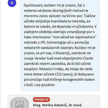
Spoštovani, kolikor mi je znano, žal z
nobeno od danes doslegljivih metod ne
moremo zares vplivati na širino por. Takšne
učinke obljublja marsikatera metoda, za
katero se izkaže, da dejansko ni učinkovita. V
zadnjem obdobju obetajo zmanjšanje por s
tako imenovano "non ablative rejuvination"
metodo z IPL tehnologijo ali s pomočjo
nekaterih vaskularnih laserjev. Kolikor mi je
znano, se pri nas, v Sloveniji, zaenkrat ne
izvaja. Vendar tudi med objavljenimi članki
zaenkrat nisem zasledila, da bi bili učinki
osupljivi. Nekateri trdijo, da imajo do neke
mere dober učinek CO2 laserji, ki dokazano
povzročajo tudi krčenje kolagenskih vlaken
v koži. Lep pozdrav
PREBERI ŠE
Mag. Metka Adamič, dr. med.