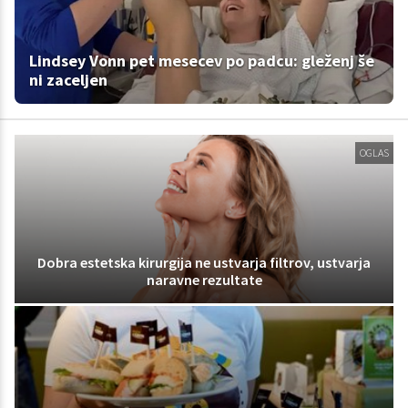
Lindsey Vonn pet mesecev po padcu: gleženj še
ni zaceljen
OGLAS
Dobra estetska kirurgija ne ustvarja filtrov, ustvarja
naravne rezultate