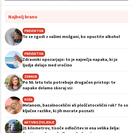
Najbolj brano
PREVENTIVA
To se zgodi z vašimi možgani, ko opustite alkohol
PREVENTIVA
Zdravniki opozarjajo: to je največja napaka, ki jo
ljudje delajo med vročino
ZDRAVJE
Po 50. letu telo potrebuje drugačen pristop: te
napake delamo skoraj vsi
KOŽA
Melanom, bazalnocelični ali ploščatocelični rak? To so
ključne razlike, ki jih morate poznati
AKTIVNO ŽIVLJENJE
21 kilometrov, tisoče odločitev in ena velika želja: