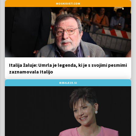
MOSKISVET.COM
Italija žaluje: Umrla je legenda, ki je s svojimi pesmimi
zaznamovala Italijo
BIBALEZE.SI