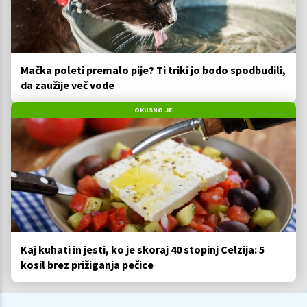
Mačka poleti premalo pije? Ti triki jo bodo spodbudili,
da zaužije več vode
OKUSNO.JE
Kaj kuhati in jesti, ko je skoraj 40 stopinj Celzija: 5
kosil brez prižiganja pečice