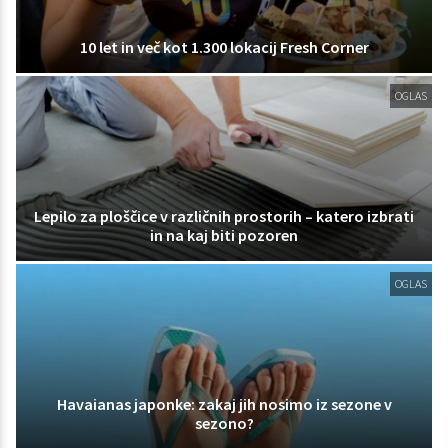
10 let in več kot 1.300 lokacij Fresh Corner
OGLAS
Lepilo za ploščice v različnih prostorih – katero izbrati
in na kaj biti pozoren
OGLAS
Havaianas japonke: zakaj jih nosimo iz sezone v
sezono?