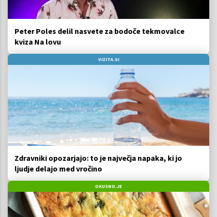
Peter Poles delil nasvete za bodoče tekmovalce
kviza Na lovu
VIZITA.SI
Zdravniki opozarjajo: to je največja napaka, ki jo
ljudje delajo med vročino
OKUSNO.JE