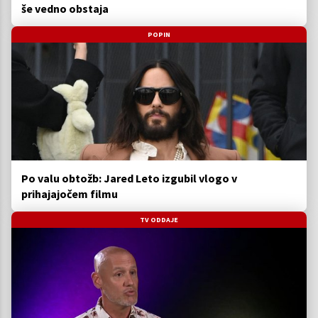
še vedno obstaja
POPIN
Po valu obtožb: Jared Leto izgubil vlogo v
prihajajočem filmu
TV ODDAJE