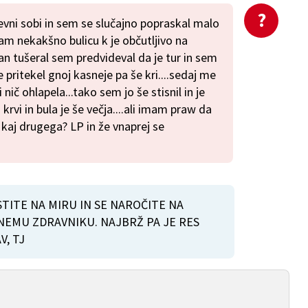
evni sobi in sem se slučajno popraskal malo
am nekakšno bulicu k je občutljivo na
dan tušeral sem predvideval da je tur in sem
nje pritekel gnoj kasneje pa še kri....sedaj me
i nič ohlapela...tako sem jo še stisnil in je
krvi in bula je še večja....ali imam praw da
di kaj drugega? LP in že vnaprej se
TITE NA MIRU IN SE NAROČITE NA
EMU ZDRAVNIKU. NAJBRŽ PA JE RES
V, TJ