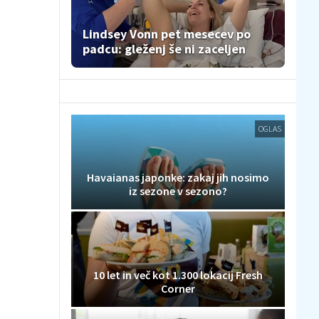
Lindsey Vonn pet mesecev po
padcu: gleženj še ni zaceljen
OGLAS
Havaianas japonke: zakaj jih nosimo
iz sezone v sezono?
10 let in več kot 1.300 lokacij Fresh
Corner