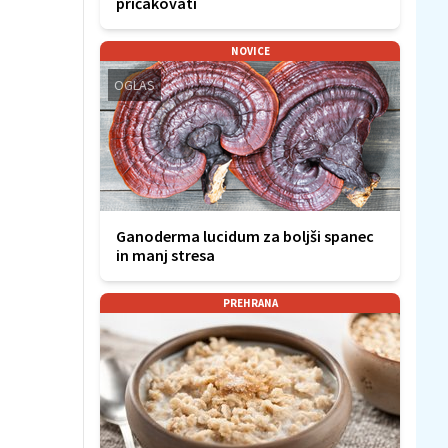
pričakovati
NOVICE
OGLAS
Ganoderma lucidum za boljši spanec
in manj stresa
PREHRANA