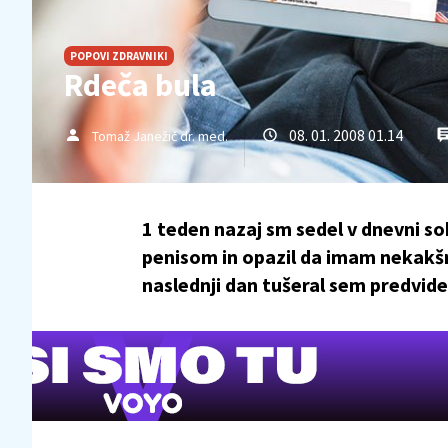
POPOVI ZDRAVNIKI
Rdeča bula
08. 01. 2008 01.14
Tomaž Janežič dr. med.
1 teden nazaj sm sedel v dnevni so
penisom in opazil da imam nekakšno
naslednji dan tušeral sem predvidev