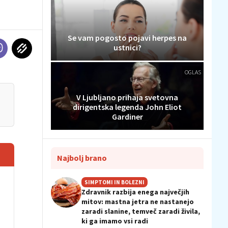
Se vam pogosto pojavi herpes na
ustnici?
OGLAS
V Ljubljano prihaja svetovna
dirigentska legenda John Eliot
Gardiner
Najbolj brano
SIMPTOMI IN BOLEZNI
Zdravnik razbija enega največjih
mitov: mastna jetra ne nastanejo
zaradi slanine, temveč zaradi živila,
ki ga imamo vsi radi