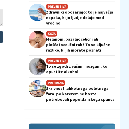
PREVENTIVA
Zdravniki opozarjajo: to je največja
napaka, ki jo ljudje delajo med
vročino
KOŽA
Melanom, bazalnocelični ali
ploščatocelični rak? To so ključne
razlike, ki jih morate poznati
PREVENTIVA
To se zgodi z vašimi možgani, ko
opustite alkohol
PREHRANA
Skrivnost lahkotnega poletnega
žara, po katerem ne boste
potrebovali popoldanskega spanca