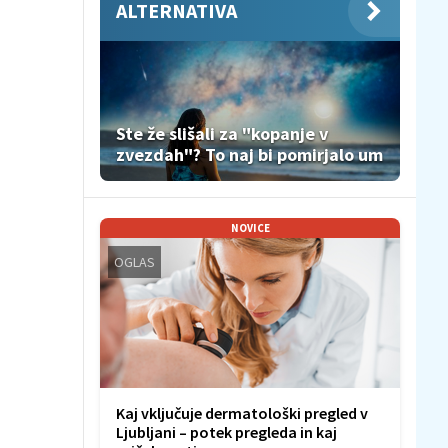
ALTERNATIVA
Ste že slišali za "kopanje v
zvezdah"? To naj bi pomirjalo um
NOVICE
OGLAS
Kaj vključuje dermatološki pregled v
Ljubljani – potek pregleda in kaj