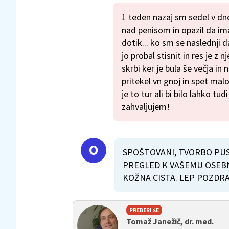
1 teden nazaj sm sedel v dn
nad penisom in opazil da im
dotik... ko sm se naslednji 
jo probal stisnit in res je z 
skrbi ker je bula še večja in n
pritekel vn gnoj in spet malo 
je to tur ali bi bilo lahko tu
zahvaljujem!
SPOŠTOVANI, TVORBO PUS
PREGLED K VAŠEMU OSEBN
KOŽNA CISTA. LEP POZDRA
PREBERI ŠE
Tomaž Janežič, dr. med.