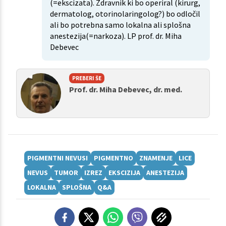
(=ekscizata). Zdravnik ki bo operiral (kirurg,
dermatolog, otorinolaringolog?) bo odločil
ali bo potrebna samo lokalna ali splošna
anestezija(=narkoza). LP prof. dr. Miha
Debevec
PREBERI ŠE
Prof. dr. Miha Debevec, dr. med.
PIGMENTNI NEVUSI
PIGMENTNO
ZNAMENJE
LICE
NEVUS
TUMOR
IZREZ
EKSCIZIJA
ANESTEZIJA
LOKALNA
SPLOŠNA
Q&A