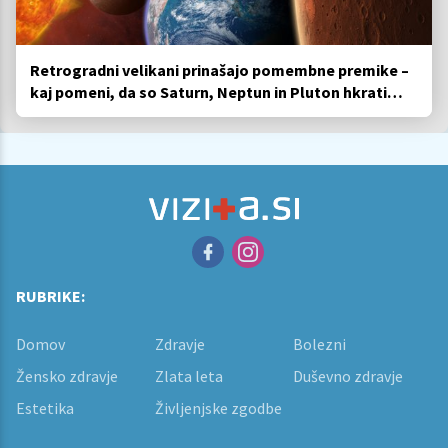
Retrogradni velikani prinašajo pomembne premike –
kaj pomeni, da so Saturn, Neptun in Pluton hkrati
retrogradni?
RUBRIKE:
Domov
Zdravje
Bolezni
Žensko zdravje
Zlata leta
Duševno zdravje
Estetika
Življenjske zgodbe