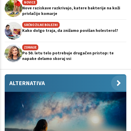
NOVICE
Nove raziskave razkrivajo, katere bakterije na koži
privlačijo komarje
SRČNO ŽILNE BOLEZNI
Kako dolgo traja, da znižamo povišan holesterol?
ZDRAVJE
Po 50. letu telo potrebuje drugačen pristop: te
napake delamo skoraj vsi
ALTERNATIVA