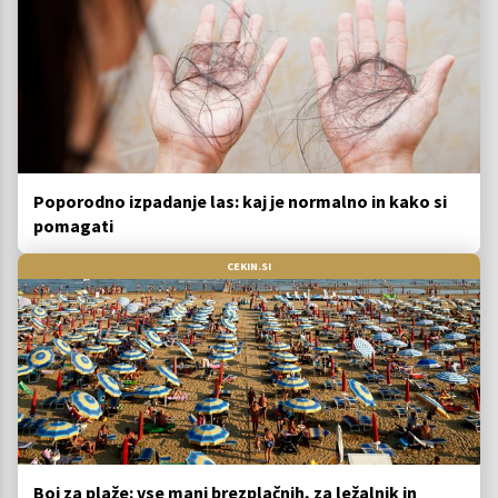
Poporodno izpadanje las: kaj je normalno in kako si
pomagati
CEKIN.SI
Boj za plaže: vse manj brezplačnih, za ležalnik in