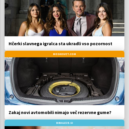
Hčerki slavnega igralca sta ukradli vso pozornost
MOSKISVET.COM
Zakaj novi avtomobili nimajo več rezervne gume?
BIBALEZE.SI