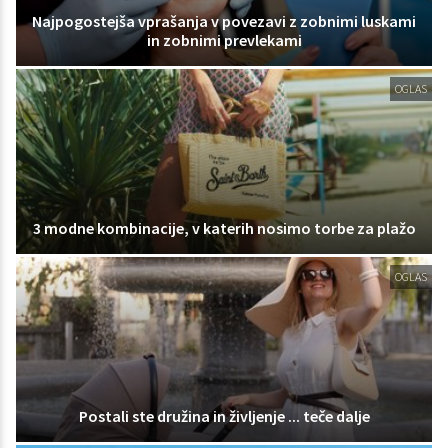
Najpogostejša vprašanja v povezavi z zobnimi luskami
in zobnimi prevlekami
OGLAS
3 modne kombinacije, v katerih nosimo torbe za plažo
OGLAS
Postali ste družina in življenje ... teče dalje