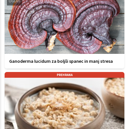
OGLAS
Ganoderma lucidum za boljši spanec in manj stresa
PREHRANA