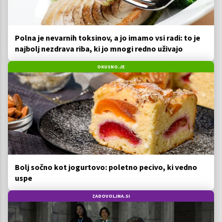
Polna je nevarnih toksinov, a jo imamo vsi radi: to je
najbolj nezdrava riba, ki jo mnogi redno uživajo
OKUSNO.JE
Bolj sočno kot jogurtovo: poletno pecivo, ki vedno
uspe
ZADOVOLJNA.SI