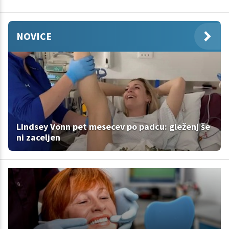
NOVICE
Lindsey Vonn pet mesecev po padcu: gleženj še
ni zaceljen