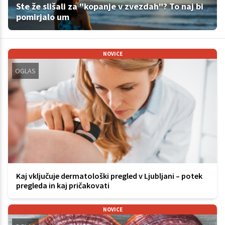
Ste že slišali za "kopanje v zvezdah"? To naj bi
pomirjalo um
NOVICE
OGLAS
Kaj vključuje dermatološki pregled v Ljubljani – potek
pregleda in kaj pričakovati
NOVICE