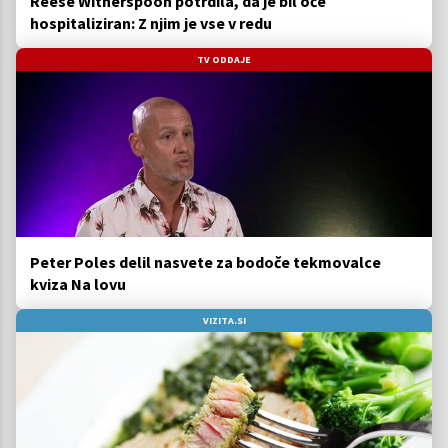
Reese Witherspoon potrdila, da je bil oče
hospitaliziran: Z njim je vse v redu
TV ODDAJE
Peter Poles delil nasvete za bodoče tekmovalce
kviza Na lovu
VIZITA.SI