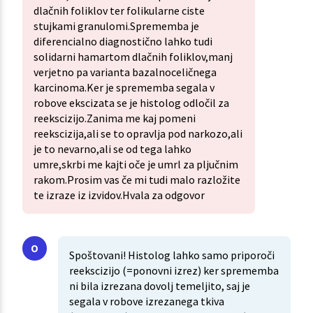
dlačnih foliklov ter folikularne ciste
stujkami granulomi.Sprememba je
diferencialno diagnostično lahko tudi
solidarni hamartom dlačnih foliklov,manj
verjetno pa varianta bazalnoceličnega
karcinoma.Ker je sprememba segala v
robove ekscizata se je histolog odločil za
reekscizijo.Zanima me kaj pomeni
reekscizija,ali se to opravlja pod narkozo,ali
je to nevarno,ali se od tega lahko
umre,skrbi me kajti oče je umrl za pljučnim
rakom.Prosim vas če mi tudi malo razložite
te izraze iz izvidov.Hvala za odgovor
Spoštovani! Histolog lahko samo priporoči
reekscizijo (=ponovni izrez) ker sprememba
ni bila izrezana dovolj temeljito, saj je
segala v robove izrezanega tkiva