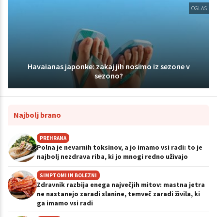
OGLAS
Havaianas japonke: zakaj jih nosimo iz sezone v
sezono?
Najbolj brano
PREHRANA
Polna je nevarnih toksinov, a jo imamo vsi radi: to je
najbolj nezdrava riba, ki jo mnogi redno uživajo
SIMPTOMI IN BOLEZNI
Zdravnik razbija enega največjih mitov: mastna jetra
ne nastanejo zaradi slanine, temveč zaradi živila, ki
ga imamo vsi radi