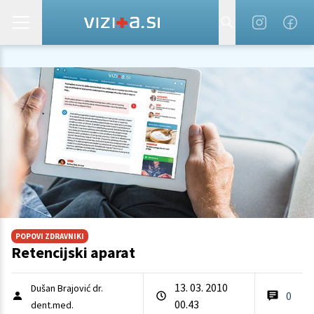
POPOVI ZDRAVNIKI
Retencijski aparat
13. 03. 2010
Dušan Brajović dr.
0
00.43
dent.med.