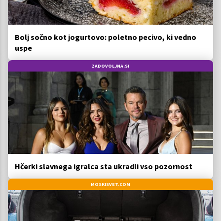
Bolj sočno kot jogurtovo: poletno pecivo, ki vedno
uspe
ZADOVOLJNA.SI
Hčerki slavnega igralca sta ukradli vso pozornost
MOSKISVET.COM