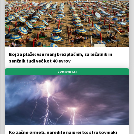
Boj za plaže: vse manj brezplačnih, za ležalnik in
senčnik tudi več kot 40 evrov
DOMINVRT.SI
Ko začne grmeti, naredite najprej to: strokovnjaki