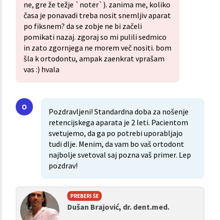
ne, gre že težje `noter`). zanima me, koliko
časa je ponavadi treba nosit snemljiv aparat
po fiksnem? da se zobje ne bi začeli
pomikati nazaj. zgoraj so mi pulili sedmico
in zato zgornjega ne morem več nositi. bom
šla k ortodontu, ampak zaenkrat vprašam
vas :) hvala
Pozdravljeni! Standardna doba za nošenje
retencijskega aparata je 2 leti. Pacientom
svetujemo, da ga po potrebi uporabljajo
tudi dlje. Menim, da vam bo vaš ortodont
najbolje svetoval saj pozna vaš primer. Lep
pozdrav!
PREBERI ŠE
Dušan Brajović, dr. dent.med.