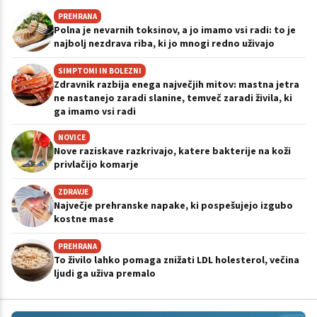
PREHRANA
Polna je nevarnih toksinov, a jo imamo vsi radi: to je
najbolj nezdrava riba, ki jo mnogi redno uživajo
SIMPTOMI IN BOLEZNI
Zdravnik razbija enega največjih mitov: mastna jetra
ne nastanejo zaradi slanine, temveč zaradi živila, ki
ga imamo vsi radi
NOVICE
Nove raziskave razkrivajo, katere bakterije na koži
privlačijo komarje
ZDRAVJE
Največje prehranske napake, ki pospešujejo izgubo
kostne mase
PREHRANA
To živilo lahko pomaga znižati LDL holesterol, večina
ljudi ga uživa premalo