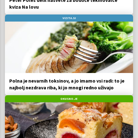
Peter Poles delil nasvete za bodoče tekmovalce
kviza Na lovu
VIZITA.SI
Polna je nevarnih toksinov, a jo imamo vsi radi: to je
najbolj nezdrava riba, ki jo mnogi redno uživajo
OKUSNO.JE