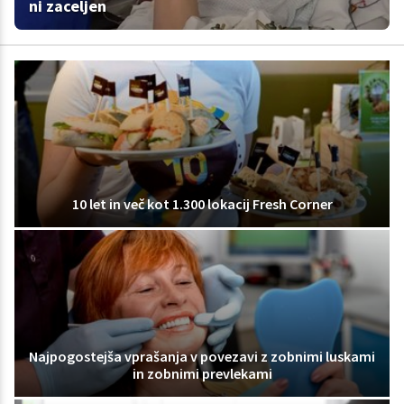
ni zaceljen
10 let in več kot 1.300 lokacij Fresh Corner
Najpogostejša vprašanja v povezavi z zobnimi luskami
in zobnimi prevlekami