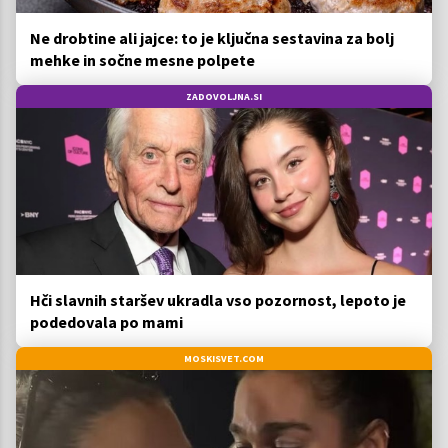
Ne drobtine ali jajce: to je ključna sestavina za bolj
mehke in sočne mesne polpete
ZADOVOLJNA.SI
Hči slavnih staršev ukradla vso pozornost, lepoto je
podedovala po mami
MOSKISVET.COM