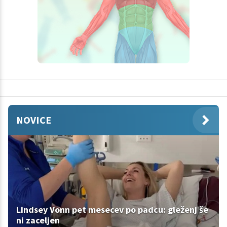
NOVICE
Lindsey Vonn pet mesecev po padcu: gleženj še
ni zaceljen