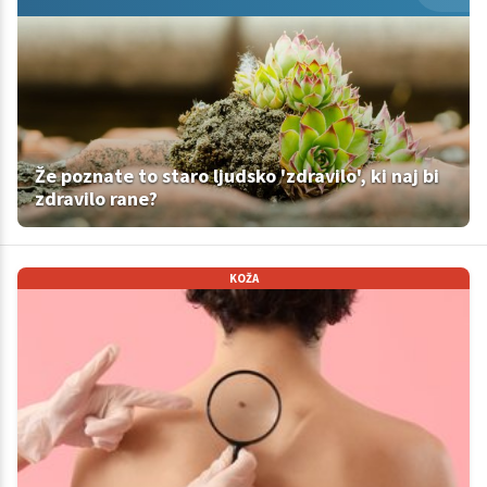
Že poznate to staro ljudsko 'zdravilo', ki naj bi
zdravilo rane?
KOŽA