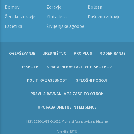
Domov
Zdravje
Bolezni
Žensko zdravje
Zlata leta
Duševno zdravje
Estetika
Življenjske zgodbe
OGLAŠEVANJE
UREDNIŠTVO
PRO PLUS
MODERIRANJE
PIŠKOTKI
SPREMENI NASTAVITVE PIŠKOTKOV
POLITIKA ZASEBNOSTI
SPLOŠNI POGOJI
PRAVILA RAVNANJA ZA ZAŠČITO OTROK
UPORABA UMETNE INTELIGENCE
ISSN 2630-1679 © 2021, Vizita.si, Vse pravice pridržane
Verzija: 1876