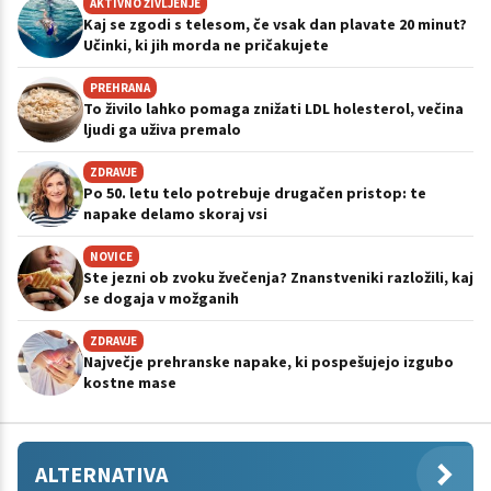
AKTIVNO ŽIVLJENJE
Kaj se zgodi s telesom, če vsak dan plavate 20 minut?
Učinki, ki jih morda ne pričakujete
PREHRANA
To živilo lahko pomaga znižati LDL holesterol, večina
ljudi ga uživa premalo
ZDRAVJE
Po 50. letu telo potrebuje drugačen pristop: te
napake delamo skoraj vsi
NOVICE
Ste jezni ob zvoku žvečenja? Znanstveniki razložili, kaj
se dogaja v možganih
ZDRAVJE
Največje prehranske napake, ki pospešujejo izgubo
kostne mase
ALTERNATIVA