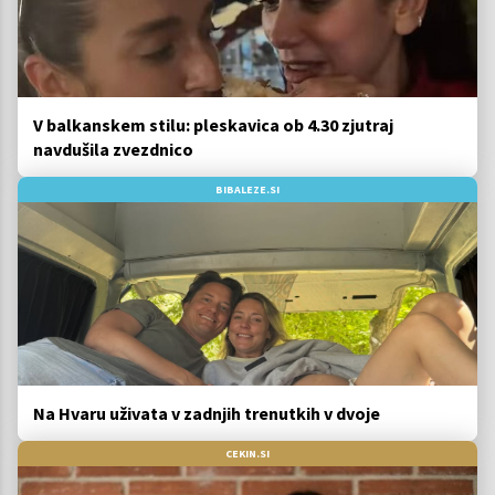
V balkanskem stilu: pleskavica ob 4.30 zjutraj
navdušila zvezdnico
BIBALEZE.SI
Na Hvaru uživata v zadnjih trenutkih v dvoje
CEKIN.SI