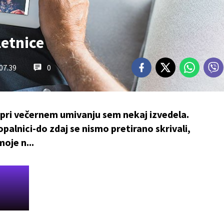
etnice
 07.39
0
 pri večernem umivanju sem nekaj izvedela.
 kopalnici-do zdaj se nismo pretirano skrivali,
oje n...