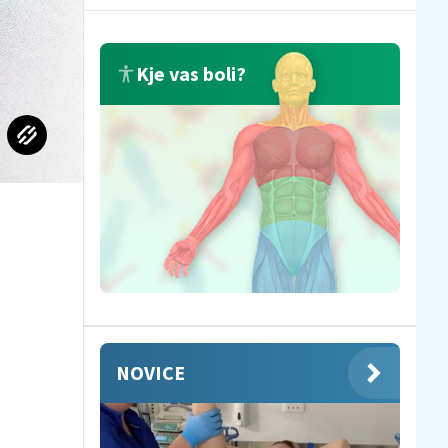
Kje vas boli?
NOVICE