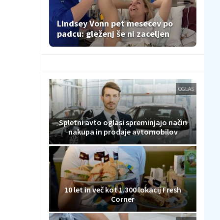
Lindsey Vonn pet mesecev po
padcu: gleženj še ni zaceljen
OGLAS
Spletni avto oglasi spreminjajo način
nakupa in prodaje avtomobilov
10 let in več kot 1.300 lokacij Fresh
Corner