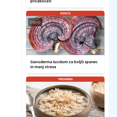
pričakovati
NOVICE
OGLAS
Ganoderma lucidum za boljši spanec
in manj stresa
PREHRANA