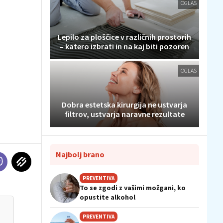
OGLAS
Lepilo za ploščice v različnih prostorih
– katero izbrati in na kaj biti pozoren
OGLAS
Dobra estetska kirurgija ne ustvarja
filtrov, ustvarja naravne rezultate
Najbolj brano
PREVENTIVA
To se zgodi z vašimi možgani, ko
opustite alkohol
PREVENTIVA