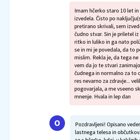
Imam hčerko staro 10 let in
izvedela. Čisto po naključju(
pretirano skrivali, sem izve
čudno stvar. Sin je priletel i
ritko in luliko in ga nato po
se in mi je povedala, da to p
mislim. Rekla je, da tega ne
vem da jo te stvari zanimajo 
čudnega in normalno za to 
res nevarno za zdravje... ve
pogovarjala, a me vseeno sk
mnenje. Hvala in lep dan
Pozdravljeni! Opisano veden
lastnega telesa in občutkov
se s hčerko, kdaj, v kakšnih