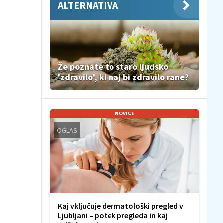
ALTERNATIVA
Že poznate to staro ljudsko
'zdravilo', ki naj bi zdravilo rane?
NOVICE
OGLAS
Kaj vključuje dermatološki pregled v
Ljubljani – potek pregleda in kaj