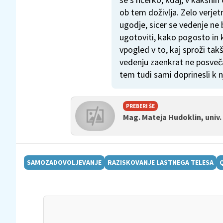
ob tem doživlja. Zelo verje
ugodje, sicer se vedenje ne 
ugotoviti, kako pogosto in k
vpogled v to, kaj sproži ta
vedenju zaenkrat ne posveča
tem tudi sami doprinesli k 
PREBERI ŠE
Mag. Mateja Hudoklin, univ. d
SAMOZADOVOLJEVANJE
RAZISKOVANJE LASTNEGA TELESA