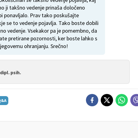
tno ji takšno vedenje prinaša določeno
bi ponavljalo. Prav tako poskušajte
je se to vedenje pojavlja. Tako boste dobili
kšno vedenje. Vsekakor pa je pomembno, da
te pretirane pozornosti, ker boste lahko s
njegovemu ohranjanju. Srečno!
ipl. psih.
Q&A