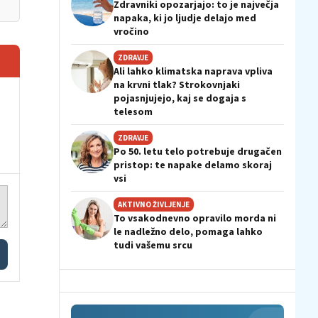
Zdravniki opozarjajo: to je največja
napaka, ki jo ljudje delajo med
vročino
ZDRAVJE
Ali lahko klimatska naprava vpliva
na krvni tlak? Strokovnjaki
pojasnjujejo, kaj se dogaja s
telesom
ZDRAVJE
Po 50. letu telo potrebuje drugačen
pristop: te napake delamo skoraj
vsi
AKTIVNO ŽIVLJENJE
To vsakodnevno opravilo morda ni
le nadležno delo, pomaga lahko
tudi vašemu srcu