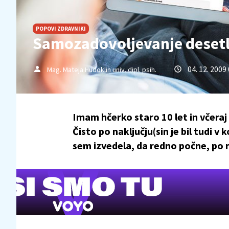
POPOVI ZDRAVNIKI
Samozadovoljevanje desetl
04. 12. 2009
Mag. Mateja Hudoklin univ. dipl. psih.
Imam hčerko staro 10 let in včeraj
Čisto po naključju(sin je bil tudi v
sem izvedela, da redno počne, po m