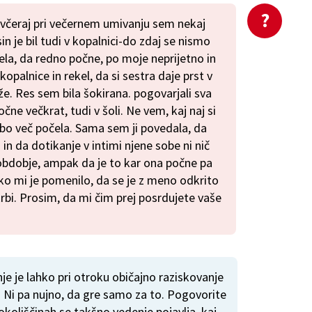
 včeraj pri večernem umivanju sem nekaj
sin je bil tudi v kopalnici-do zdaj se nismo
dela, da redno počne, po moje neprijetno in
z kopalnice in rekel, da si sestra daje prst v
liže. Res sem bila šokirana. pogovarjali sva
očne večkrat, tudi v šoli. Ne vem, kaj naj si
 bo več počela. Sama sem ji povedala, da
in da dotikanje v intimi njene sobe ni nič
obdobje, ampak da je to kar ona počne pa
liko mi je pomenilo, da se je z meno odkrito
rbi. Prosim, da mi čim prej posrdujete vaše
je je lahko pri otroku običajno raziskovanje
. Ni pa nujno, da gre samo za to. Pogovorite
 okoliščinah se takšno vedenje pojavlja, kaj