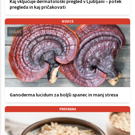
Kaj vključuje dermatološki pregled v Ljubljani – potek
pregleda in kaj pričakovati
NOVICE
OGLAS
Ganoderma lucidum za boljši spanec in manj stresa
PREHRANA