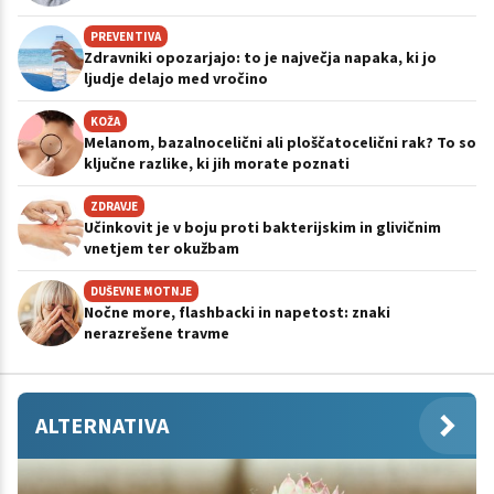
PREVENTIVA
Zdravniki opozarjajo: to je največja napaka, ki jo
ljudje delajo med vročino
KOŽA
Melanom, bazalnocelični ali ploščatocelični rak? To so
ključne razlike, ki jih morate poznati
ZDRAVJE
Učinkovit je v boju proti bakterijskim in glivičnim
vnetjem ter okužbam
DUŠEVNE MOTNJE
Nočne more, flashbacki in napetost: znaki
nerazrešene travme
ALTERNATIVA