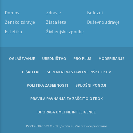
Domov
Zdravje
Bolezni
Žensko zdravje
Zlata leta
Duševno zdravje
Estetika
Življenjske zgodbe
OGLAŠEVANJE
UREDNIŠTVO
PRO PLUS
MODERIRANJE
PIŠKOTKI
SPREMENI NASTAVITVE PIŠKOTKOV
POLITIKA ZASEBNOSTI
SPLOŠNI POGOJI
PRAVILA RAVNANJA ZA ZAŠČITO OTROK
UPORABA UMETNE INTELIGENCE
ISSN 2630-1679 © 2021, Vizita.si, Vse pravice pridržane