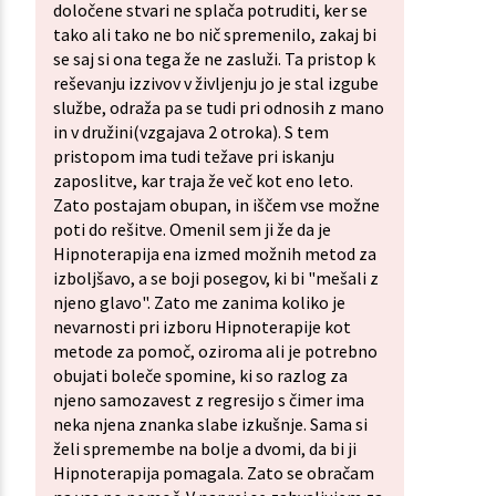
določene stvari ne splača potruditi, ker se
tako ali tako ne bo nič spremenilo, zakaj bi
se saj si ona tega že ne zasluži. Ta pristop k
reševanju izzivov v življenju jo je stal izgube
službe, odraža pa se tudi pri odnosih z mano
in v družini(vzgajava 2 otroka). S tem
pristopom ima tudi težave pri iskanju
zaposlitve, kar traja že več kot eno leto.
Zato postajam obupan, in iščem vse možne
poti do rešitve. Omenil sem ji že da je
Hipnoterapija ena izmed možnih metod za
izboljšavo, a se boji posegov, ki bi "mešali z
njeno glavo". Zato me zanima koliko je
nevarnosti pri izboru Hipnoterapije kot
metode za pomoč, oziroma ali je potrebno
obujati boleče spomine, ki so razlog za
njeno samozavest z regresijo s čimer ima
neka njena znanka slabe izkušnje. Sama si
želi spremembe na bolje a dvomi, da bi ji
Hipnoterapija pomagala. Zato se obračam