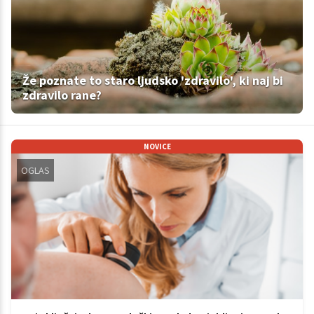
Že poznate to staro ljudsko 'zdravilo', ki naj bi
zdravilo rane?
NOVICE
OGLAS