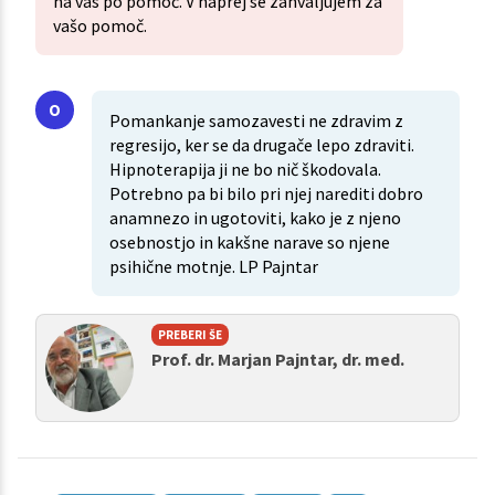
na vas po pomoč. V naprej se zahvaljujem za
vašo pomoč.
Pomankanje samozavesti ne zdravim z
regresijo, ker se da drugače lepo zdraviti.
Hipnoterapija ji ne bo nič škodovala.
Potrebno pa bi bilo pri njej narediti dobro
anamnezo in ugotoviti, kako je z njeno
osebnostjo in kakšne narave so njene
psihične motnje. LP Pajntar
PREBERI ŠE
Prof. dr. Marjan Pajntar, dr. med.