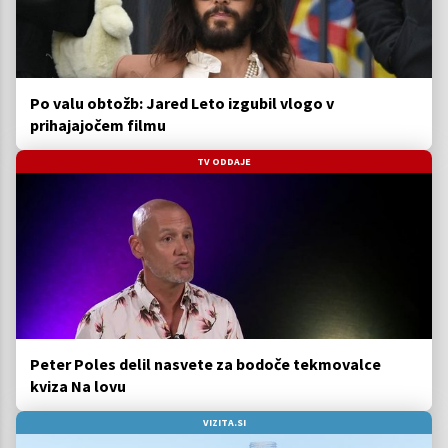
Po valu obtožb: Jared Leto izgubil vlogo v
prihajajočem filmu
TV ODDAJE
Peter Poles delil nasvete za bodoče tekmovalce
kviza Na lovu
VIZITA.SI