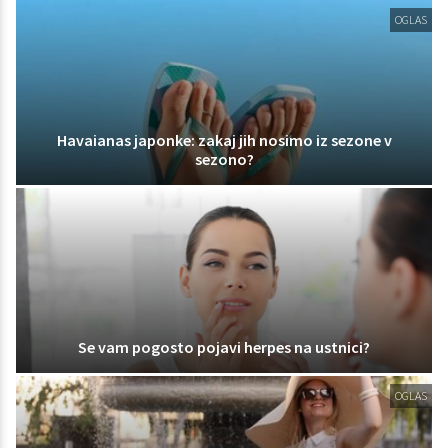
OGLAS
Havaianas japonke: zakaj jih nosimo iz sezone v
sezono?
Se vam pogosto pojavi herpes na ustnici?
OGLAS