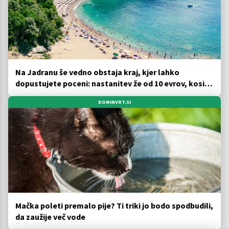
Na Jadranu še vedno obstaja kraj, kjer lahko
dopustujete poceni: nastanitev že od 10 evrov, kosilo
za pet evrov
DOMINVRT.SI
Mačka poleti premalo pije? Ti triki jo bodo spodbudili,
da zaužije več vode