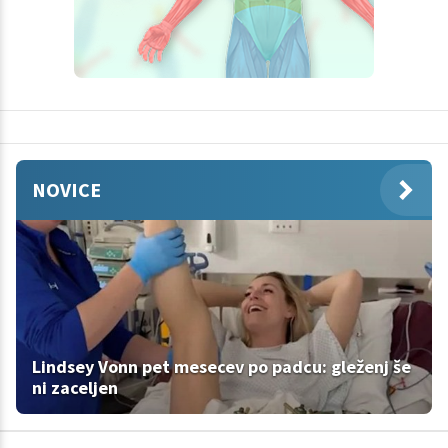
NOVICE
Lindsey Vonn pet mesecev po padcu: gleženj še
ni zaceljen