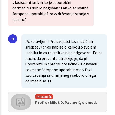
v lasišču ni lusk in ko je seboroični
dermatitis dobro negovan? Lahko zdravilne
šampone uporabljaš za vzdrževanje stanja v
lasišču?
Pozdravljeni! Proizvajalci kozmetičnih
sredstev lahko napišejo karkoli o svojem
izdelku in za te trditve niso odgovorni. Edini
način, da preverite ali držijo je, da jih
uporabite in spremljate učinek. Ponavadi
tovrstne šampone uporabljamo v fazi
vzdrževanja že umirjenega seboroičnega
dermatitisa. LP
PREBERI ŠE
Prof. dr Miloš D. Pavlović, dr. med.