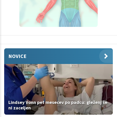
NOVICE
Lindsey Vonn pet mesecev po padcu: gleženj še
ni zaceljen