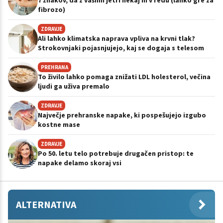
fibrozo)
ZDRAVJE
Ali lahko klimatska naprava vpliva na krvni tlak?
Strokovnjaki pojasnjujejo, kaj se dogaja s telesom
PREHRANA
To živilo lahko pomaga znižati LDL holesterol, večina
ljudi ga uživa premalo
ZDRAVJE
Največje prehranske napake, ki pospešujejo izgubo
kostne mase
ZDRAVJE
Po 50. letu telo potrebuje drugačen pristop: te
napake delamo skoraj vsi
ALTERNATIVA