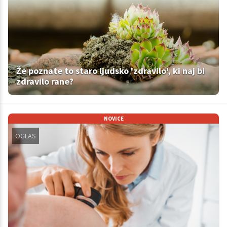
Že poznate to staro ljudsko 'zdravilo', ki naj bi
zdravilo rane?
NOVICE
OGLAS