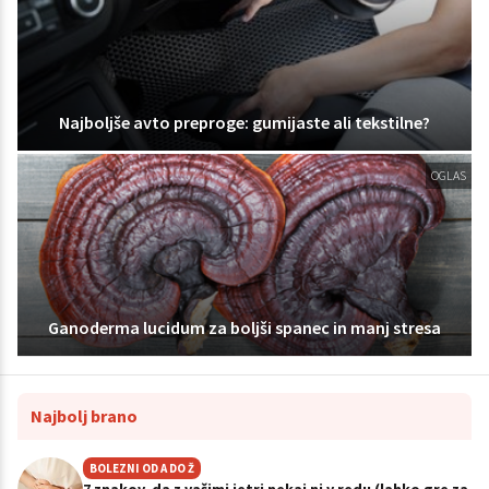
Najboljše avto preproge: gumijaste ali tekstilne?
OGLAS
Ganoderma lucidum za boljši spanec in manj stresa
Najbolj brano
BOLEZNI OD A DO Ž
7 znakov, da z vašimi jetri nekaj ni v redu (lahko gre za