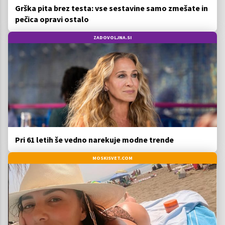
Grška pita brez testa: vse sestavine samo zmešate in
pečica opravi ostalo
ZADOVOLJNA.SI
Pri 61 letih še vedno narekuje modne trende
MOSKISVET.COM