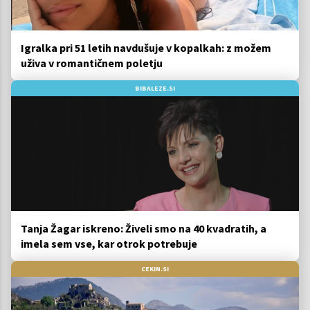
Igralka pri 51 letih navdušuje v kopalkah: z možem
uživa v romantičnem poletju
BIBALEZE.SI
Tanja Žagar iskreno: Živeli smo na 40 kvadratih, a
imela sem vse, kar otrok potrebuje
CEKIN.SI