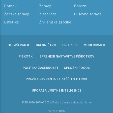
Domov
Zdravje
Bolezni
Žensko zdravje
Zlata leta
Duševno zdravje
Estetika
Življenjske zgodbe
OGLAŠEVANJE
UREDNIŠTVO
PRO PLUS
MODERIRANJE
PIŠKOTKI
SPREMENI NASTAVITVE PIŠKOTKOV
POLITIKA ZASEBNOSTI
SPLOŠNI POGOJI
PRAVILA RAVNANJA ZA ZAŠČITO OTROK
UPORABA UMETNE INTELIGENCE
ISSN 2630-1679 © 2021, Vizita.si, Vse pravice pridržane
Verzija: 1876