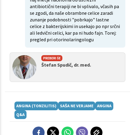
antibiotični terapiji ne bi vplivalo, včasih pa
se zgodi, da naše obrambne celice zaradi
zunanje podobnosti "pobrkajo" lastne
celice z bakterijskimi in usekajo po npr srčni
ali ledvični celici, kar pa ni hudo fajn. Torej:
pregled pri otorinolaringologu
PREBERI ŠE
Štefan Spudič, dr. med.
ANGINA (TONZILITIS)
SAŠA NE VERJAME
ANGINA
Q&A