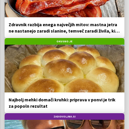
Zdravnik razbija enega največjih mitov: mastna jetra
ne nastanejo zaradi slanine, temveč zaradi živila, ki
ga imamo vsi radi
OKUSNO.JE
Najbolj mehki domači kruhki: priprava v ponvi je trik
za popoln rezultat
ZADOVOLJNA.SI