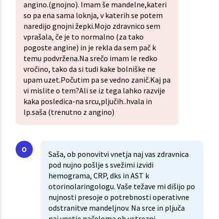
angino.(gnojno). Imam še mandelne,kateri
so pa ena sama loknja, v katerih se potem
naredijo gnojni žepki.Mojo zdravnico sem
vprašala, če je to normalno (za tako
pogoste angine) in je rekla da sem pač k
temu podvržena.Na srečo imam le redko
vročino, tako da si tudi kake bolniške ne
upam uzet.Počutim pa se vedno zanič.Kaj pa
vi mislite o tem?Ali se iz tega lahko razvije
kaka posledica-na srcu,pljučih..hvala in
lp.saša (trenutno z angino)
Saša, ob ponovitvi vnetja naj vas zdravnica
pod nujno pošlje s svežimi izvidi
hemograma, CRP, dks in AST k
otorinolaringologu. Vaše težave mi dišijo po
nujnosti presoje o potrebnosti operativne
odstranitve mandeljnov. Na srce in pljuča
naj vnetje načeloma ob ustrezni