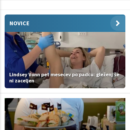
NOVICE
Lindsey Vonn pet mesecev po padcu: gleženj še
ni zaceljen