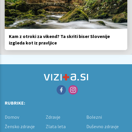
Kam z otroki za vikend? Ta skriti biser Slovenije
izgleda kot iz pravljice
RUBRIKE:
Domov
Zdravje
Bolezni
Žensko zdravje
Zlata leta
Duševno zdravje