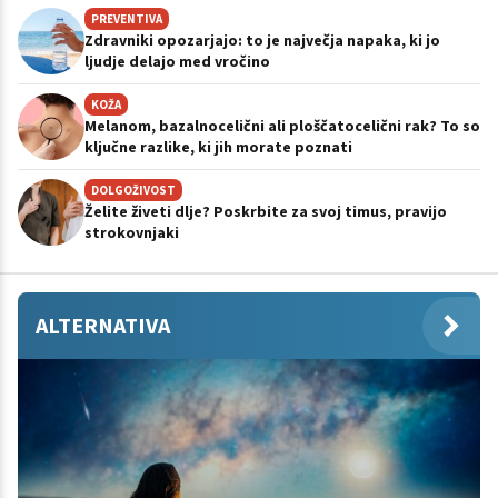
PREVENTIVA
Zdravniki opozarjajo: to je največja napaka, ki jo
ljudje delajo med vročino
KOŽA
Melanom, bazalnocelični ali ploščatocelični rak? To so
ključne razlike, ki jih morate poznati
DOLGOŽIVOST
Želite živeti dlje? Poskrbite za svoj timus, pravijo
strokovnjaki
ALTERNATIVA