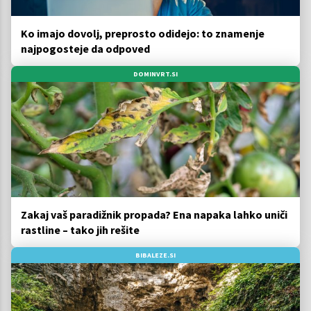
Ko imajo dovolj, preprosto odidejo: to znamenje
najpogosteje da odpoved
DOMINVRT.SI
Zakaj vaš paradižnik propada? Ena napaka lahko uniči
rastline – tako jih rešite
BIBALEZE.SI