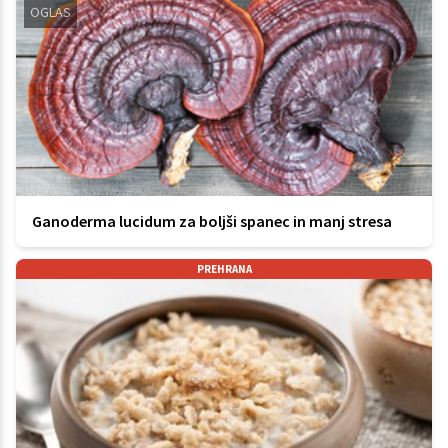
OGLAS
Ganoderma lucidum za boljši spanec in manj stresa
PREHRANA