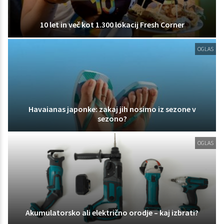
10 let in več kot 1.300 lokacij Fresh Corner
OGLAS
Havaianas japonke: zakaj jih nosimo iz sezone v
sezono?
OGLAS
Akumulatorsko ali električno orodje – kaj izbrati?