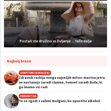
OGLAS
Postali ste družina in življenje ... teče dalje
Najbolj brano
SIMPTOMI IN BOLEZNI
Zdravnik razbija enega največjih mitov: mastna jetra
ne nastanejo zaradi slanine, temveč zaradi živila, ki
ga imamo vsi radi
PREVENTIVA
To se zgodi z vašimi možgani, ko opustite alkohol