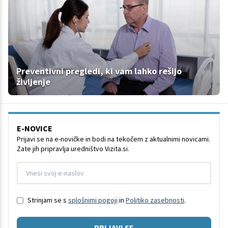
Preventivni pregledi, ki vam lahko rešijo
življenje
E-NOVICE
Prijavi se na e-novičke in bodi na tekočem z aktualnimi novicami.
Zate jih pripravlja uredništvo Vizita.si.
Strinjam se s
splošnimi pogoji
in
Politiko zasebnosti
.
PRIJAVI SE