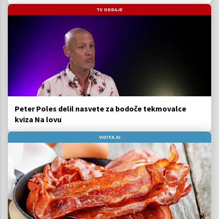
TV ODDAJE
Peter Poles delil nasvete za bodoče tekmovalce
kviza Na lovu
VIZITA.SI