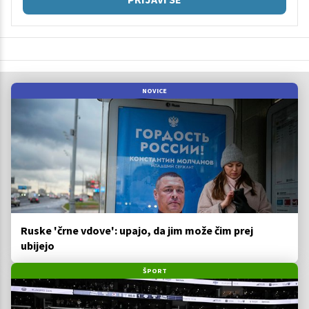
NOVICE
Ruske 'črne vdove': upajo, da jim može čim prej
ubijejo
ŠPORT