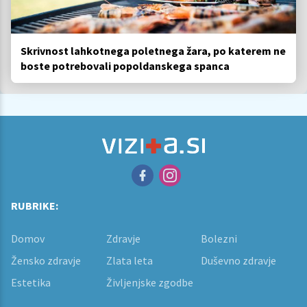
Skrivnost lahkotnega poletnega žara, po katerem ne
boste potrebovali popoldanskega spanca
RUBRIKE:
Domov
Zdravje
Bolezni
Žensko zdravje
Zlata leta
Duševno zdravje
Estetika
Življenjske zgodbe