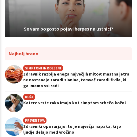
Se vam pogosto pojavi herpes na ustnici?
Najbolj brano
SIMPTOMI IN BOLEZNI
Zdravnik razbija enega največjih mitov: mastna jetra
ne nastanejo zaradi slanine, temveč zaradi živila, ki
ga imamo vsi radi
KOŽA
Katere vrste raka imajo kot simptom srbečo kožo?
PREVENTIVA
Zdravniki opozarjajo: to je največja napaka, ki jo
ljudje delajo med vročino