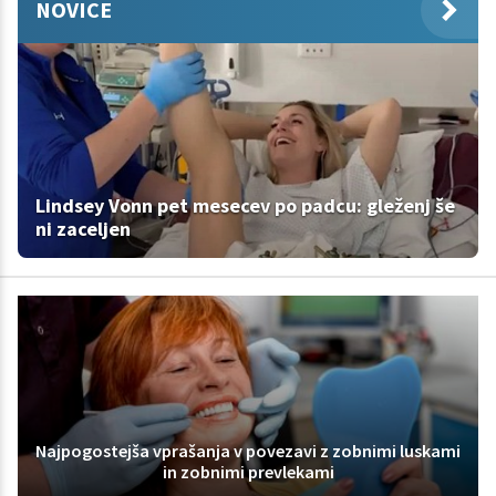
NOVICE
Lindsey Vonn pet mesecev po padcu: gleženj še
ni zaceljen
Najpogostejša vprašanja v povezavi z zobnimi luskami
in zobnimi prevlekami