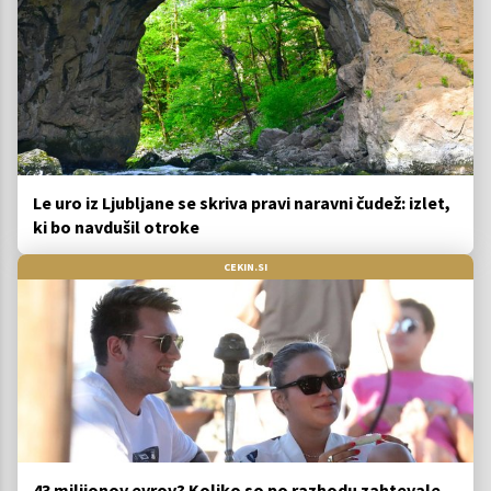
Le uro iz Ljubljane se skriva pravi naravni čudež: izlet,
ki bo navdušil otroke
CEKIN.SI
43 milijonov evrov? Koliko so po razhodu zahtevale