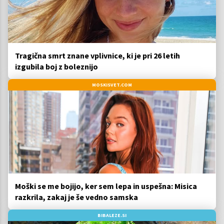
Tragična smrt znane vplivnice, ki je pri 26 letih
izgubila boj z boleznijo
MOSKISVET.COM
Moški se me bojijo, ker sem lepa in uspešna: Misica
razkrila, zakaj je še vedno samska
BIBALEZE.SI