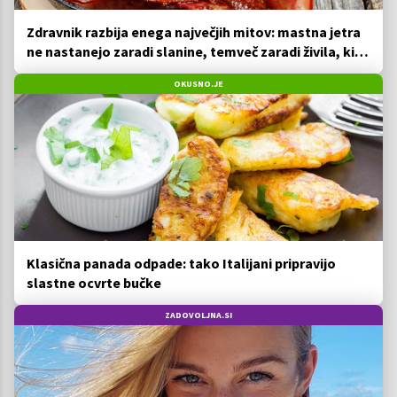
Zdravnik razbija enega največjih mitov: mastna jetra
ne nastanejo zaradi slanine, temveč zaradi živila, ki
ga imamo vsi radi
OKUSNO.JE
Klasična panada odpade: tako Italijani pripravijo
slastne ocvrte bučke
ZADOVOLJNA.SI