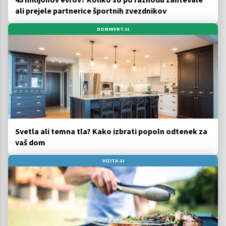
ali prejele partnerice športnih zvezdnikov
DOMINVRT.SI
Svetla ali temna tla? Kako izbrati popoln odtenek za
vaš dom
VIZITA.SI