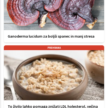
Ganoderma lucidum za boljši spanec in manj stresa
PREHRANA
To živilo lahko pomaga znižati LDL holesterol, večina