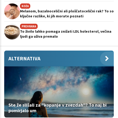
KOŽA
Melanom, bazalnocelični ali ploščatocelični rak? To so
ključne razlike, ki jih morate poznati
PREHRANA
To živilo lahko pomaga znižati LDL holesterol, večina
ljudi ga uživa premalo
ALTERNATIVA
Ste že slišali za "kopanje v zvezdah"? To naj bi
pomirjalo um