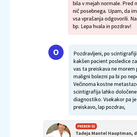
bila v mejah normale. Pred 
nič posebnega. Upam, da im
vsa vprašanja odgovorili. Na 
bp. Lepa hvala in pozdrav!
Pozdravljeni, po scintigrafiji
kakšen pacient posledice za
vas ta preiskava ne morem p
maligni bolezni pa bi po ne
Večinoma kostne metastaze 
scintigrafija lahko določene 
diagnostiko. Vsekakor pa je 
preiskavo, lap pozdrav,
PREBERI ŠE
Tadeja Mantel Hauptman, d