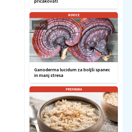
pričakovati
NOVICE
OGLAS
Ganoderma lucidum za boljši spanec
in manj stresa
PREHRANA