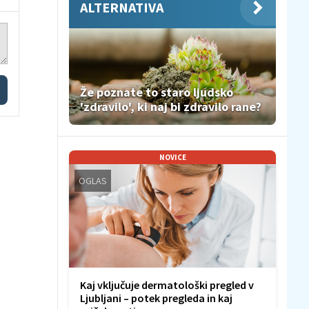
ALTERNATIVA
Že poznate to staro ljudsko
'zdravilo', ki naj bi zdravilo rane?
NOVICE
OGLAS
Kaj vključuje dermatološki pregled v
Ljubljani – potek pregleda in kaj