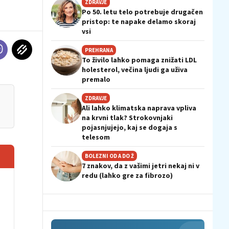
ZDRAVJE
Po 50. letu telo potrebuje drugačen
pristop: te napake delamo skoraj
vsi
PREHRANA
To živilo lahko pomaga znižati LDL
holesterol, večina ljudi ga uživa
premalo
ZDRAVJE
Ali lahko klimatska naprava vpliva
na krvni tlak? Strokovnjaki
pojasnjujejo, kaj se dogaja s
telesom
BOLEZNI OD A DO Ž
7 znakov, da z vašimi jetri nekaj ni v
redu (lahko gre za fibrozo)