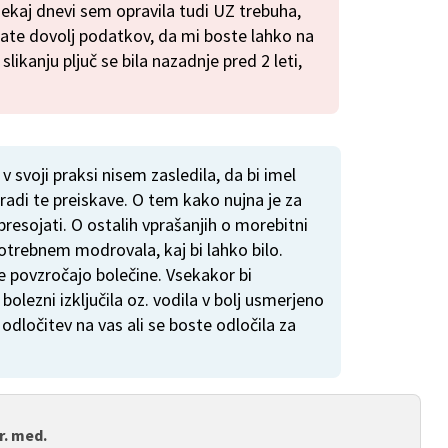
nekaj dnevi sem opravila tudi UZ trebuha,
ate dovolj podatkov, da mi boste lahko na
slikanju pljuč se bila nazadnje pred 2 leti,
 v svoji praksi nisem zasledila, da bi imel
radi te preiskave. O tem kako nujna je za
resojati. O ostalih vprašanjih o morebitni
potrebnem modrovala, kaj bi lahko bilo.
povzročajo bolečine. Vsekakor bi
bolezni izključila oz. vodila v bolj usmerjeno
odločitev na vas ali se boste odločila za
r. med.