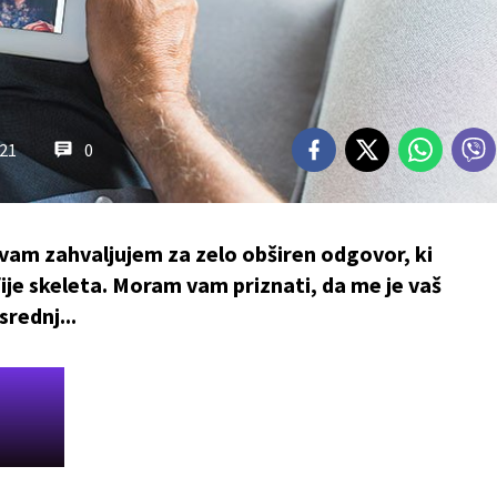
.21
0
vam zahvaljujem za zelo obširen odgovor, ki
fije skeleta. Moram vam priznati, da me je vaš
srednj...