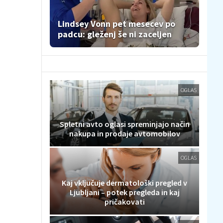
Lindsey Vonn pet mesecev po
padcu: gleženj še ni zaceljen
OGLAS
Spletni avto oglasi spreminjajo način
nakupa in prodaje avtomobilov
OGLAS
Kaj vključuje dermatološki pregled v
Ljubljani – potek pregleda in kaj
pričakovati