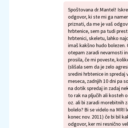
Spoštovana dr.Mantel! Iskre
odgovor, ki ste mi ga namen
priznati, da me je vaš odgov
hrbtenice, sem pa tudi prest
hrbtenici, skeletu, lahko na
imaš kakšno hudo bolezen. Č
otepam zaradi nevarnosti in 
prosila, če mi poveste, kolik
(slišala sem da je zelo agr
sredini hrbtenice in spredaj v
meseca, zadnjih 10 dni pa so 
na dotik spredaj in zadaj nek
to rak na pljučih ali kosteh o
oz. ali bi zaradi morebitnih
bolelo? Bi se videlo na MRI 
konec nov. 2011) če bi bil 
odgovor, ker mi resnično vel