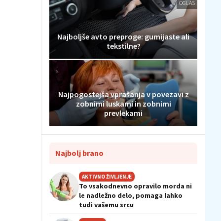
OGLAS
Najboljše avto preproge: gumijaste ali
tekstilne?
Najpogostejša vprašanja v povezavi z
zobnimi luskami in zobnimi
prevlekami
Najbolj brano
AKTIVNO ŽIVLJENJE
To vsakodnevno opravilo morda ni
le nadležno delo, pomaga lahko
tudi vašemu srcu