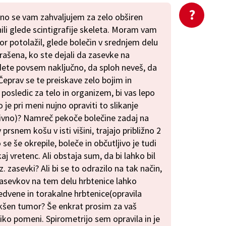
no se vam zahvaljujem za zelo obširen
ili glede scintigrafije skeleta. Moram vam
or potolažil, glede bolečin v srednjem delu
rašena, ko ste dejali da zasevke na
jdete povsem naključno, da sploh neveš, da
eprav se te preiskave zelo bojim in
posledic za telo in organizem, bi vas lepo
o je pri meni nujno opraviti to slikanje
esivno)? Namreč pekoče bolečine zadaj na
 prsnem košu v isti višini, trajajo približno 2
se še okrepile, boleče in občutljivo je tudi
aj vretenc. Ali obstaja sum, da bi lahko bil
z. zasevki? Ali bi se to odrazilo na tak način,
 zasevkov na tem delu hrbtenice lahko
ledvene in torakalne hrbtenice(opravila
kakšen tumor? Še enkrat prosim za vaš
iko pomeni. Spirometrijo sem opravila in je