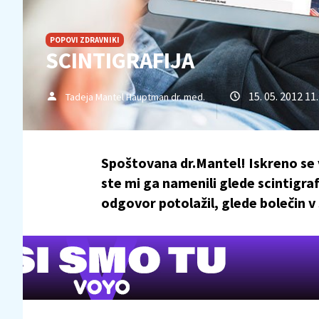
POPOVI ZDRAVNIKI
SCINTIGRAFIJA
15. 05. 2012 11
Tadeja Mantel Hauptman dr. med.
Spoštovana dr.Mantel! Iskreno se 
ste mi ga namenili glede scintigra
odgovor potolažil, glede bolečin v 