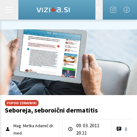
POPOVI ZDRAVNIKI
Seboreja, seboroični dermatitis
09. 03. 2011
Mag. Metka Adamič dr.
0
20.11
med.