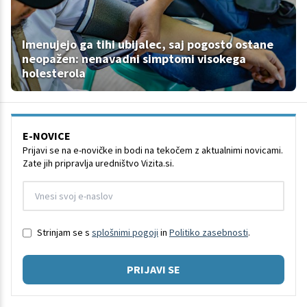
Imenujejo ga tihi ubijalec, saj pogosto ostane
neopažen: nenavadni simptomi visokega
holesterola
E-NOVICE
Prijavi se na e-novičke in bodi na tekočem z aktualnimi novicami.
Zate jih pripravlja uredništvo Vizita.si.
Strinjam se s
splošnimi pogoji
in
Politiko zasebnosti
.
PRIJAVI SE