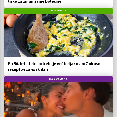
trike za zmanjšanje bolečine
OKUSNO.JE
Po 50. letu telo potrebuje več beljakovin: 7 okusnih
receptov za vsak dan
ZADOVOLJNA.SI