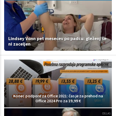
Lindsey Vonn pet mesecev po padcu: gleženj še
ni zaceljen
OGLAS
Konec podpore za Office 2021: čas je za prehod na
Office 2024 Pro za 19,99 €
OGLAS