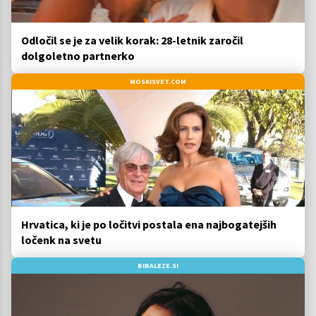
Odločil se je za velik korak: 28-letnik zaročil
dolgoletno partnerko
MOSKISVET.COM
Hrvatica, ki je po ločitvi postala ena najbogatejših
ločenk na svetu
BIBALEZE.SI