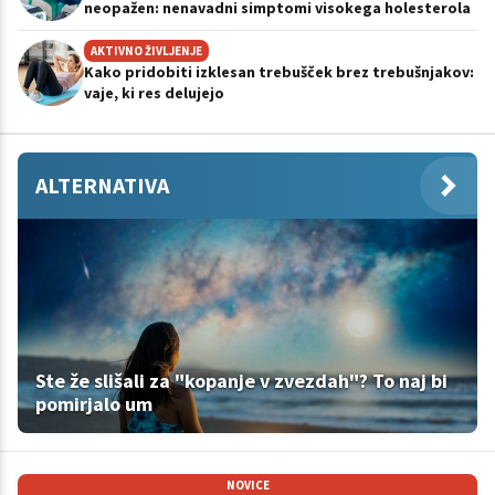
neopažen: nenavadni simptomi visokega holesterola
AKTIVNO ŽIVLJENJE
Kako pridobiti izklesan trebušček brez trebušnjakov:
vaje, ki res delujejo
ALTERNATIVA
Ste že slišali za "kopanje v zvezdah"? To naj bi
pomirjalo um
NOVICE