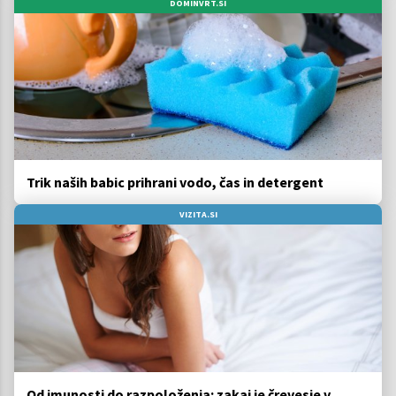
DOMINVRT.SI
Trik naših babic prihrani vodo, čas in detergent
VIZITA.SI
Od imunosti do razpoloženja: zakaj je črevesje v