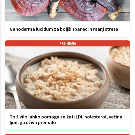
Ganoderma lucidum za boljši spanec in manj stresa
PREHRANA
To živilo lahko pomaga znižati LDL holesterol, večina
ljudi ga uživa premalo