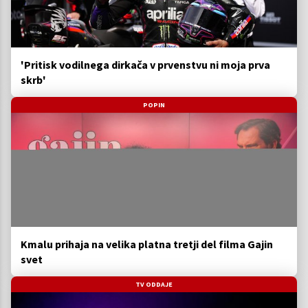
'Pritisk vodilnega dirkača v prvenstvu ni moja prva
skrb'
POPIN
Kmalu prihaja na velika platna tretji del filma Gajin
svet
TV ODDAJE