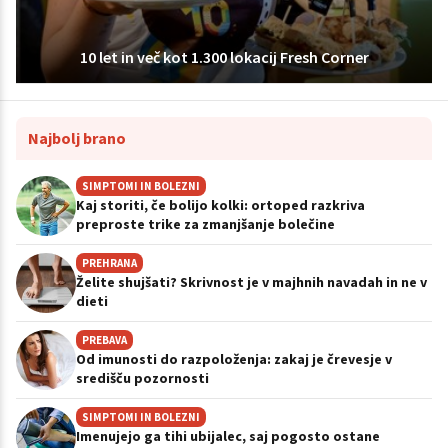
10 let in več kot 1.300 lokacij Fresh Corner
Najbolj brano
SIMPTOMI IN BOLEZNI
Kaj storiti, če bolijo kolki: ortoped razkriva
preproste trike za zmanjšanje bolečine
PREHRANA
Želite shujšati? Skrivnost je v majhnih navadah in ne v
dieti
PREBAVA
Od imunosti do razpoloženja: zakaj je črevesje v
središču pozornosti
SIMPTOMI IN BOLEZNI
Imenujejo ga tihi ubijalec, saj pogosto ostane