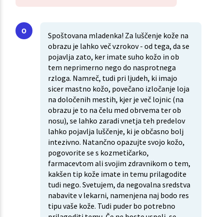
Spoštovana mladenka! Za luščenje kože na
obrazu je lahko več vzrokov - od tega, da se
pojavlja zato, ker imate suho kožo in ob
tem neprimerno nego do nasprotnega
rzloga. Namreč, tudi pri ljudeh, ki imajo
sicer mastno kožo, povečano izločanje loja
na določenih mestih, kjer je več lojnic (na
obrazu je to na čelu med obrvema ter ob
nosu), se lahko zaradi vnetja teh predelov
lahko pojavlja luščenje, ki je občasno bolj
intezivno. Natančno opazujte svojo kožo,
pogovorite se s kozmetičarko,
farmacevtom ali svojim zdravnikom o tem,
kakšen tip kože imate in temu prilagodite
tudi nego. Svetujem, da negovalna sredstva
nabavite v lekarni, namenjena naj bodo res
tipu vaše kože. Tudi puder bo potrebno
prilagoditi temu. Če ne boste uspeli, se