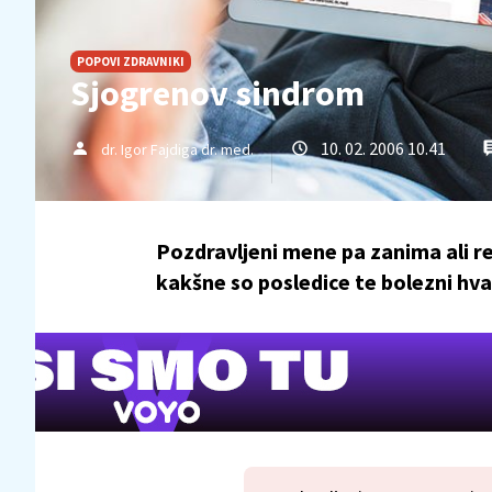
POPOVI ZDRAVNIKI
Sjogrenov sindrom
10. 02. 2006 10.41
dr. Igor Fajdiga dr. med.
Pozdravljeni mene pa zanima ali re
kakšne so posledice te bolezni hval