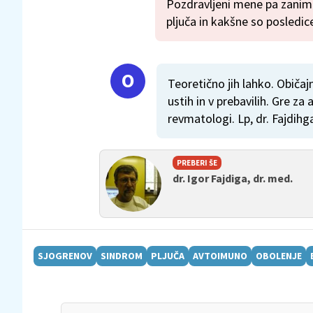
Pozdravljeni mene pa zanima
pljuča in kakšne so posledice
Teoretično jih lahko. Običaj
ustih in v prebavilih. Gre za
revmatologi. Lp, dr. Fajdihg
PREBERI ŠE
dr. Igor Fajdiga, dr. med.
SJOGRENOV
SINDROM
PLJUČA
AVTOIMUNO
OBOLENJE