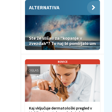
ALTERNATIVA
Ste že slišali za "kopanje v
zvezdah"? To naj bi pomirjalo um
NOVICE
OGLAS
Kaj vključuje dermatološki pregled v