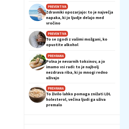
PREVENTIVA
Zdravniki opozarjajo: to je največja
napaka, ki jo ljudje delajo med
vročino
PREVENTIVA
To se zgodi z vašimi možgani, ko
opustite alkohol
PREHRANA
Polna je nevarnih toksinov, a jo
imamo vsi radi: to je najbolj
nezdrava riba, ki jo mnogi redno
uživajo
PREHRANA
To živilo lahko pomaga znižati LDL
holesterol, večina ljudi ga uživa
premalo