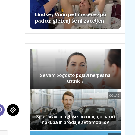
Lindsey Vonn pet mesecev po
padcu: gleženj še ni zaceljen
Se vam pogosto pojavi herpes na
ustnici?
OGLAS
Spletni avto oglasi spreminjajo način
nakupa in prodaje avtomobilov