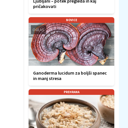
Ljubljani – potek pregleda in kaj
pričakovati
NOVICE
OGLAS
Ganoderma lucidum za boljši spanec
in manj stresa
PREHRANA