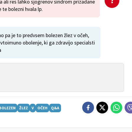
 ali res lahko sjogrenov sindrom prizadane
 te bolezni hvala lp.
no pa je to predvsem bolezen žlez v očeh,
 avtoimuno obolenje, ki ga zdravijo specialsti
a
BOLEZEN
ŽLEZ
V
OČEH
Q&A