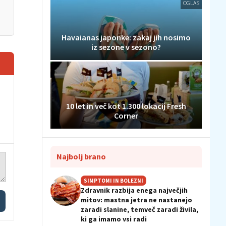
OGLAS
Havaianas japonke: zakaj jih nosimo
iz sezone v sezono?
10 let in več kot 1.300 lokacij Fresh
Corner
Najbolj brano
SIMPTOMI IN BOLEZNI
Zdravnik razbija enega največjih
mitov: mastna jetra ne nastanejo
zaradi slanine, temveč zaradi živila,
ki ga imamo vsi radi