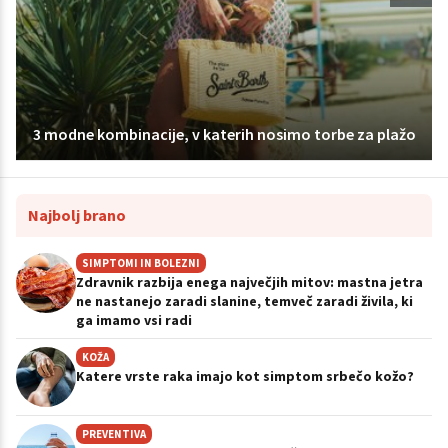
3 modne kombinacije, v katerih nosimo torbe za plažo
Najbolj brano
SIMPTOMI IN BOLEZNI
Zdravnik razbija enega največjih mitov: mastna jetra
ne nastanejo zaradi slanine, temveč zaradi živila, ki
ga imamo vsi radi
KOŽA
Katere vrste raka imajo kot simptom srbečo kožo?
PREVENTIVA