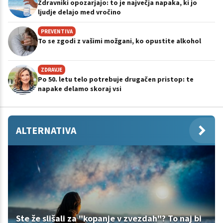
Zdravniki opozarjajo: to je največja napaka, ki jo
ljudje delajo med vročino
PREVENTIVA
To se zgodi z vašimi možgani, ko opustite alkohol
ZDRAVJE
Po 50. letu telo potrebuje drugačen pristop: te
napake delamo skoraj vsi
ALTERNATIVA
Ste že slišali za "kopanje v zvezdah"? To naj bi