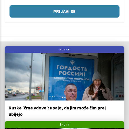
PRIJAVI SE
NOVICE
Ruske 'črne vdove': upajo, da jim može čim prej
ubijejo
ŠPORT