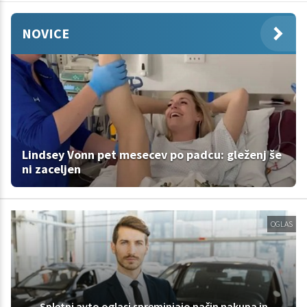
NOVICE
Lindsey Vonn pet mesecev po padcu: gleženj še
ni zaceljen
OGLAS
Spletni avto oglasi spreminjajo način nakupa in