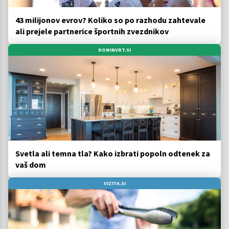
43 milijonov evrov? Koliko so po razhodu zahtevale
ali prejele partnerice športnih zvezdnikov
DOMINVRT.SI
Svetla ali temna tla? Kako izbrati popoln odtenek za
vaš dom
VIZITA.SI