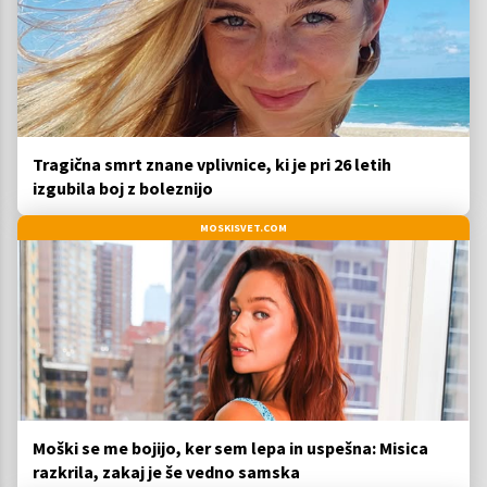
Tragična smrt znane vplivnice, ki je pri 26 letih
izgubila boj z boleznijo
MOSKISVET.COM
Moški se me bojijo, ker sem lepa in uspešna: Misica
razkrila, zakaj je še vedno samska