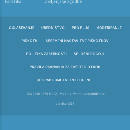
Estetika
Življenjske zgodbe
OGLAŠEVANJE
UREDNIŠTVO
PRO PLUS
MODERIRANJE
PIŠKOTKI
SPREMENI NASTAVITVE PIŠKOTKOV
POLITIKA ZASEBNOSTI
SPLOŠNI POGOJI
PRAVILA RAVNANJA ZA ZAŠČITO OTROK
UPORABA UMETNE INTELIGENCE
ISSN 2630-1679 © 2021, Vizita.si, Vse pravice pridržane
Verzija: 1876