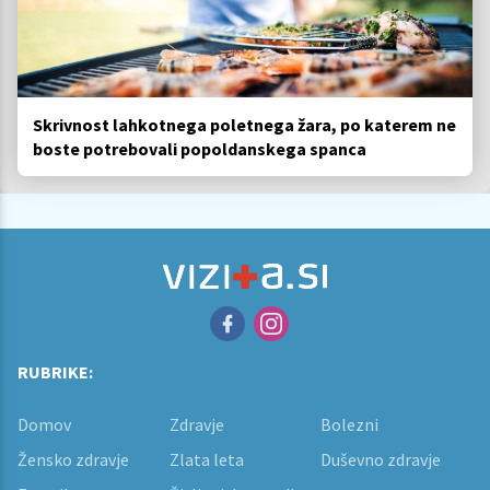
Skrivnost lahkotnega poletnega žara, po katerem ne
boste potrebovali popoldanskega spanca
RUBRIKE:
Domov
Zdravje
Bolezni
Žensko zdravje
Zlata leta
Duševno zdravje