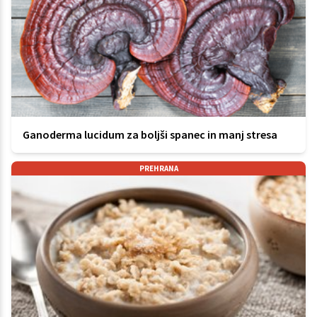
Ganoderma lucidum za boljši spanec in manj stresa
PREHRANA