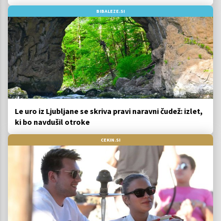
BIBALEZE.SI
Le uro iz Ljubljane se skriva pravi naravni čudež: izlet,
ki bo navdušil otroke
CEKIN.SI