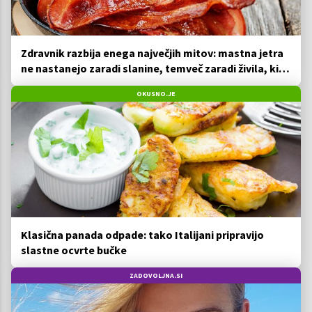
Zdravnik razbija enega največjih mitov: mastna jetra
ne nastanejo zaradi slanine, temveč zaradi živila, ki
ga imamo vsi radi
OKUSNO.JE
Klasična panada odpade: tako Italijani pripravijo
slastne ocvrte bučke
ZADOVOLJNA.SI