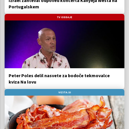
Izrael zahteval odpoved koncerta Kanyeja Westa na
Portugalskem
TV ODDAJE
Peter Poles delil nasvete za bodoče tekmovalce
kviza Na lovu
VIZITA.SI