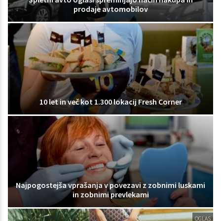
prodaje avtomobilov
10 let in več kot 1.300 lokacij Fresh Corner
Najpogostejša vprašanja v povezavi z zobnimi luskami
in zobnimi prevlekami
OGLAS