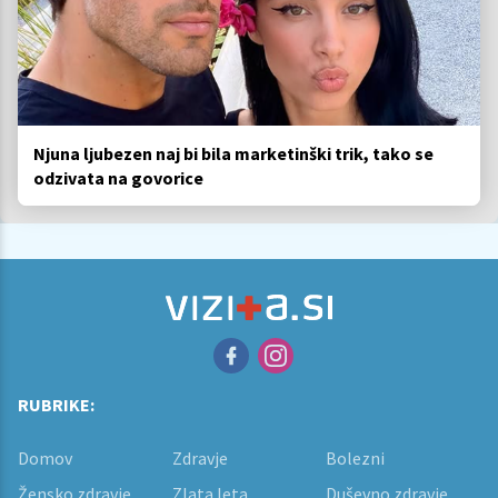
Njuna ljubezen naj bi bila marketinški trik, tako se
odzivata na govorice
RUBRIKE:
Domov
Zdravje
Bolezni
Žensko zdravje
Zlata leta
Duševno zdravje