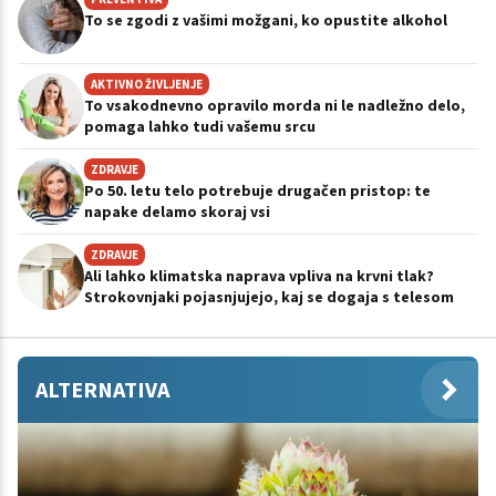
To se zgodi z vašimi možgani, ko opustite alkohol
AKTIVNO ŽIVLJENJE
To vsakodnevno opravilo morda ni le nadležno delo,
pomaga lahko tudi vašemu srcu
ZDRAVJE
Po 50. letu telo potrebuje drugačen pristop: te
napake delamo skoraj vsi
ZDRAVJE
Ali lahko klimatska naprava vpliva na krvni tlak?
Strokovnjaki pojasnjujejo, kaj se dogaja s telesom
ALTERNATIVA