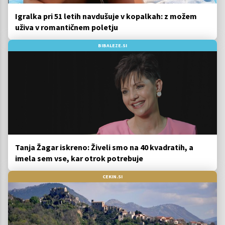
Igralka pri 51 letih navdušuje v kopalkah: z možem
uživa v romantičnem poletju
BIBALEZE.SI
Tanja Žagar iskreno: Živeli smo na 40 kvadratih, a
imela sem vse, kar otrok potrebuje
CEKIN.SI