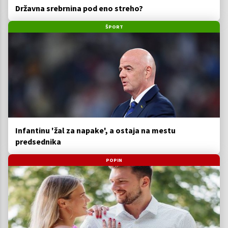
Državna srebrnina pod eno streho?
ŠPORT
Infantinu 'žal za napake', a ostaja na mestu
predsednika
POPIN