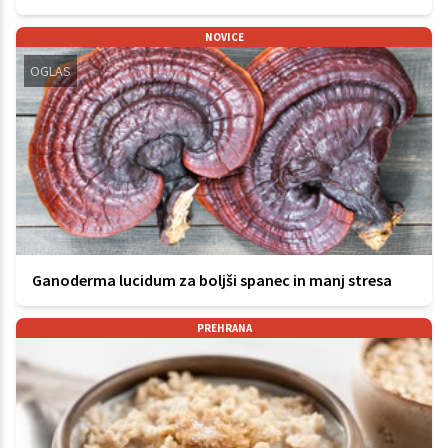
NOVICE
OGLAS
Ganoderma lucidum za boljši spanec in manj stresa
PREHRANA