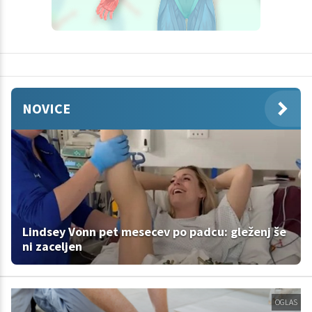
NOVICE
Lindsey Vonn pet mesecev po padcu: gleženj še
ni zaceljen
OGLAS