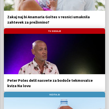
Zakaj naj bi Anamaria Goltes v resnici umaknila
zahtevek za preživnino?
TV ODDAJE
Peter Poles delil nasvete za bodoče tekmovalce
kviza Na lovu
VIZITA.SI