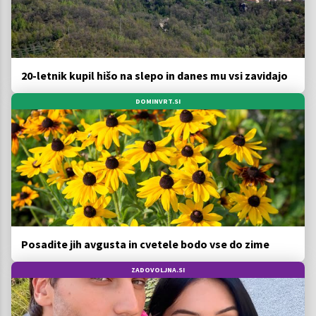
20-letnik kupil hišo na slepo in danes mu vsi zavidajo
DOMINVRT.SI
Posadite jih avgusta in cvetele bodo vse do zime
ZADOVOLJNA.SI