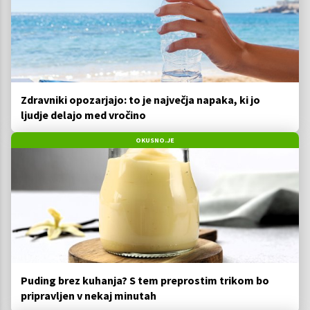
Zdravniki opozarjajo: to je največja napaka, ki jo
ljudje delajo med vročino
OKUSNO.JE
Puding brez kuhanja? S tem preprostim trikom bo
pripravljen v nekaj minutah