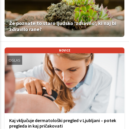
Že poznate to staro ljudsko 'zdravilo', ki naj bi
zdravilo rane?
NOVICE
OGLAS
Kaj vključuje dermatološki pregled v Ljubljani – potek
pregleda in kaj pričakovati