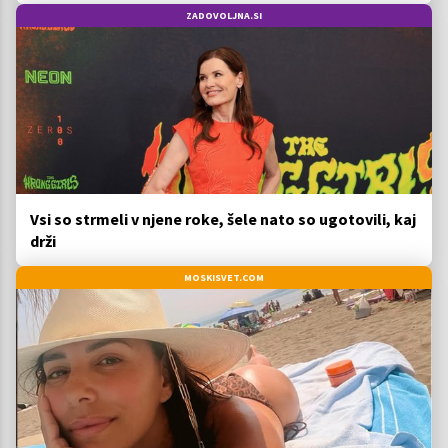
ZADOVOLJNA.SI
Vsi so strmeli v njene roke, šele nato so ugotovili, kaj
drži
MOSKISVET.COM