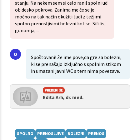
stanju. Na nekem sem si celo ranil spolni ud
ob desko pokrova. Zanima me če se je
moćno na tak način okužiti tudi z težjimi
spolno prenosljivimi bolezni kot so: Sifilis,
gonoreja, ...
Spoštovani! Že ime pove,da gre za bolezni,
ki se prenašajo izključno s spolnim stikom
in umazani javni WC s tem nima povezave.
PREBERI ŠE
Edita Arh, dr. med.
SPOLNO
PRENOSLJIVE
BOLEZNI
PRENOS