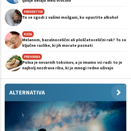
ljudje delajo med vročino
PREVENTIVA
To se zgodi z vašimi možgani, ko opustite alkohol
KOŽA
Melanom, bazalnocelični ali ploščatocelični rak? To so
ključne razlike, ki jih morate poznati
PREHRANA
Polna je nevarnih toksinov, a jo imamo vsi radi: to je
najbolj nezdrava riba, ki jo mnogi redno uživajo
ALTERNATIVA