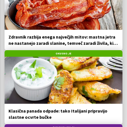
Zdravnik razbija enega največjih mitov: mastna jetra
ne nastanejo zaradi slanine, temveč zaradi živila, ki
ga imamo vsi radi
OKUSNO.JE
Klasična panada odpade: tako Italijani pripravijo
slastne ocvrte bučke