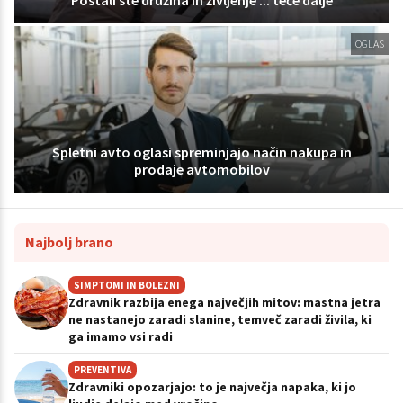
OGLAS
Spletni avto oglasi spreminjajo način nakupa in
prodaje avtomobilov
Najbolj brano
SIMPTOMI IN BOLEZNI
Zdravnik razbija enega največjih mitov: mastna jetra
ne nastanejo zaradi slanine, temveč zaradi živila, ki
ga imamo vsi radi
PREVENTIVA
Zdravniki opozarjajo: to je največja napaka, ki jo