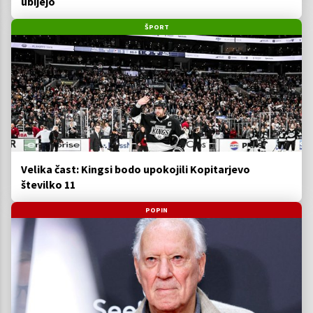
ubijejo
ŠPORT
Velika čast: Kingsi bodo upokojili Kopitarjevo
številko 11
POPIN