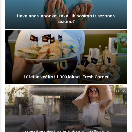
Havaianas japonke: zakaj jih nosimo iz sezone v
sezono?
10 let in več kot 1.300 lokacij Fresh Corner
OGLAS
Postali ste družina in življenje ... teče dalje