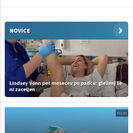
NOVICE
Lindsey Vonn pet mesecev po padcu: gleženj še
ni zaceljen
OGLAS