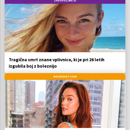
ZADOVOLJNA.SI
Tragična smrt znane vplivnice, ki je pri 26 letih
izgubila boj z boleznijo
MOSKISVET.COM