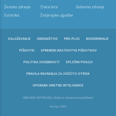
Žensko zdravje
Zlata leta
Duševno zdravje
Estetika
Življenjske zgodbe
OGLAŠEVANJE
UREDNIŠTVO
PRO PLUS
MODERIRANJE
PIŠKOTKI
SPREMENI NASTAVITVE PIŠKOTKOV
POLITIKA ZASEBNOSTI
SPLOŠNI POGOJI
PRAVILA RAVNANJA ZA ZAŠČITO OTROK
UPORABA UMETNE INTELIGENCE
ISSN 2630-1679 © 2021, Vizita.si, Vse pravice pridržane
Verzija: 1876