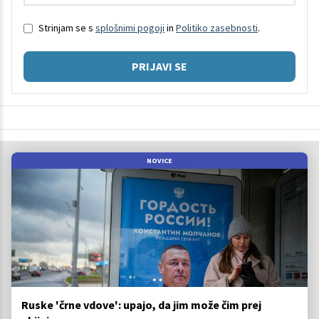
Strinjam se s
splošnimi pogoji
in
Politiko zasebnosti
.
PRIJAVI SE
NOVICE
Ruske 'črne vdove': upajo, da jim može čim prej