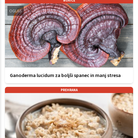
NOVICE
OGLAS
Ganoderma lucidum za boljši spanec in manj stresa
PREHRANA