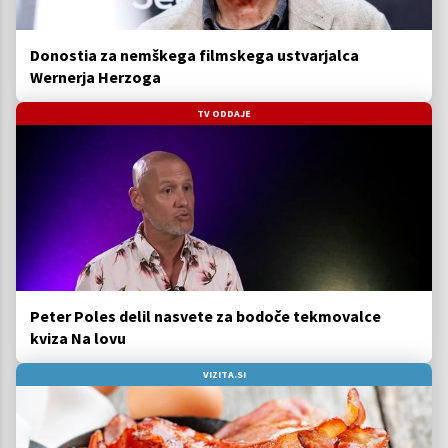
Donostia za nemškega filmskega ustvarjalca
Wernerja Herzoga
TV ODDAJE
Peter Poles delil nasvete za bodoče tekmovalce
kviza Na lovu
VIZITA.SI