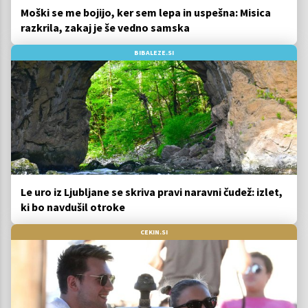
Moški se me bojijo, ker sem lepa in uspešna: Misica
razkrila, zakaj je še vedno samska
BIBALEZE.SI
Le uro iz Ljubljane se skriva pravi naravni čudež: izlet,
ki bo navdušil otroke
CEKIN.SI