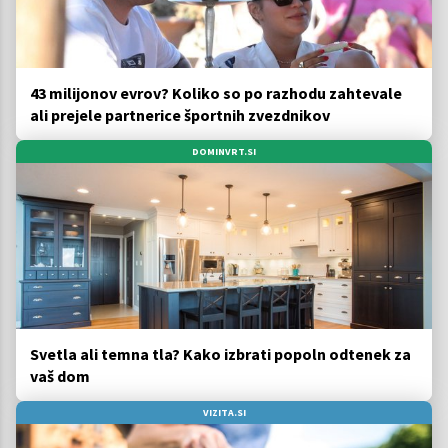
43 milijonov evrov? Koliko so po razhodu zahtevale
ali prejele partnerice športnih zvezdnikov
DOMINVRT.SI
Svetla ali temna tla? Kako izbrati popoln odtenek za
vaš dom
VIZITA.SI