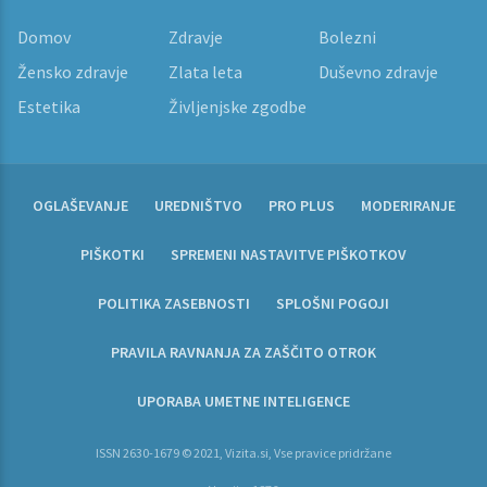
Domov
Zdravje
Bolezni
Žensko zdravje
Zlata leta
Duševno zdravje
Estetika
Življenjske zgodbe
OGLAŠEVANJE
UREDNIŠTVO
PRO PLUS
MODERIRANJE
PIŠKOTKI
SPREMENI NASTAVITVE PIŠKOTKOV
POLITIKA ZASEBNOSTI
SPLOŠNI POGOJI
PRAVILA RAVNANJA ZA ZAŠČITO OTROK
UPORABA UMETNE INTELIGENCE
ISSN 2630-1679 © 2021, Vizita.si, Vse pravice pridržane