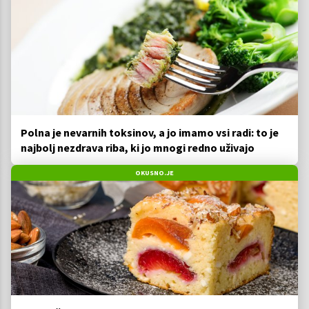
Polna je nevarnih toksinov, a jo imamo vsi radi: to je
najbolj nezdrava riba, ki jo mnogi redno uživajo
OKUSNO.JE