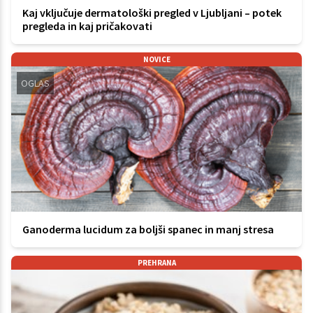
Kaj vključuje dermatološki pregled v Ljubljani – potek
pregleda in kaj pričakovati
NOVICE
OGLAS
Ganoderma lucidum za boljši spanec in manj stresa
PREHRANA