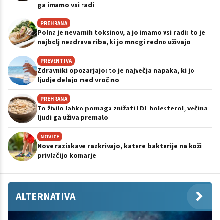
ga imamo vsi radi
PREHRANA
Polna je nevarnih toksinov, a jo imamo vsi radi: to je
najbolj nezdrava riba, ki jo mnogi redno uživajo
PREVENTIVA
Zdravniki opozarjajo: to je največja napaka, ki jo
ljudje delajo med vročino
PREHRANA
To živilo lahko pomaga znižati LDL holesterol, večina
ljudi ga uživa premalo
NOVICE
Nove raziskave razkrivajo, katere bakterije na koži
privlačijo komarje
ALTERNATIVA