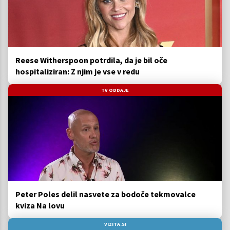
Reese Witherspoon potrdila, da je bil oče
hospitaliziran: Z njim je vse v redu
TV ODDAJE
Peter Poles delil nasvete za bodoče tekmovalce
kviza Na lovu
VIZITA.SI