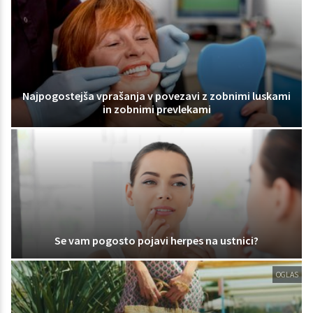
Najpogostejša vprašanja v povezavi z zobnimi luskami
in zobnimi prevlekami
Se vam pogosto pojavi herpes na ustnici?
OGLAS