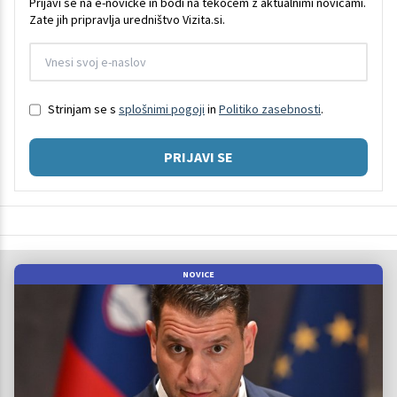
Prijavi se na e-novičke in bodi na tekočem z aktualnimi novicami.
Zate jih pripravlja uredništvo Vizita.si.
Strinjam se s
splošnimi pogoji
in
Politiko zasebnosti
.
PRIJAVI SE
NOVICE