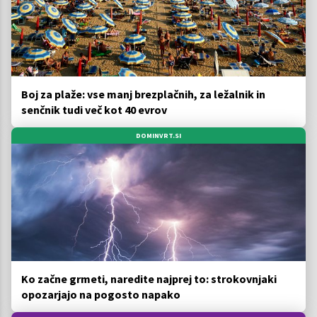
Boj za plaže: vse manj brezplačnih, za ležalnik in
senčnik tudi več kot 40 evrov
DOMINVRT.SI
Ko začne grmeti, naredite najprej to: strokovnjaki
opozarjajo na pogosto napako