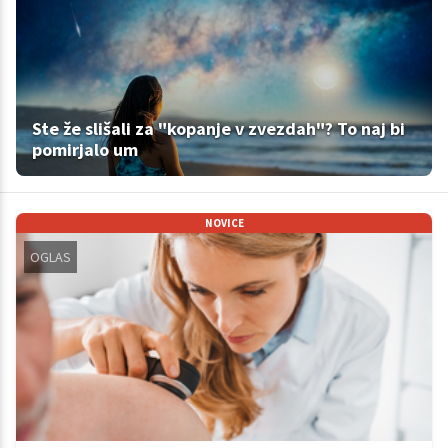
Ste že slišali za "kopanje v zvezdah"? To naj bi
pomirjalo um
NOVICE
OGLAS