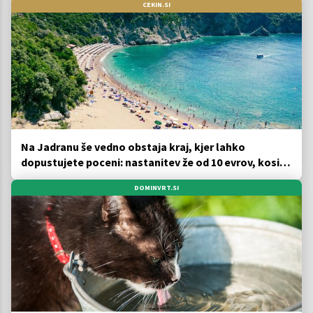
CEKIN.SI
Na Jadranu še vedno obstaja kraj, kjer lahko
dopustujete poceni: nastanitev že od 10 evrov, kosilo
za pet evrov
DOMINVRT.SI