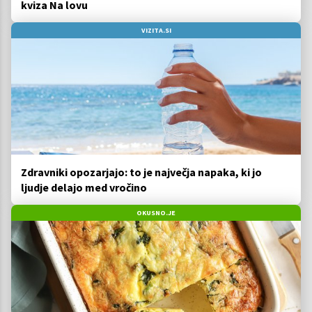
kviza Na lovu
VIZITA.SI
Zdravniki opozarjajo: to je največja napaka, ki jo
ljudje delajo med vročino
OKUSNO.JE