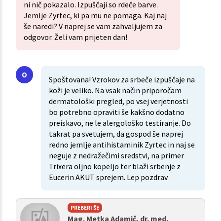
ni nič pokazalo. Izpuščaji so rdeče barve.
Jemlje Zyrtec, ki pa mu ne pomaga. Kaj naj
še naredi? V naprej se vam zahvaljujem za
odgovor. Želi vam prijeten dan!
Spoštovana! Vzrokov za srbeče izpuščaje na
koži je veliko. Na vsak način priporočam
dermatološki pregled, po vsej verjetnosti
bo potrebno opraviti še kakšno dodatno
preiskavo, ne le alergološko testiranje. Do
takrat pa svetujem, da gospod še naprej
redno jemlje antihistaminik Zyrtec in naj se
neguje z nedražečimi sredstvi, na primer
Trixera oljno kopeljo ter blaži srbenje z
Eucerin AKUT sprejem. Lep pozdrav
PREBERI ŠE
Mag. Metka Adamič, dr. med.