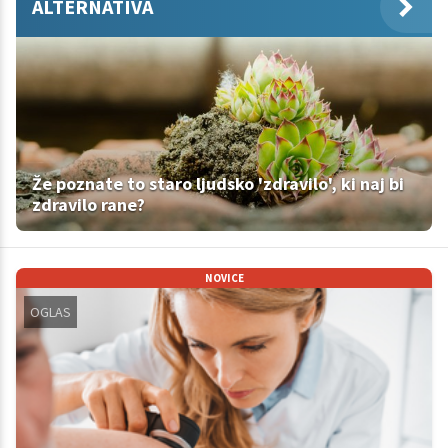
ALTERNATIVA
Že poznate to staro ljudsko 'zdravilo', ki naj bi
zdravilo rane?
NOVICE
OGLAS