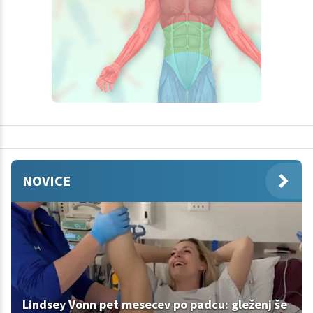
NOVICE
Lindsey Vonn pet mesecev po padcu: gleženj še