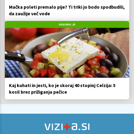
Mačka poleti premalo pije? Ti triki jo bodo spodbudili,
da zaužije več vode
OKUSNO.JE
Kaj kuhati in jesti, ko je skoraj 40 stopinj Celzija: 5
kosil brez prižiganja pečice