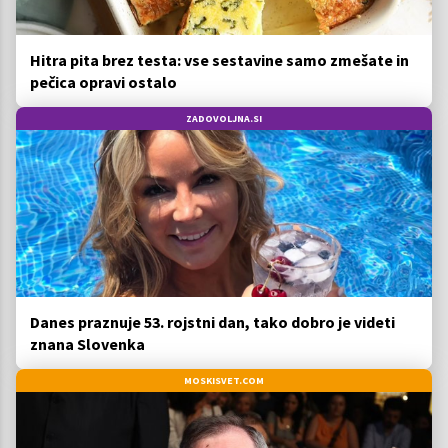
Hitra pita brez testa: vse sestavine samo zmešate in
pečica opravi ostalo
ZADOVOLJNA.SI
Danes praznuje 53. rojstni dan, tako dobro je videti
znana Slovenka
MOSKISVET.COM