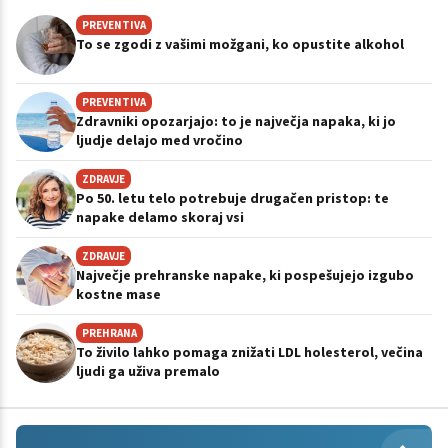
PREVENTIVA
To se zgodi z vašimi možgani, ko opustite alkohol
PREVENTIVA
Zdravniki opozarjajo: to je največja napaka, ki jo
ljudje delajo med vročino
ZDRAVJE
Po 50. letu telo potrebuje drugačen pristop: te
napake delamo skoraj vsi
ZDRAVJE
Največje prehranske napake, ki pospešujejo izgubo
kostne mase
PREHRANA
To živilo lahko pomaga znižati LDL holesterol, večina
ljudi ga uživa premalo