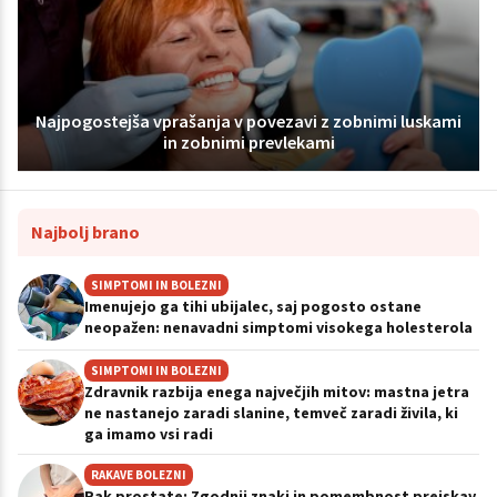
Najpogostejša vprašanja v povezavi z zobnimi luskami
in zobnimi prevlekami
Najbolj brano
SIMPTOMI IN BOLEZNI
Imenujejo ga tihi ubijalec, saj pogosto ostane
neopažen: nenavadni simptomi visokega holesterola
SIMPTOMI IN BOLEZNI
Zdravnik razbija enega največjih mitov: mastna jetra
ne nastanejo zaradi slanine, temveč zaradi živila, ki
ga imamo vsi radi
RAKAVE BOLEZNI
Rak prostate: Zgodnji znaki in pomembnost preiskav