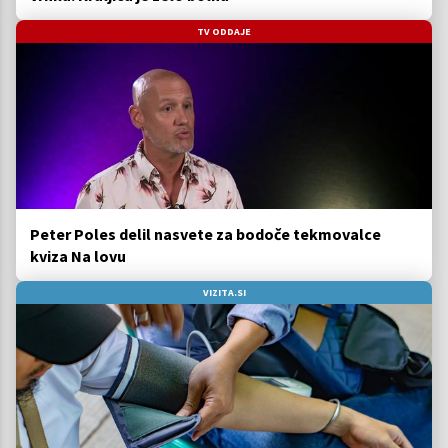
TV ODDAJE
Peter Poles delil nasvete za bodoče tekmovalce
kviza Na lovu
VIZITA.SI