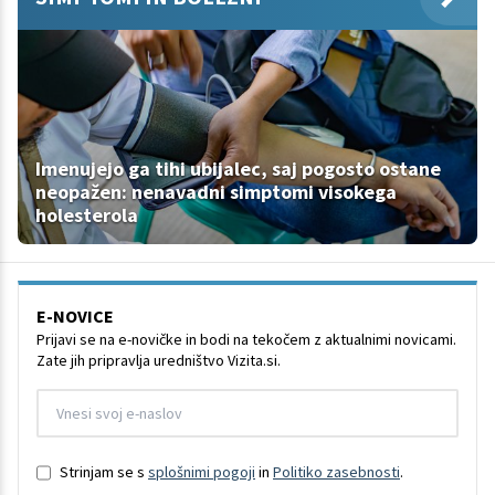
Imenujejo ga tihi ubijalec, saj pogosto ostane
neopažen: nenavadni simptomi visokega
holesterola
E-NOVICE
Prijavi se na e-novičke in bodi na tekočem z aktualnimi novicami.
Zate jih pripravlja uredništvo Vizita.si.
Strinjam se s
splošnimi pogoji
in
Politiko zasebnosti
.