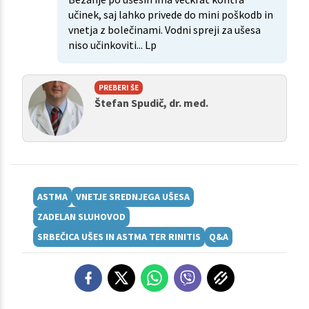
učinek, saj lahko privede do mini poškodb in
vnetja z bolečinami. Vodni spreji za ušesa
niso učinkoviti... Lp
PREBERI ŠE
Štefan Spudič, dr. med.
ASTMA
VNETJE SREDNJEGA UŠESA
ZADELAN SLUHOVOD
SRBEČICA UŠES IN ASTMA TER RINITIS
Q&A