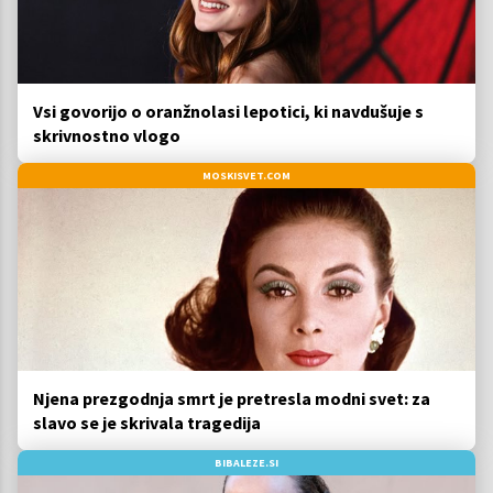
Vsi govorijo o oranžnolasi lepotici, ki navdušuje s
skrivnostno vlogo
MOSKISVET.COM
Njena prezgodnja smrt je pretresla modni svet: za
slavo se je skrivala tragedija
BIBALEZE.SI