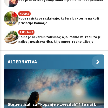
NOVICE
Nove raziskave razkrivajo, katere bakterije na koži
privlačijo komarje
PREHRANA
Polna je nevarnih toksinov, a jo imamo vsi radi: to je
najbolj nezdrava riba, ki jo mnogi redno uživajo
ALTERNATIVA
Ste že slišali za "kopanje v zvezdah"? To naj bi