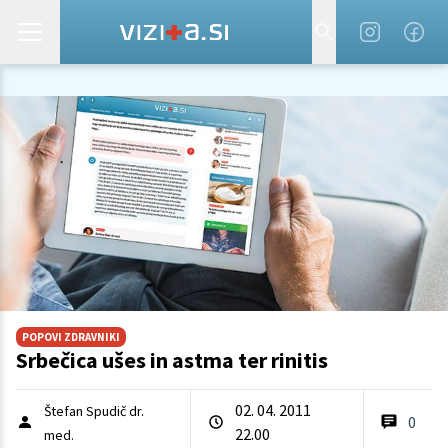
POPOVI ZDRAVNIKI
Srbečica ušes in astma ter rinitis
02. 04. 2011
Štefan Spudič dr.
0
22.00
med.