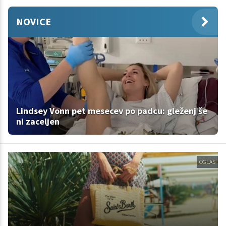
NOVICE
Lindsey Vonn pet mesecev po padcu: gleženj še
ni zaceljen
OGLAS