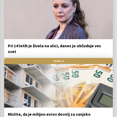
Pri 14 letih je živela na ulici, danes jo občuduje ves
svet
CEKIN.SI
Mislite, da je milijon evrov dovolj za sanjsko