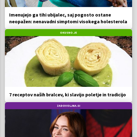
Imenujejo ga tihi ubijalec, saj pogosto ostane
neopažen: nenavadni simptomi visokega holesterola
OKUSNO.JE
7 receptov naših bralcev, ki slavijo poletje in tradicijo
ZADOVOLJNA.SI