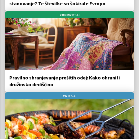
stanovanje? Te številke so šokirale Evropo
DOMINVRT.SI
Pravilno shranjevanje prešitih odej: Kako ohraniti
družinsko dediščino
VIZITA.SI