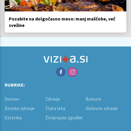
Pozabite na dolgočasno meso: manj maščobe, več
svežine
RUBRIKE:
Domov
Zdravje
Bolezni
Žensko zdravje
Zlata leta
Duševno zdravje
Estetika
Življenjske zgodbe