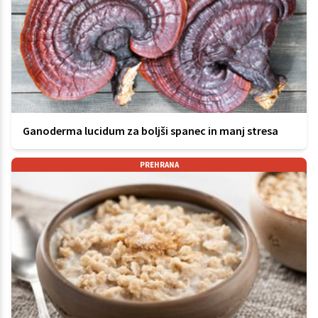
Ganoderma lucidum za boljši spanec in manj stresa
PREHRANA