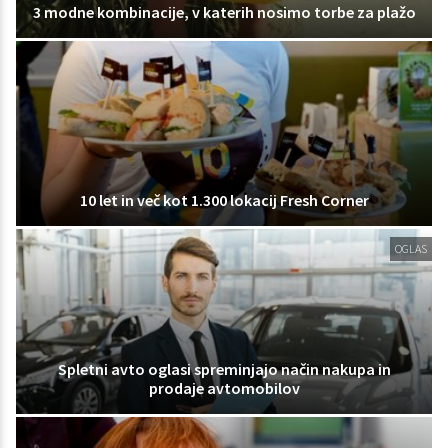
3 modne kombinacije, v katerih nosimo torbe za plažo
10 let in več kot 1.300 lokacij Fresh Corner
OGLAS
Spletni avto oglasi spreminjajo način nakupa in
prodaje avtomobilov