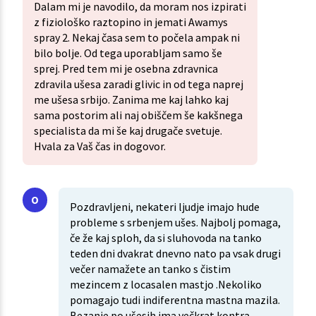
Dalam mi je navodilo, da moram nos izpirati
z fiziološko raztopino in jemati Awamys
spray 2. Nekaj časa sem to počela ampak ni
bilo bolje. Od tega uporabljam samo še
sprej. Pred tem mi je osebna zdravnica
zdravila ušesa zaradi glivic in od tega naprej
me ušesa srbijo. Zanima me kaj lahko kaj
sama postorim ali naj obiščem še kakšnega
specialista da mi še kaj drugače svetuje.
Hvala za Vaš čas in dogovor.
Pozdravljeni, nekateri ljudje imajo hude
probleme s srbenjem ušes. Najbolj pomaga,
če že kaj sploh, da si sluhovoda na tanko
teden dni dvakrat dnevno nato pa vsak drugi
večer namažete an tanko s čistim
mezincem z locasalen mastjo .Nekoliko
pomagajo tudi indiferentna mastna mazila.
Bezanje po ušesih ima večkrat kontra