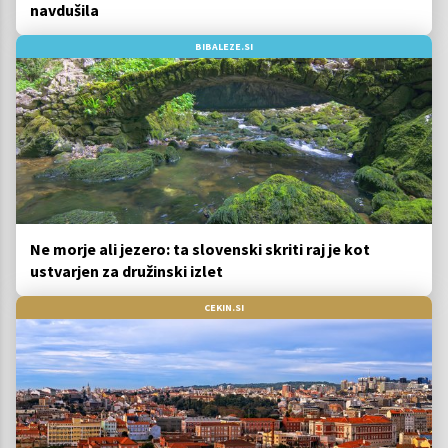
navdušila
BIBALEZE.SI
Ne morje ali jezero: ta slovenski skriti raj je kot
ustvarjen za družinski izlet
CEKIN.SI