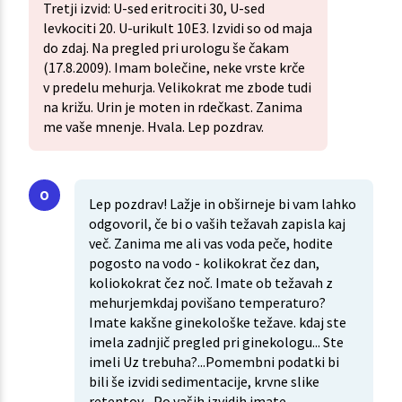
Tretji izvid: U-sed eritrociti 30, U-sed
levkociti 20. U-urikult 10E3. Izvidi so od maja
do zdaj. Na pregled pri urologu še čakam
(17.8.2009). Imam bolečine, neke vrste krče
v predelu mehurja. Velikokrat me zbode tudi
na križu. Urin je moten in rdečkast. Zanima
me vaše mnenje. Hvala. Lep pozdrav.
Lep pozdrav! Lažje in obširneje bi vam lahko
odgovoril, če bi o vaših težavah zapisla kaj
več. Zanima me ali vas voda peče, hodite
pogosto na vodo - kolikokrat čez dan,
koliokokrat čez noč. Imate ob težavah z
mehurjemkdaj povišano temperaturo?
Imate kakšne ginekološke težave. kdaj ste
imela zadnjič pregled pri ginekologu... Ste
imeli Uz trebuha?...Pomembni podatki bi
bili še izvidi sedimentacije, krvne slike
retentov... Po vaših izvidih imate