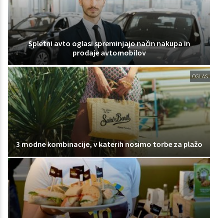
Spletni avto oglasi spreminjajo način nakupa in
prodaje avtomobilov
OGLAS
3 modne kombinacije, v katerih nosimo torbe za plažo