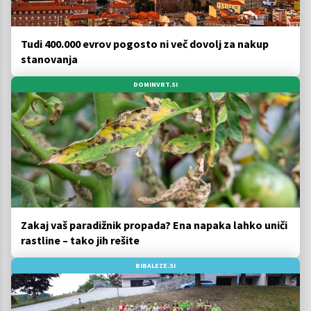
Tudi 400.000 evrov pogosto ni več dovolj za nakup
stanovanja
DOMINVRT.SI
Zakaj vaš paradižnik propada? Ena napaka lahko uniči
rastline – tako jih rešite
BIBALEZE.SI