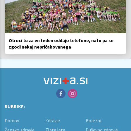
Otroci tu za en teden oddajo telefone, nato pa se
zgodi nekaj nepričakovanega
RUBRIKE:
Domov
Zdravje
Bolezni
Žensko zdravje
Zlata leta
Duševno zdravje