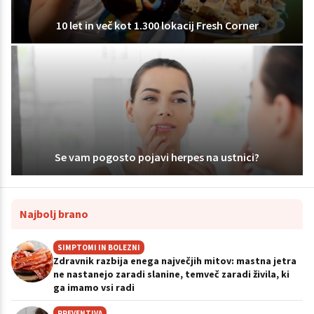
10 let in več kot 1.300 lokacij Fresh Corner
Se vam pogosto pojavi herpes na ustnici?
Najbolj brano
SIMPTOMI IN BOLEZNI
Zdravnik razbija enega največjih mitov: mastna jetra
ne nastanejo zaradi slanine, temveč zaradi živila, ki
ga imamo vsi radi
PREVENTIVA