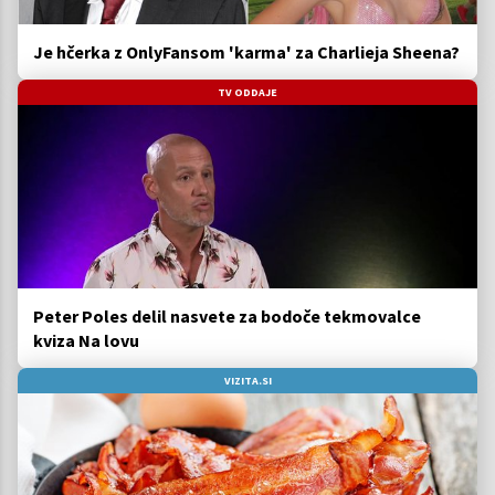
Je hčerka z OnlyFansom 'karma' za Charlieja Sheena?
TV ODDAJE
Peter Poles delil nasvete za bodoče tekmovalce
kviza Na lovu
VIZITA.SI