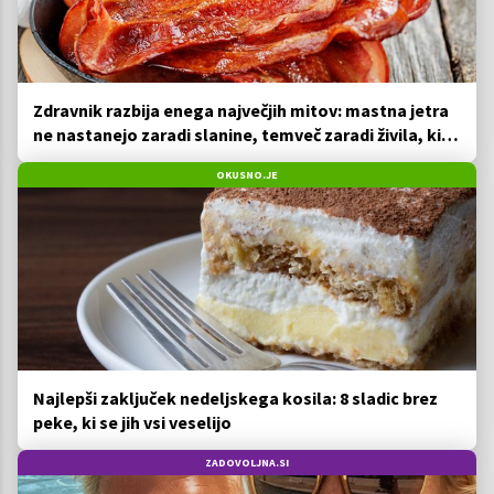
Zdravnik razbija enega največjih mitov: mastna jetra
ne nastanejo zaradi slanine, temveč zaradi živila, ki
ga imamo vsi radi
OKUSNO.JE
Najlepši zaključek nedeljskega kosila: 8 sladic brez
peke, ki se jih vsi veselijo
ZADOVOLJNA.SI