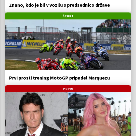
Znano, kdo je bil v vozilu s predsednico države
ŠPORT
Prvi prosti trening MotoGP pripadel Marquezu
POPIN