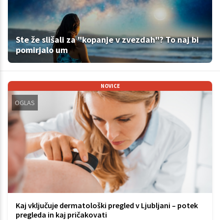
Ste že slišali za "kopanje v zvezdah"? To naj bi
pomirjalo um
NOVICE
OGLAS
Kaj vključuje dermatološki pregled v Ljubljani – potek
pregleda in kaj pričakovati