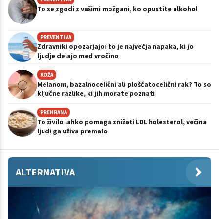
To se zgodi z vašimi možgani, ko opustite alkohol
PREVENTIVA
Zdravniki opozarjajo: to je največja napaka, ki jo
ljudje delajo med vročino
KOŽA
Melanom, bazalnocelični ali ploščatocelični rak? To so
ključne razlike, ki jih morate poznati
PREHRANA
To živilo lahko pomaga znižati LDL holesterol, večina
ljudi ga uživa premalo
ALTERNATIVA