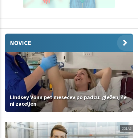
NOVICE
Lindsey Vonn pet mesecev po padcu: gleženj še
ni zaceljen
OGLAS