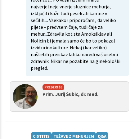
najverjetneje vnerje sluznice mehurja,
izključiti kaže tudi pesek ali kamne v
sečilih.... Vsekakor priporočam , da veliko
pijete - predvsem čaje, tudi čaje za
mehur...Zdravila kot sta Amoksiklav ali
Nolicin bi jemala samo če bo to pokazal
izvid urinokulture. Nekaj (kar veliko)
naštetih preiskav lahko naredi vaš osebni
zdravnik. Nikar ne pozabite na ginekološki
pregled.
PREBERI ŠE
Prim. Jurij Šubic, dr. med.
CISTITIS
TEŽAVE Z MEHURJEM
Q&A