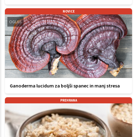
NOVICE
OGLAS
Ganoderma lucidum za boljši spanec in manj stresa
PREHRANA