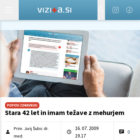
POPOVI ZDRAVNIKI
Stara 42 let in imam težave z mehurjem
16. 07. 2009
Prim. Jurij Šubic dr.
0
19.17
med.