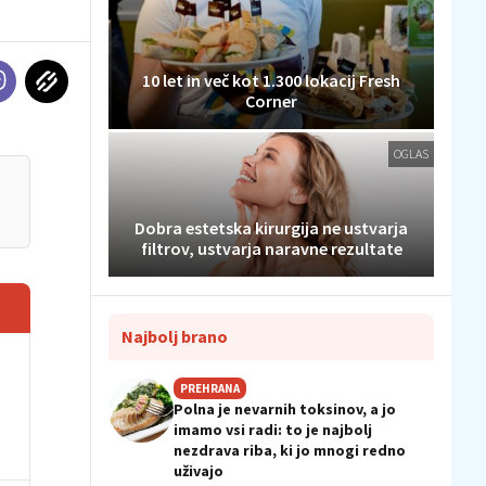
10 let in več kot 1.300 lokacij Fresh
Corner
OGLAS
Dobra estetska kirurgija ne ustvarja
filtrov, ustvarja naravne rezultate
Najbolj brano
PREHRANA
Polna je nevarnih toksinov, a jo
imamo vsi radi: to je najbolj
nezdrava riba, ki jo mnogi redno
uživajo