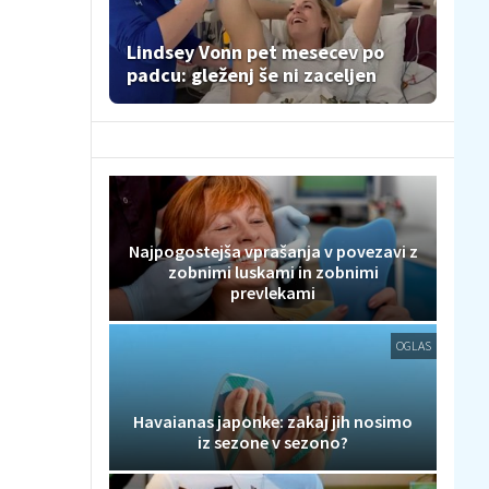
Lindsey Vonn pet mesecev po
padcu: gleženj še ni zaceljen
Najpogostejša vprašanja v povezavi z
zobnimi luskami in zobnimi
prevlekami
OGLAS
Havaianas japonke: zakaj jih nosimo
iz sezone v sezono?