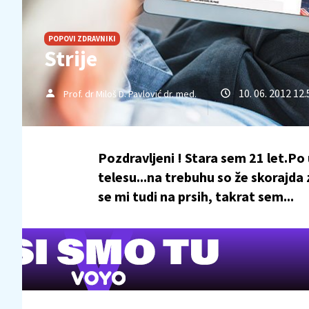
POPOVI ZDRAVNIKI
Strije
10. 06. 2012 12.
Prof. dr Miloš D. Pavlović dr. med.
Pozdravljeni ! Stara sem 21 let.Po
telesu...na trebuhu so že skorajda
se mi tudi na prsih, takrat sem...