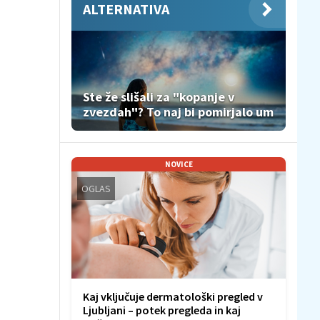
ALTERNATIVA
Ste že slišali za "kopanje v
zvezdah"? To naj bi pomirjalo um
NOVICE
OGLAS
Kaj vključuje dermatološki pregled v
Ljubljani – potek pregleda in kaj