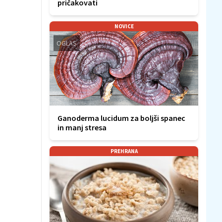
pričakovati
NOVICE
OGLAS
Ganoderma lucidum za boljši spanec
in manj stresa
PREHRANA