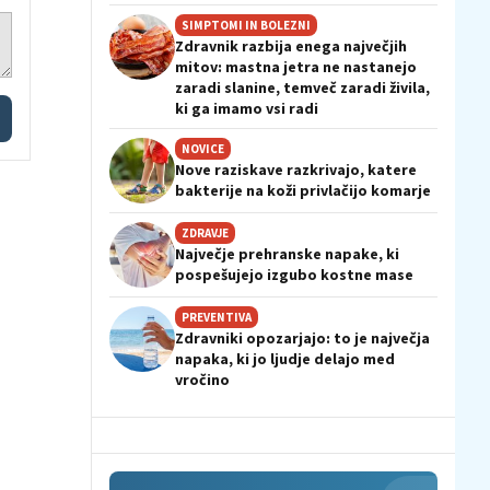
SIMPTOMI IN BOLEZNI
Zdravnik razbija enega največjih
mitov: mastna jetra ne nastanejo
zaradi slanine, temveč zaradi živila,
ki ga imamo vsi radi
NOVICE
Nove raziskave razkrivajo, katere
bakterije na koži privlačijo komarje
ZDRAVJE
Največje prehranske napake, ki
pospešujejo izgubo kostne mase
PREVENTIVA
Zdravniki opozarjajo: to je največja
napaka, ki jo ljudje delajo med
vročino