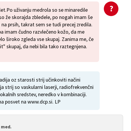
let.Po uživanju medrola so se minaredile
u so že skorajda zbledele, po nogah imam še
 na prsih, takrat sem se tudi precej zredila.
pa imam čudno razvlečeno kožo, da me
lo široko zgleda vse skupaj. Zanima me, če
t" skupaj, da nebi bila tako raztegnjena.
ija oz starosti strij učinkoviti načini
 strij so vaskularni laserji, radiofrekvenčni
okalnih sredstev, neredko v kombinaciji.
na posvet na www.dcp.si. LP
. med.