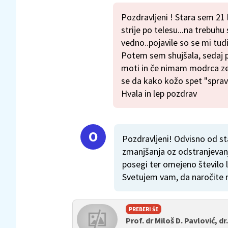
Pozdravljeni ! Stara sem 21 
strije po telesu...na trebuh
vedno..pojavile so se mi tudi
Potem sem shujšala, sedaj 
moti in če nimam modrca ze
se da kako kožo spet "spravi
Hvala in lep pozdrav
Pozdravljeni! Odvisno od stad
zmanjšanja oz odstranjevanja
posegi ter omejeno število l
Svetujem vam, da naročite 
PREBERI ŠE
Prof. dr Miloš D. Pavlović, dr