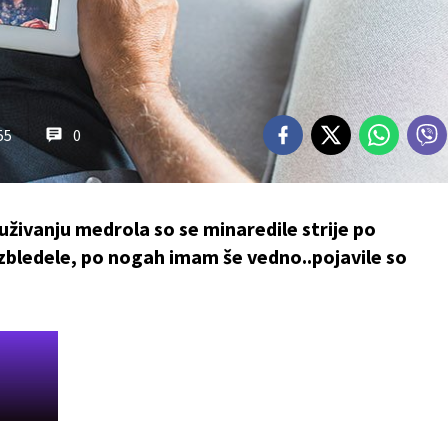
55
0
 uživanju medrola so se minaredile strije po
 zbledele, po nogah imam še vedno..pojavile so