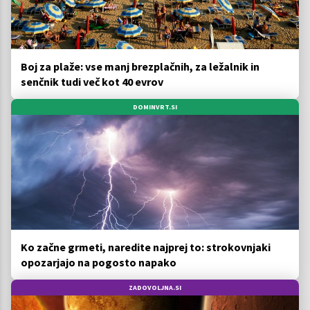
Boj za plaže: vse manj brezplačnih, za ležalnik in
senčnik tudi več kot 40 evrov
DOMINVRT.SI
Ko začne grmeti, naredite najprej to: strokovnjaki
opozarjajo na pogosto napako
ZADOVOLJNA.SI