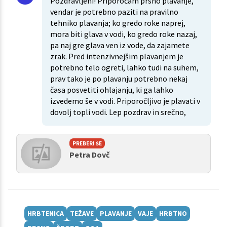
Pozdravljeni! Priporočam prsno plavanje,
vendar je potrebno paziti na pravilno
tehniko plavanja; ko gredo roke naprej,
mora biti glava v vodi, ko gredo roke nazaj,
pa naj gre glava ven iz vode, da zajamete
zrak. Pred intenzivnejšim plavanjem je
potrebno telo ogreti, lahko tudi na suhem,
prav tako je po plavanju potrebno nekaj
časa posvetiti ohlajanju, ki ga lahko
izvedemo še v vodi. Priporočljivo je plavati v
dovolj topli vodi. Lep pozdrav in srečno,
PREBERI ŠE
Petra Dovč
HRBTENICA
TEŽAVE
PLAVANJE
VAJE
HRBTNO