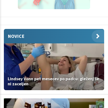
NOVICE
Lindsey Vonn pet mesecev po padcu: gleženj še
ni zaceljen