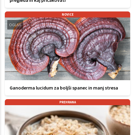
NOVICE
OGLAS
Ganoderma lucidum za boljši spanec in manj stresa
PREHRANA