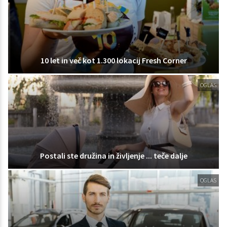
10 let in več kot 1.300 lokacij Fresh Corner
OGLAS
Postali ste družina in življenje ... teče dalje
OGLAS