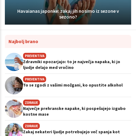
Havaianas japonke: zakaj jih nosimo iz sezone v
sezono?
Najbolj brano
PREVENTIVA
Zdravniki opozarjajo: to je največja napaka, ki jo
ljudje delajo med vročino
PREVENTIVA
To se zgodi z vašimi možgani, ko opustite alkohol
ZDRAVJE
Največje prehranske napake, ki pospešujejo izgubo
kostne mase
ZDRAVJE
Zakaj nekateri ljudje potrebujejo več spanja kot