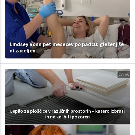
Lindsey Vonn pet mesecev po padcu: gleženj še
ni zaceljen
OGLAS
Lepilo za ploščice v različnih prostorih – katero izbrati
in na kaj biti pozoren