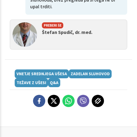
upal trditi.
PREBERI ŠE
Štefan Spudič, dr. med.
VNETJE SREDNJEGA UŠESA
ZADELAN SLUHOVOD
TEŽAVE Z UŠESI
Q&A