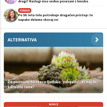
drugi? Razlogi niso vedno povezani z lenobo
ZDRAVJE
Po 50. letu telo potrebuje drugačen pristop: te
napake delamo skoraj vsi
ALTERNATIVA
Že poznate to staro ljudsko 'zdravilo', ki naj bi
zdravilo rane?
NOVICE