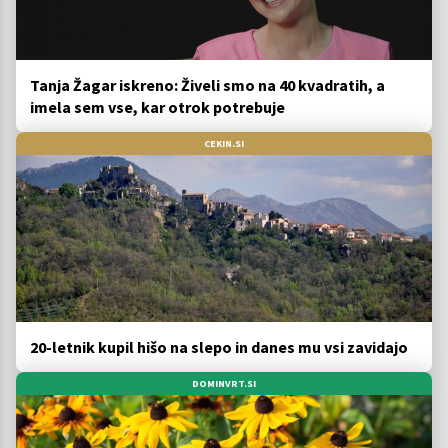
Tanja Žagar iskreno: Živeli smo na 40 kvadratih, a
imela sem vse, kar otrok potrebuje
CEKIN.SI
20-letnik kupil hišo na slepo in danes mu vsi zavidajo
DOMINVRT.SI