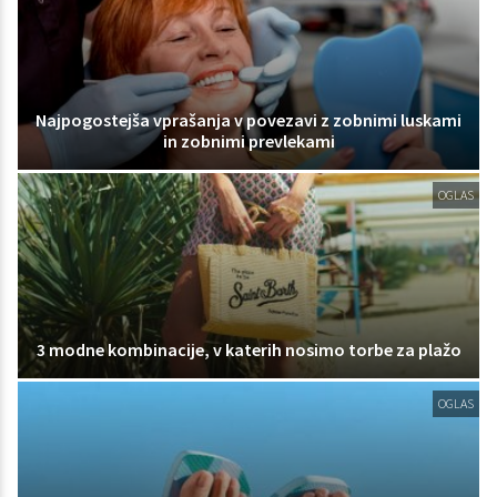
Najpogostejša vprašanja v povezavi z zobnimi luskami
in zobnimi prevlekami
OGLAS
3 modne kombinacije, v katerih nosimo torbe za plažo
OGLAS