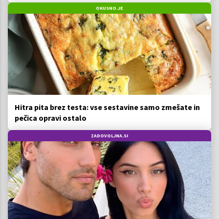
OKUSNO.JE
Hitra pita brez testa: vse sestavine samo zmešate in
pečica opravi ostalo
ZADOVOLJNA.SI