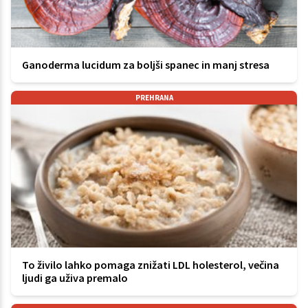
Ganoderma lucidum za boljši spanec in manj stresa
PREHRANA
To živilo lahko pomaga znižati LDL holesterol, večina
ljudi ga uživa premalo