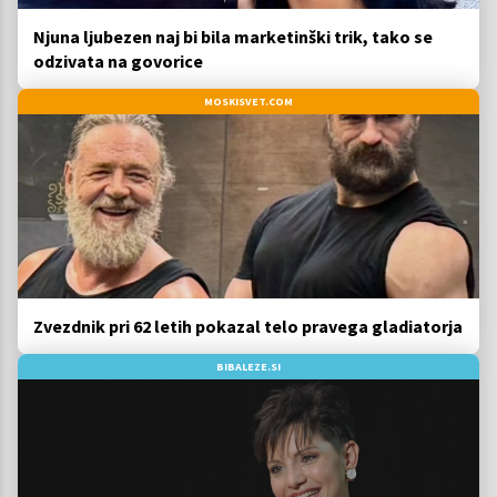
Njuna ljubezen naj bi bila marketinški trik, tako se
odzivata na govorice
MOSKISVET.COM
Zvezdnik pri 62 letih pokazal telo pravega gladiatorja
BIBALEZE.SI