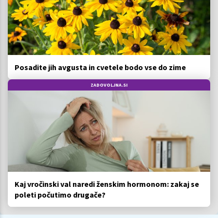
Posadite jih avgusta in cvetele bodo vse do zime
ZADOVOLJNA.SI
Kaj vročinski val naredi ženskim hormonom: zakaj se
poleti počutimo drugače?