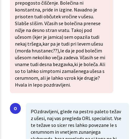
prepogosto čiščenje. Bolečina ni
konstantna, pride in izgine. Navadno je
prisoten tudi občutek vročine v ušesu.
Slabše slišim. Včasih se bolečina prenese
nižje na desno stran vratu. Takoj pod
učesom (kjer je jamica) sem opazila tudi
nekaj tršega,kar pa je tudi pri levem ušesu
(morda hrustanec??),le da je pod bolečim
ušesom nekoliko večja zadeva. Včasih se mi
vname tudi desna bezgavka,ki je boleča. Ali
so to lahko simptomi zamašenega ušesa s
cerumnom, ali je lahko vzrok kje drugje?
Hvala in lepo pozdravljeni.
POzdravljeni, glede na pestro paleto težav
z ušesi, naj vas pregleda ORL specialist. Vse
te težave so sicer res lahko povezane le s
cerumnom in vnetjem zunanjega
sluhovoda, brez pregleda pa si tega ne bi