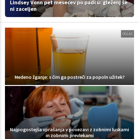
Lindsey Vonn pet mesecev po padcu: gleženj še
ni zaceljen
OGLAS
Medeno žganje: s čim ga postreči za popoln užitek?
Najpogostejša vprašanja v povezavi z zobnimi luskami
in zobnimi prevlekami