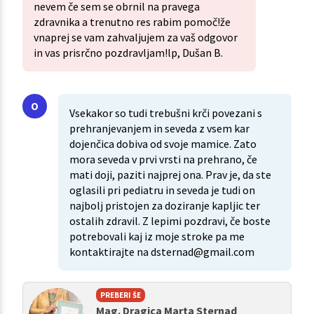
nevem če sem se obrnil na pravega
zdravnika a trenutno res rabim pomoč!že
vnaprej se vam zahvaljujem za vaš odgovor
in vas prisrčno pozdravljam!lp, Dušan B.
Vsekakor so tudi trebušni krči povezani s
prehranjevanjem in seveda z vsem kar
dojenčica dobiva od svoje mamice. Zato
mora seveda v prvi vrsti na prehrano, če
mati doji, paziti najprej ona. Prav je, da ste
oglasili pri pediatru in seveda je tudi on
najbolj pristojen za doziranje kapljic ter
ostalih zdravil. Z lepimi pozdravi, če boste
potrebovali kaj iz moje stroke pa me
kontaktirajte na dsternad@gmail.com
PREBERI ŠE
Mag. Dragica Marta Sternad