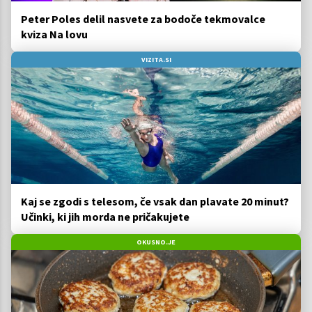
Peter Poles delil nasvete za bodoče tekmovalce
kviza Na lovu
VIZITA.SI
Kaj se zgodi s telesom, če vsak dan plavate 20 minut?
Učinki, ki jih morda ne pričakujete
OKUSNO.JE