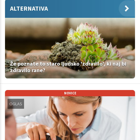
ALTERNATIVA
Že poznate to staro ljudsko 'zdravilo', ki naj bi
zdravilo rane?
NOVICE
OGLAS