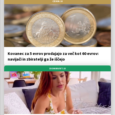
CEKIN.SI
Kovanec za 5 evrov prodajajo za več kot 60 evrov:
navijači in zbiratelji ga že iščejo
DOMINVRT.SI