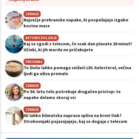
ZDRAVJE
Največje prehranske napake, ki pospešujejo izgubo
kostne mase
AKTIVNO ŽIVLJENJE
Kaj se zgodi s telesom, če vsak dan plavate 20 minut?
Učinki, ki jih morda ne pričakujete
PREHRANA
To živilo lahko pomaga znižati LDL holesterol, večina
ljudi ga uživa premalo
ZDRAVJE
Po 50. letu telo potrebuje drugačen pristop: te
napake delamo skoraj vsi
ZDRAVJE
Ali lahko klimatska naprava vpliva na krvni tlak?
Strokovnjaki pojasnjujejo, kaj se dogaja s telesom