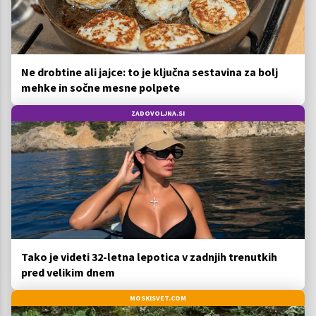
Ne drobtine ali jajce: to je ključna sestavina za bolj
mehke in sočne mesne polpete
ZADOVOLJNA.SI
Tako je videti 32-letna lepotica v zadnjih trenutkih
pred velikim dnem
MOSKISVET.COM