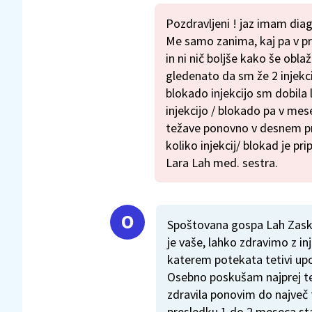
Pozdravljeni ! jaz imam dia
Me samo zanima, kaj pa v pri
in ni nič boljše kako še obla
gledenato da sm že 2 injekciji
blokado injekcijo sm dobila
injekcijo / blokado pa v me
težave ponovno v desnem pr
koliko injekcij/ blokad je pri
Lara Lah med. sestra.
Spoštovana gospa Lah Zasko
je vaše, lahko zdravimo z in
katerem potekata tetivi upo
Osebno poskušam najprej tež
zdravila ponovim do največ tr
presledku 1 do 2 meseca sta