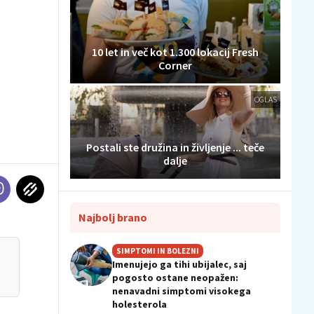
10 let in več kot 1.300 lokacij Fresh
Corner
OGLAS
Postali ste družina in življenje ... teče
dalje
Najbolj brano
SIMPTOMI IN BOLEZNI
Imenujejo ga tihi ubijalec, saj
pogosto ostane neopažen:
nenavadni simptomi visokega
holesterola