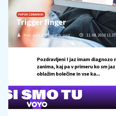
POPOVI ZDRAVNIKI
Trigger finger
11. 08. 2010 11.37
Prim. asist. Erik Vrabič dr. med.
Pozdravljeni ! jaz imam diagnozo 
zanima, kaj pa v primeru ko sm jaz 2 
oblažim bolečine in vse ka...