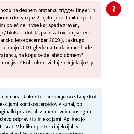
gnozo na desnem prstancu trigger finger. in
meru ko sm jaz 2 injekciji že dobila v prst
žim bolečine in vse kar spada zraven,
 / blokadi dobila, pa ni žal nič boljše. eno
 lansko leto(december 2009 ), ta drugo
secu maju 2010. glede na to da imam hude
stancu, na koga se še lahko obrnem?
poročljivo? Kolikokrat vi dajete injekcijo? lp
čen prst, kakor tudi imenujemo stanje kot
jekcijami kortikosteroidov v kanal, po
gibalki prstov, ali z operativnim posegom.
avo odpraviti z injekcijami. Aplikacijo
ikrat. V kolikor po treh injekcijah v
nje ni boljše, ali v primeru pogostega