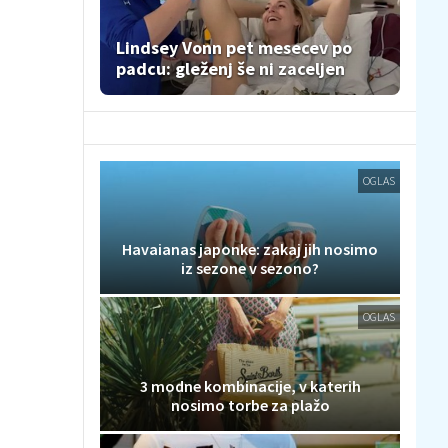
Lindsey Vonn pet mesecev po
padcu: gleženj še ni zaceljen
OGLAS
Havaianas japonke: zakaj jih nosimo
iz sezone v sezono?
OGLAS
3 modne kombinacije, v katerih
nosimo torbe za plažo