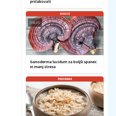
pričakovati
NOVICE
OGLAS
Ganoderma lucidum za boljši spanec
in manj stresa
PREHRANA