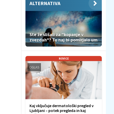
ALTERNATIVA
Ste že slišali za "kopanje v
zvezdah"? To naj bi pomirjalo um
NOVICE
OGLAS
Kaj vključuje dermatološki pregled v
Ljubljani – potek pregleda in kaj