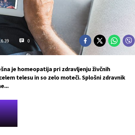
16.39
0
na je homeopatija pri zdravljenju živčnih
 celem telesu in so zelo moteči. Splošni zdravnik
e...