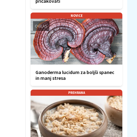
pričakovati
NOVICE
OGLAS
Ganoderma lucidum za boljši spanec
in manj stresa
PREHRANA