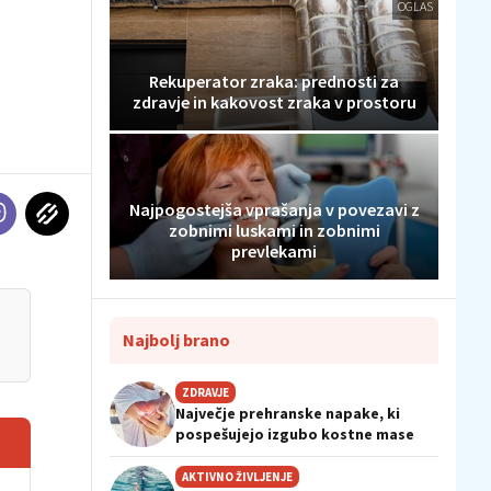
OGLAS
Rekuperator zraka: prednosti za
zdravje in kakovost zraka v prostoru
Najpogostejša vprašanja v povezavi z
zobnimi luskami in zobnimi
prevlekami
Najbolj brano
ZDRAVJE
Največje prehranske napake, ki
pospešujejo izgubo kostne mase
AKTIVNO ŽIVLJENJE