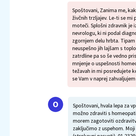
Spoštovani, Zanima me, kako
živčnih trzljajev. Le-ti se mi
moteči. Splošni zdravnik je i
nevrologu, ki ni podal diagn
zgornjem delu hrbta. Tipam j
neuspešno jih lajšam s toplo
zatrdline pa so še vedno pr
mnjenje o uspešnosti homeo
težavah in mi posredujete k
se Vam v naprej zahvaljujem
Spoštovani, hvala lepa za vp
možno zdraviti s homeopati
morem zagotoviti ozdravitv
zaključimo z uspehom. Moji 
(strokovni nasveti), 01 2329