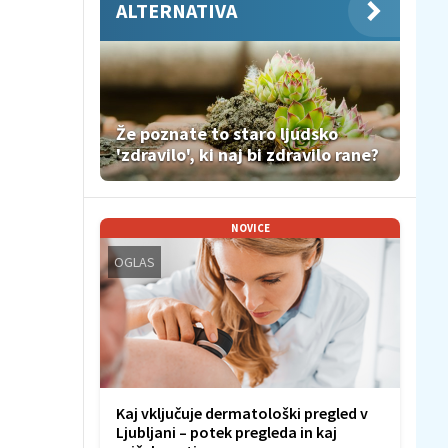
ALTERNATIVA
Že poznate to staro ljudsko
'zdravilo', ki naj bi zdravilo rane?
NOVICE
OGLAS
Kaj vključuje dermatološki pregled v
Ljubljani – potek pregleda in kaj