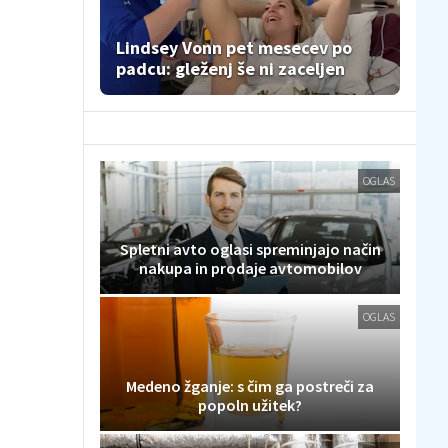
Lindsey Vonn pet mesecev po
padcu: gleženj še ni zaceljen
OGLAS
Spletni avto oglasi spreminjajo način
nakupa in prodaje avtomobilov
OGLAS
Medeno žganje: s čim ga postreči za
popoln užitek?