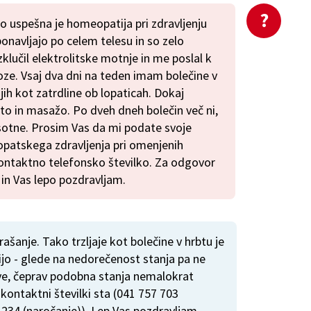
 uspešna je homeopatija pri zdravljenju
 ponavljajo po celem telesu in so zelo
zklučil elektrolitske motnje in me poslal k
oze. Vsaj dva dni na teden imam bolečine v
ih kot zatrdline ob lopaticah. Dokaj
to in masažo. Po dveh dneh bolečin več ni,
isotne. Prosim Vas da mi podate svoje
patskega zdravljenja pri omenjenih
ontaktno telefonsko številko. Za odgovor
 in Vas lepo pozdravljam.
rašanje. Tako trzljaje kot bolečine v hrbtu je
jo - glede na nedorečenost stanja pa ne
e, čeprav podobna stanja nemalokrat
kontaktni številki sta (041 757 703
 234 (naročanje)). Lep Vas pozdravljam,