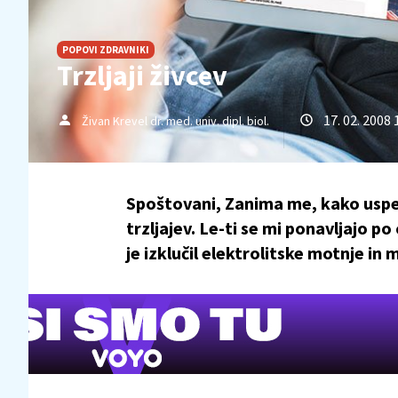
POPOVI ZDRAVNIKI
Trzljaji živcev
17. 02. 2008 
Živan Krevel dr. med. univ. dipl. biol.
Spoštovani, Zanima me, kako uspeš
trzljajev. Le-ti se mi ponavljajo po
je izklučil elektrolitske motnje in m