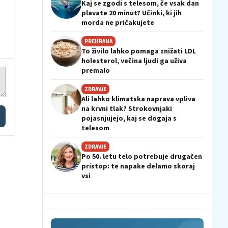
Kaj se zgodi s telesom, če vsak dan
plavate 20 minut? Učinki, ki jih
morda ne pričakujete
PREHRANA
To živilo lahko pomaga znižati LDL
holesterol, večina ljudi ga uživa
premalo
ZDRAVJE
Ali lahko klimatska naprava vpliva
na krvni tlak? Strokovnjaki
pojasnjujejo, kaj se dogaja s
telesom
ZDRAVJE
Po 50. letu telo potrebuje drugačen
pristop: te napake delamo skoraj
vsi