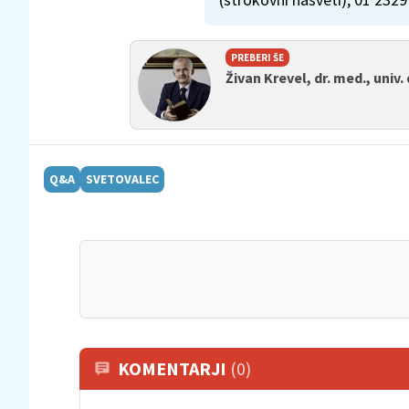
PREBERI ŠE
Živan Krevel, dr. med., univ. d
Q&A
SVETOVALEC
KOMENTARJI
(0)