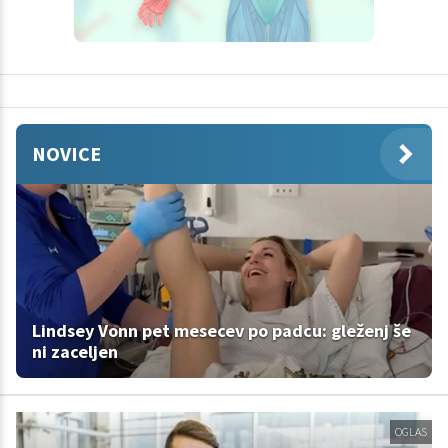
NOVICE
Lindsey Vonn pet mesecev po padcu: gleženj še
ni zaceljen
OGLAS