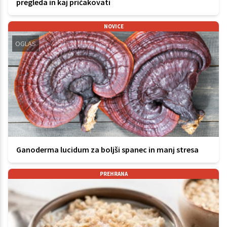
pregleda in kaj pričakovati
NOVICE
OGLAS
Ganoderma lucidum za boljši spanec in manj stresa
PREHRANA