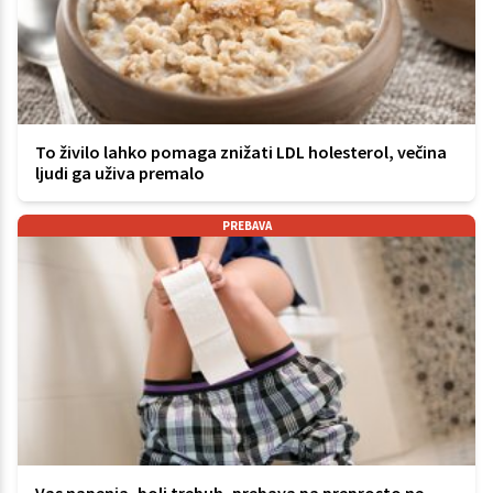
To živilo lahko pomaga znižati LDL holesterol, večina
ljudi ga uživa premalo
PREBAVA
Vas napenja, boli trebuh, prebava pa preprosto ne