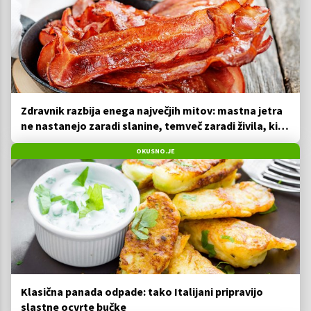
Zdravnik razbija enega največjih mitov: mastna jetra
ne nastanejo zaradi slanine, temveč zaradi živila, ki
ga imamo vsi radi
OKUSNO.JE
Klasična panada odpade: tako Italijani pripravijo
slastne ocvrte bučke