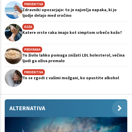
PREVENTIVA
Zdravniki opozarjajo: to je največja napaka, ki jo
ljudje delajo med vročino
KOŽA
Katere vrste raka imajo kot simptom srbečo kožo?
PREHRANA
To živilo lahko pomaga znižati LDL holesterol, večina
ljudi ga uživa premalo
PREVENTIVA
To se zgodi z vašimi možgani, ko opustite alkohol
ALTERNATIVA