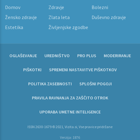
Domov
Zdravje
Bolezni
Žensko zdravje
Zlata leta
Duševno zdravje
Estetika
Življenjske zgodbe
OGLAŠEVANJE
UREDNIŠTVO
PRO PLUS
MODERIRANJE
PIŠKOTKI
SPREMENI NASTAVITVE PIŠKOTKOV
POLITIKA ZASEBNOSTI
SPLOŠNI POGOJI
PRAVILA RAVNANJA ZA ZAŠČITO OTROK
UPORABA UMETNE INTELIGENCE
ISSN 2630-1679 © 2021, Vizita.si, Vse pravice pridržane
Verzija: 1876