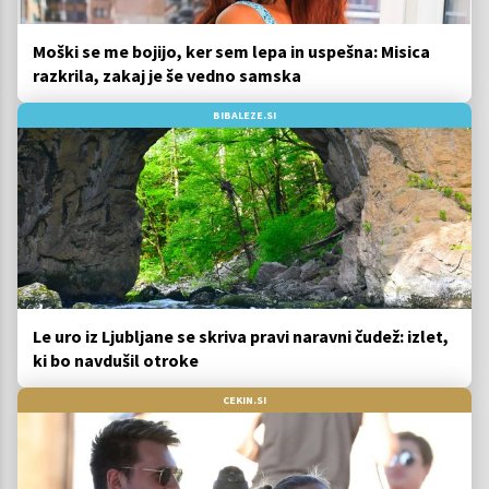
Moški se me bojijo, ker sem lepa in uspešna: Misica
razkrila, zakaj je še vedno samska
BIBALEZE.SI
Le uro iz Ljubljane se skriva pravi naravni čudež: izlet,
ki bo navdušil otroke
CEKIN.SI