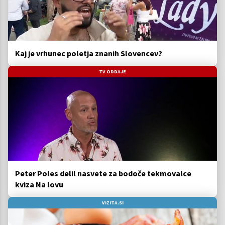
Kaj je vrhunec poletja znanih Slovencev?
TV ODDAJE
Peter Poles delil nasvete za bodoče tekmovalce
kviza Na lovu
VIZITA.SI