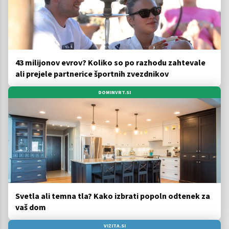
43 milijonov evrov? Koliko so po razhodu zahtevale
ali prejele partnerice športnih zvezdnikov
DOMINVRT.SI
Svetla ali temna tla? Kako izbrati popoln odtenek za
vaš dom
VIZITA.SI