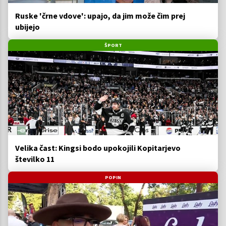
Ruske 'črne vdove': upajo, da jim može čim prej
ubijejo
ŠPORT
Velika čast: Kingsi bodo upokojili Kopitarjevo
številko 11
POPIN