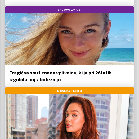
ZADOVOLJNA.SI
Tragična smrt znane vplivnice, ki je pri 26 letih
izgubila boj z boleznijo
MOSKISVET.COM