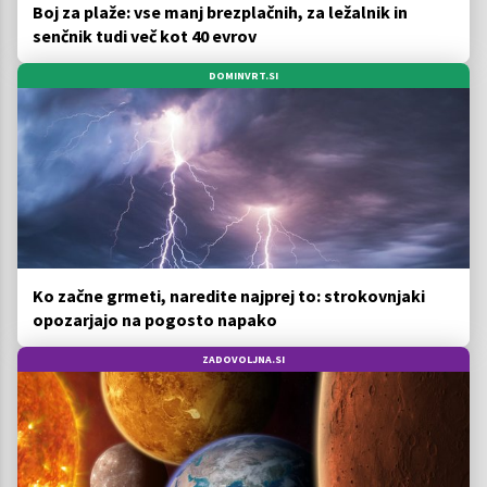
Boj za plaže: vse manj brezplačnih, za ležalnik in
senčnik tudi več kot 40 evrov
DOMINVRT.SI
Ko začne grmeti, naredite najprej to: strokovnjaki
opozarjajo na pogosto napako
ZADOVOLJNA.SI