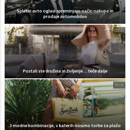
Spletni avto oglasi spreminjajo način nakupa in
prodaje avtomobilov
OGLAS
Postali ste družina in življenje ... teče dalje
OGLAS
3 modne kombinacije, v katerih nosimo torbe za plažo