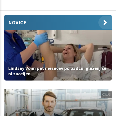
NOVICE
Lindsey Vonn pet mesecev po padcu: gleženj še
ni zaceljen
OGLAS