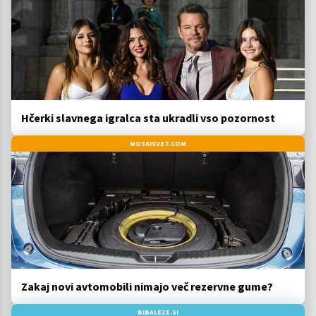
Hčerki slavnega igralca sta ukradli vso pozornost
MOSKISVET.COM
Zakaj novi avtomobili nimajo več rezervne gume?
BIBALEZE.SI