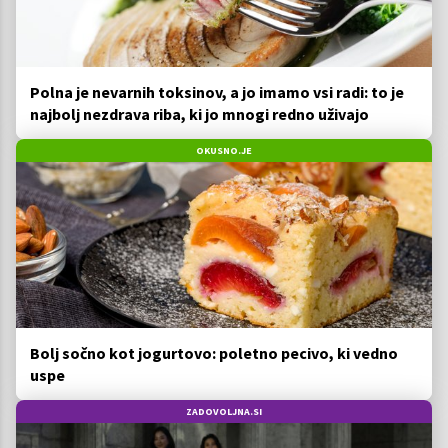
Polna je nevarnih toksinov, a jo imamo vsi radi: to je
najbolj nezdrava riba, ki jo mnogi redno uživajo
OKUSNO.JE
Bolj sočno kot jogurtovo: poletno pecivo, ki vedno
uspe
ZADOVOLJNA.SI