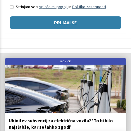
Strinjam se s
splošnimi pogoji
in
Politiko zasebnosti
.
PRIJAVI SE
NOVICE
Ukinitev subvencij za električna vozila? 'To bi bilo
najslabše, kar se lahko zgodi'