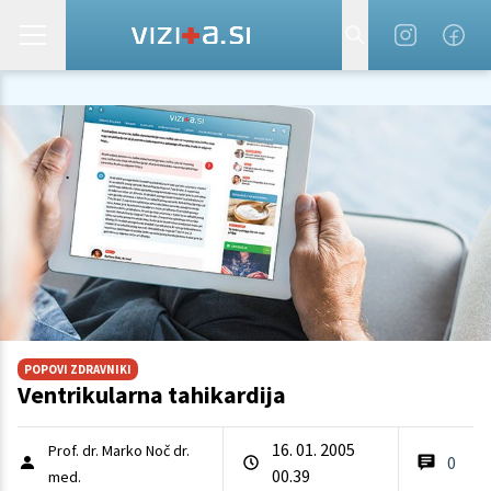
POPOVI ZDRAVNIKI
Ventrikularna tahikardija
16. 01. 2005
Prof. dr. Marko Noč dr.
0
00.39
med.