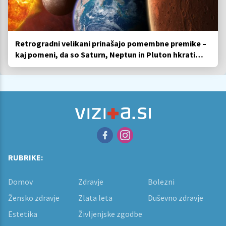
Retrogradni velikani prinašajo pomembne premike –
kaj pomeni, da so Saturn, Neptun in Pluton hkrati
retrogradni?
RUBRIKE:
Domov
Zdravje
Bolezni
Žensko zdravje
Zlata leta
Duševno zdravje
Estetika
Življenjske zgodbe