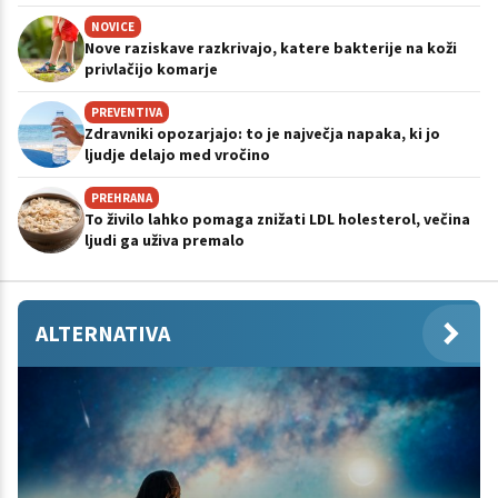
NOVICE
Nove raziskave razkrivajo, katere bakterije na koži
privlačijo komarje
PREVENTIVA
Zdravniki opozarjajo: to je največja napaka, ki jo
ljudje delajo med vročino
PREHRANA
To živilo lahko pomaga znižati LDL holesterol, večina
ljudi ga uživa premalo
ALTERNATIVA