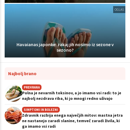
OGLAS
Havaianas japonke: zakaj jih nosimo iz sezone v
sezono?
Najbolj brano
PREHRANA
Polna je nevarnih toksinov, a jo imamo vsi radi: to je
najbolj nezdrava riba, ki jo mnogi redno uživajo
SIMPTOMI IN BOLEZNI
Zdravnik razbija enega največjih mitov: mastna jetra
ne nastanejo zaradi slanine, temveč zaradi živila, ki
ga imamo vsi radi