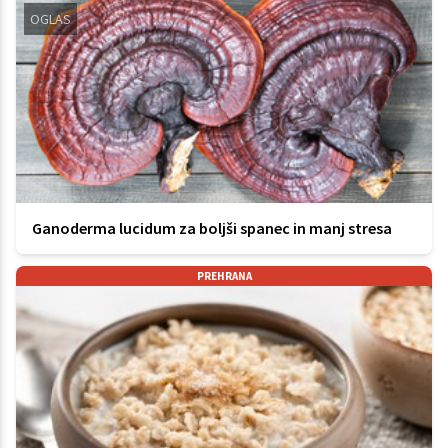
OGLAS
Ganoderma lucidum za boljši spanec in manj stresa
PREHRANA