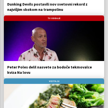
Dunking Devils postavili nov svetovni rekord z
najvišjim skokom na trampolinu
TV ODDAJE
Peter Poles delil nasvete za bodoče tekmovalce
kviza Na lovu
VIZITA.SI