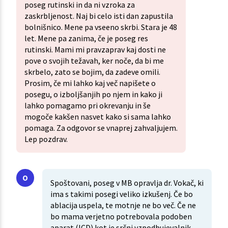
poseg rutinski in da ni vzroka za
zaskrbljenost. Naj bi celo isti dan zapustila
bolnišnico. Mene pa vseeno skrbi. Stara je 48
let. Mene pa zanima, če je poseg res
rutinski. Mami mi pravzaprav kaj dosti ne
pove o svojih težavah, ker noče, da bi me
skrbelo, zato se bojim, da zadeve omili.
Prosim, če mi lahko kaj več napišete o
posegu, o izboljšanjih po njem in kako ji
lahko pomagamo pri okrevanju in še
mogoče kakšen nasvet kako si sama lahko
pomaga. Za odgovor se vnaprej zahvaljujem.
Lep pozdrav.
Spoštovani, poseg v MB opravlja dr. Vokač, ki
ima s takimi posegi veliko izkušenj. Če bo
ablacija uspela, te motnje ne bo več. Če ne
bo mama verjetno potrebovala podoben
aparat (ICD) kot je srčni vzpodbujevalnik.