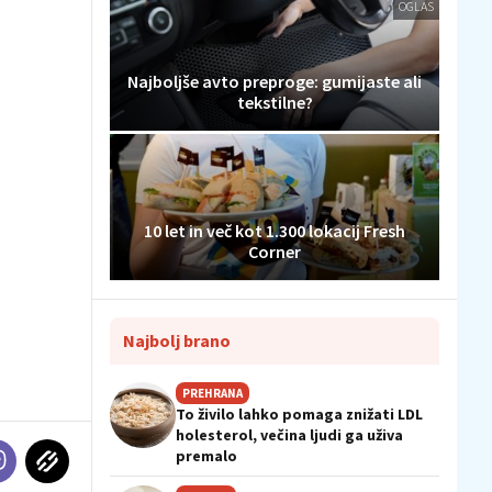
OGLAS
Najboljše avto preproge: gumijaste ali
tekstilne?
10 let in več kot 1.300 lokacij Fresh
Corner
Najbolj brano
PREHRANA
To živilo lahko pomaga znižati LDL
holesterol, večina ljudi ga uživa
premalo