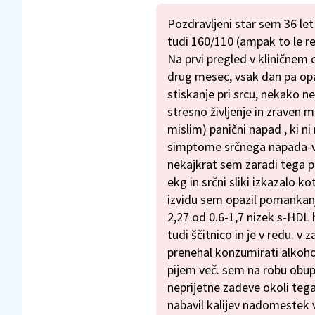
Pozdravljeni star sem 36 let
tudi 160/110 (ampak to le r
Na prvi pregled v kliničnem 
drug mesec, vsak dan pa opaž
stiskanje pri srcu, nekako n
stresno življenje in zraven 
mislim) panični napad , ki n
simptome srčnega napada-vis
nekajkrat sem zaradi tega p
ekg in srčni sliki izkazalo 
izvidu sem opazil pomankanje 
2,27 od 0.6-1,7 nizek s-HDL 
tudi ščitnico in je v redu. v
prenehal konzumirati alkohol
pijem več. sem na robu obup
neprijetne zadeve okoli tega. 
nabavil kalijev nadomestek 