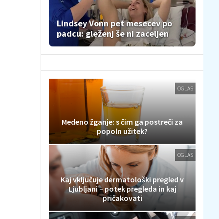
Lindsey Vonn pet mesecev po
padcu: gleženj še ni zaceljen
OGLAS
Medeno žganje: s čim ga postreči za
popoln užitek?
OGLAS
Kaj vključuje dermatološki pregled v
Ljubljani – potek pregleda in kaj
pričakovati