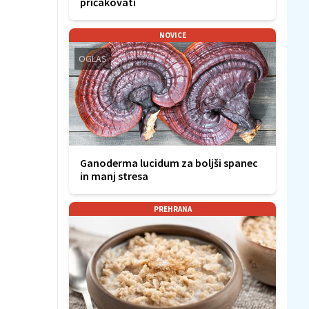
pričakovati
NOVICE
OGLAS
Ganoderma lucidum za boljši spanec
in manj stresa
PREHRANA