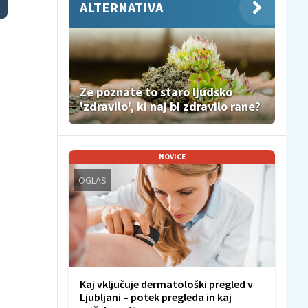
ALTERNATIVA
Že poznate to staro ljudsko
'zdravilo', ki naj bi zdravilo rane?
NOVICE
OGLAS
Kaj vključuje dermatološki pregled v
Ljubljani – potek pregleda in kaj