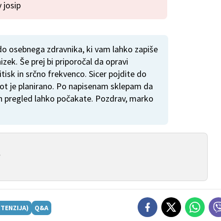
 josip
 do osebnega zdravnika, ki vam lahko zapiše
nizek. Še prej bi priporočal da opravi
itisk in srčno frekvenco. Sicer pojdite do
kot je planirano. Po napisenam sklepam da
 in pregled lahko počakate. Pozdrav, marko
.
RTENZIJA)
Q&A