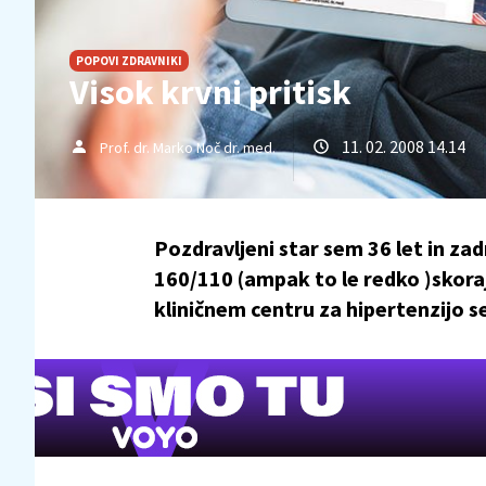
POPOVI ZDRAVNIKI
Visok krvni pritisk
11. 02. 2008 14.14
Prof. dr. Marko Noč dr. med.
Pozdravljeni star sem 36 let in za
160/110 (ampak to le redko )skoraj
kliničnem centru za hipertenzijo se