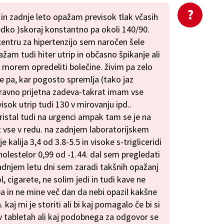
 in zadnje leto opažam previsok tlak včasih
edko )skoraj konstantno pa okoli 140/90.
centru za hipertenzijo sem naročen šele
am tudi hiter utrip in občasno špikanje ali
e morem opredeliti bolečine. živim pa zelo
me pa, kar pogosto spremlja (tako jaz
i ravno prijetna zadeva-takrat imam vse
ok utrip tudi 130 v mirovanju ipd..
ristal tudi na urgenci ampak tam se je na
kot vse v redu. na zadnjem laboratorijskem
kalija 3,4 od 3.8-5.5 in visoke s-trigliceridi
holestelor 0,99 od -1.44. dal sem pregledati
 zadnjem letu dni sem zaradi takšnih opažanj
, cigarete, ne solim jedi in tudi kave ne
a in ne mine več dan da nebi opazil kakšne
kaj mi je storiti ali bi kaj pomagalo če bi si
v tabletah ali kaj podobnega za odgovor se