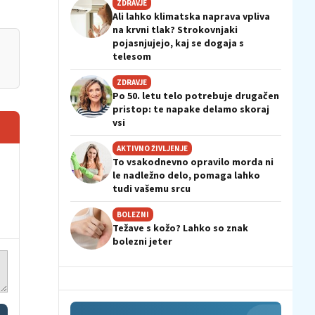
ZDRAVJE
Ali lahko klimatska naprava vpliva
na krvni tlak? Strokovnjaki
pojasnjujejo, kaj se dogaja s
telesom
ZDRAVJE
Po 50. letu telo potrebuje drugačen
pristop: te napake delamo skoraj
vsi
AKTIVNO ŽIVLJENJE
To vsakodnevno opravilo morda ni
le nadležno delo, pomaga lahko
tudi vašemu srcu
BOLEZNI
Težave s kožo? Lahko so znak
bolezni jeter