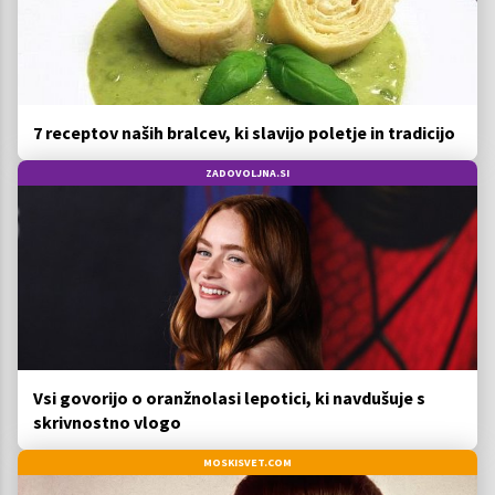
7 receptov naših bralcev, ki slavijo poletje in tradicijo
ZADOVOLJNA.SI
Vsi govorijo o oranžnolasi lepotici, ki navdušuje s
skrivnostno vlogo
MOSKISVET.COM