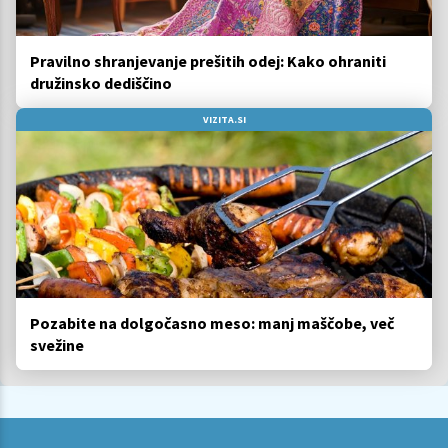
Pravilno shranjevanje prešitih odej: Kako ohraniti
družinsko dediščino
VIZITA.SI
Pozabite na dolgočasno meso: manj maščobe, več
svežine