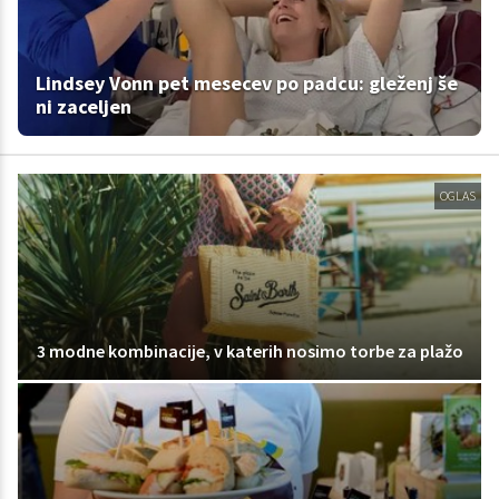
Lindsey Vonn pet mesecev po padcu: gleženj še
ni zaceljen
OGLAS
3 modne kombinacije, v katerih nosimo torbe za plažo