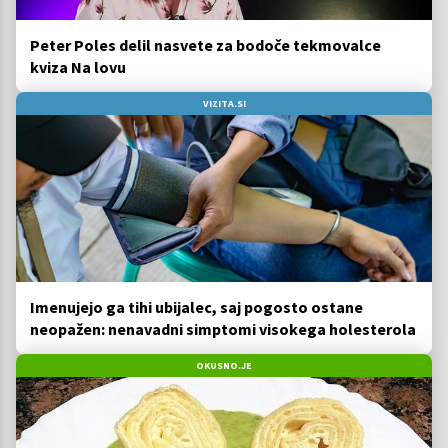
Peter Poles delil nasvete za bodoče tekmovalce
kviza Na lovu
VIZITA.SI
Imenujejo ga tihi ubijalec, saj pogosto ostane
neopažen: nenavadni simptomi visokega holesterola
OKUSNO.JE