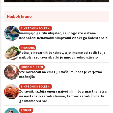
Najbolj brano
SIMPTOMI IN BOLEZNI
Imenujejo ga tihi ubijalec, saj pogosto ostane
neopažen: nenavadni simptomi visokega holesterola
PREHRANA
Polna je nevarnih toksinov, a jo imamo vsi radi: to je
najbolj nezdrava riba, ki jo mnogi redno uživajo
IMUNSKI SISTEM
Ste odraščali na kmetiji? Vaša imunost je verjetno
močnejša
SIMPTOMI IN BOLEZNI
Zdravnik razbija enega največjih mitov: mastna jetra
ne nastanejo zaradi slanine, temveč zaradi živila, ki
ga imamo vsi radi
ZDRAVJE