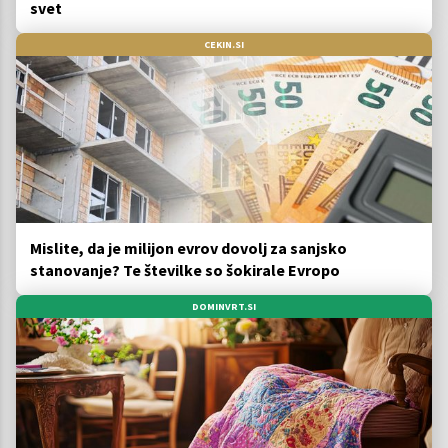
svet
CEKIN.SI
Mislite, da je milijon evrov dovolj za sanjsko
stanovanje? Te številke so šokirale Evropo
DOMINVRT.SI