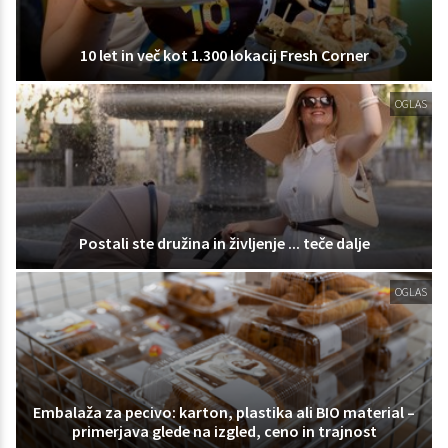
10 let in več kot 1.300 lokacij Fresh Corner
OGLAS
Postali ste družina in življenje ... teče dalje
OGLAS
Embalaža za pecivo: karton, plastika ali BIO material –
primerjava glede na izgled, ceno in trajnost