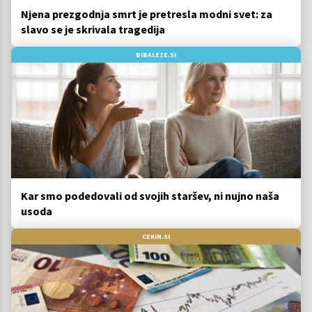
Njena prezgodnja smrt je pretresla modni svet: za
slavo se je skrivala tragedija
BIBALEZE.SI
Kar smo podedovali od svojih staršev, ni nujno naša
usoda
CEKIN.SI