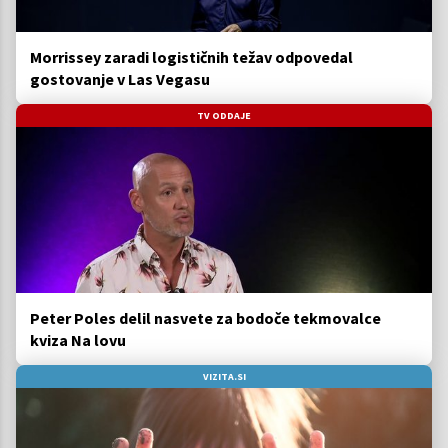
Morrissey zaradi logističnih težav odpovedal
gostovanje v Las Vegasu
TV ODDAJE
Peter Poles delil nasvete za bodoče tekmovalce
kviza Na lovu
VIZITA.SI