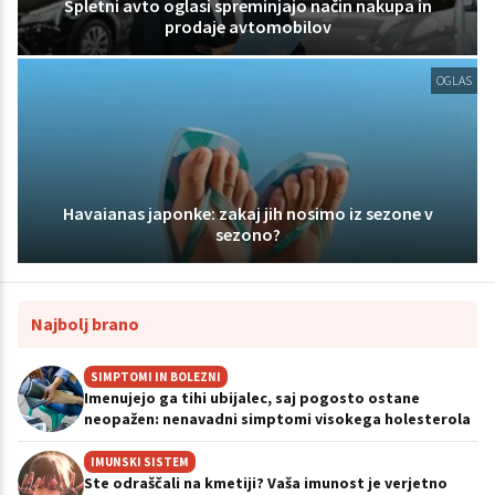
Spletni avto oglasi spreminjajo način nakupa in
prodaje avtomobilov
OGLAS
Havaianas japonke: zakaj jih nosimo iz sezone v
sezono?
Najbolj brano
SIMPTOMI IN BOLEZNI
Imenujejo ga tihi ubijalec, saj pogosto ostane
neopažen: nenavadni simptomi visokega holesterola
IMUNSKI SISTEM
Ste odraščali na kmetiji? Vaša imunost je verjetno