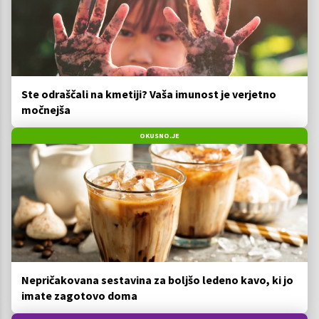
Ste odraščali na kmetiji? Vaša imunost je verjetno
močnejša
OKUSNO.JE
Nepričakovana sestavina za boljšo ledeno kavo, ki jo
imate zagotovo doma