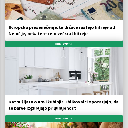
Evropsko presenečenje: te države rastejo hitreje od
Nemčije, nekatere celo večkrat hitreje
DOMINVRT.SI
Razmišljate o novi kuhinji? Oblikovalci opozarjajo, da
te barve izgubljajo priljubljenost
DOMINVRT.SI