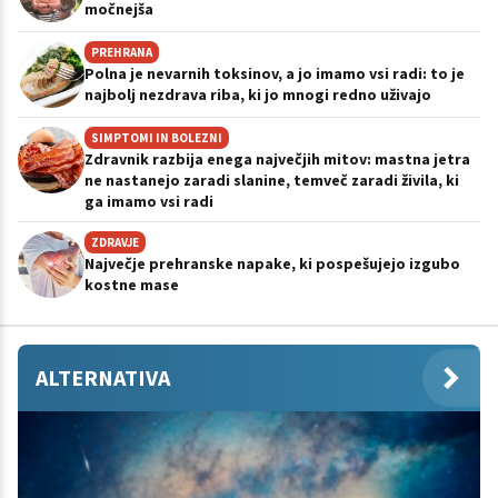
močnejša
PREHRANA
Polna je nevarnih toksinov, a jo imamo vsi radi: to je
najbolj nezdrava riba, ki jo mnogi redno uživajo
SIMPTOMI IN BOLEZNI
Zdravnik razbija enega največjih mitov: mastna jetra
ne nastanejo zaradi slanine, temveč zaradi živila, ki
ga imamo vsi radi
ZDRAVJE
Največje prehranske napake, ki pospešujejo izgubo
kostne mase
ALTERNATIVA