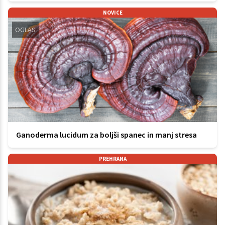
NOVICE
OGLAS
Ganoderma lucidum za boljši spanec in manj stresa
PREHRANA