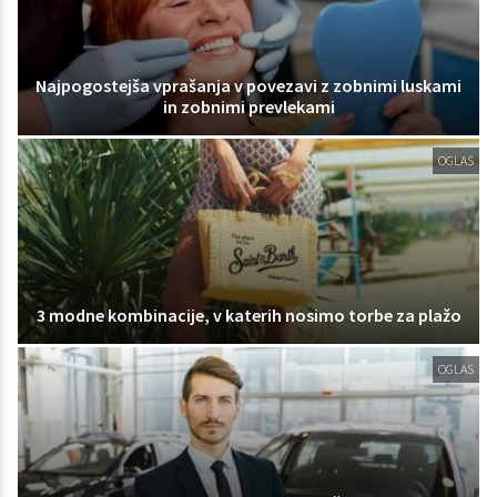
Najpogostejša vprašanja v povezavi z zobnimi luskami
in zobnimi prevlekami
OGLAS
3 modne kombinacije, v katerih nosimo torbe za plažo
OGLAS