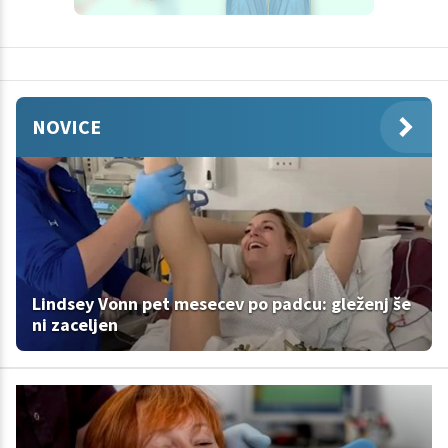
NOVICE
Lindsey Vonn pet mesecev po padcu: gleženj še
ni zaceljen