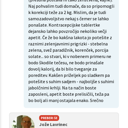
Naj pohvalim tudi domače, da so pripomogli
k korekciji teže za 2 kg. Mislim, da je tudi
samozadovoljstvo nekaj s čemer se lahko
ponašate. Kontracepcijske tablertke
dejansko lahko povzročijo nekoliko večji
apetit. Če že bo kakšna lakota jo potešite z
raznimi zelenjavnimi prigrizki - stebelna
zelena, svež paradižnik, korenček, porcija
solate... so stvari, ki v nobenem primeru ne
bodo škodile tečesu, ne bodo prinašale
dovolj kalorij, da bi bilo tveganje za
poreditev. Kakšen priželjek po sladkem pa
potešite s suhim sadjem - najboljše s suhimi
jabolčnimi krhlji. Na ta način boste
zaposleni, apetit boste prelisičili, teža pa
bo bolj ali manj ostajala enako. Srečno
PREBERI ŠE
Jože Lavrinec