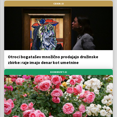
CEKIN.SI
Otroci bogatašev množično prodajajo družinske
zbirke: raje imajo denar kot umetnine
DOMINVRT.SI