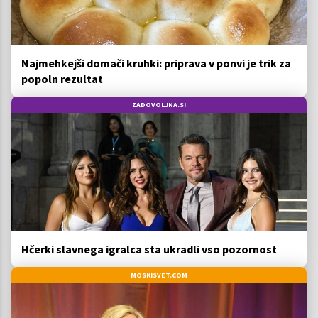
Najmehkejši domači kruhki: priprava v ponvi je trik za
popoln rezultat
ZADOVOLJNA.SI
Hčerki slavnega igralca sta ukradli vso pozornost
MOSKISVET.COM