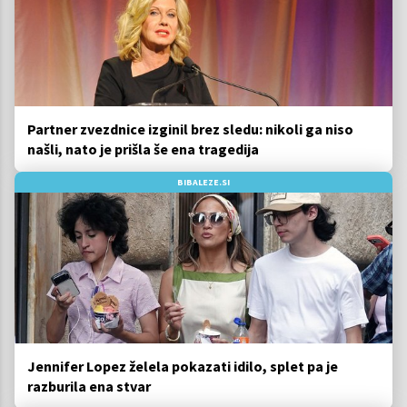
Partner zvezdnice izginil brez sledu: nikoli ga niso
našli, nato je prišla še ena tragedija
BIBALEZE.SI
Jennifer Lopez želela pokazati idilo, splet pa je
razburila ena stvar