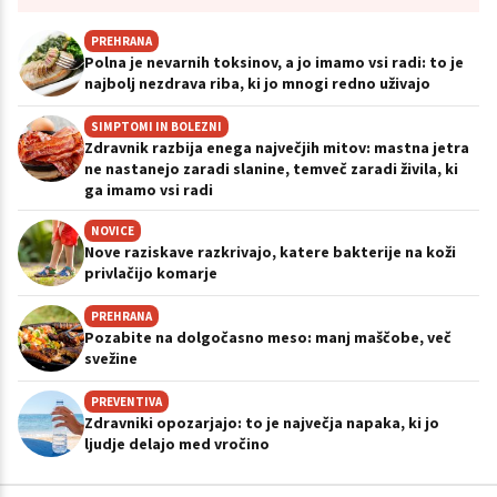
PREHRANA
Polna je nevarnih toksinov, a jo imamo vsi radi: to je
najbolj nezdrava riba, ki jo mnogi redno uživajo
SIMPTOMI IN BOLEZNI
Zdravnik razbija enega največjih mitov: mastna jetra
ne nastanejo zaradi slanine, temveč zaradi živila, ki
ga imamo vsi radi
NOVICE
Nove raziskave razkrivajo, katere bakterije na koži
privlačijo komarje
PREHRANA
Pozabite na dolgočasno meso: manj maščobe, več
svežine
PREVENTIVA
Zdravniki opozarjajo: to je največja napaka, ki jo
ljudje delajo med vročino