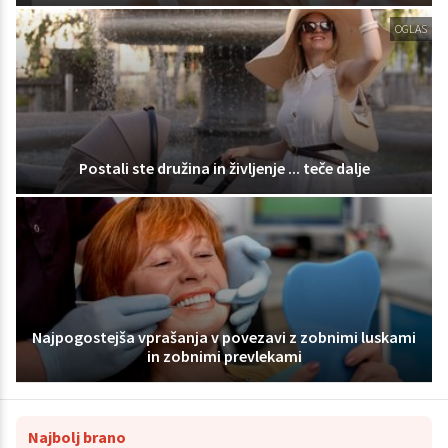
OGLAS
Postali ste družina in življenje ... teče dalje
Najpogostejša vprašanja v povezavi z zobnimi luskami
in zobnimi prevlekami
Najbolj brano