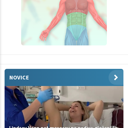
NOVICE
Lindsey Vonn pet mesecev po padcu: gleženj še