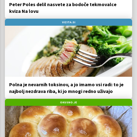
Peter Poles delil nasvete za bodoče tekmovalce
kviza Na lovu
VIZITA.SI
Polna je nevarnih toksinov, a jo imamo vsi radi: to je
najbolj nezdrava riba, ki jo mnogi redno uživajo
OKUSNO.JE