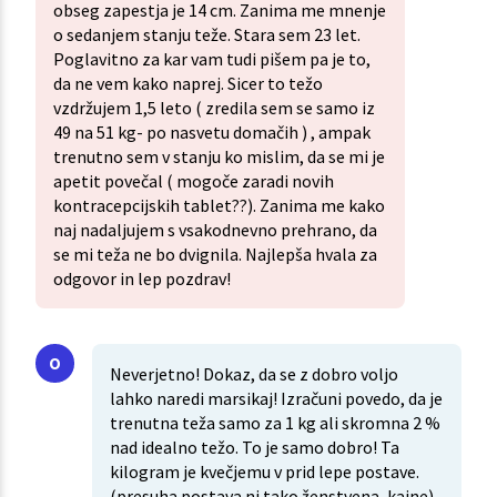
obseg zapestja je 14 cm. Zanima me mnenje
o sedanjem stanju teže. Stara sem 23 let.
Poglavitno za kar vam tudi pišem pa je to,
da ne vem kako naprej. Sicer to težo
vzdržujem 1,5 leto ( zredila sem se samo iz
49 na 51 kg- po nasvetu domačih ) , ampak
trenutno sem v stanju ko mislim, da se mi je
apetit povečal ( mogoče zaradi novih
kontracepcijskih tablet??). Zanima me kako
naj nadaljujem s vsakodnevno prehrano, da
se mi teža ne bo dvignila. Najlepša hvala za
odgovor in lep pozdrav!
Neverjetno! Dokaz, da se z dobro voljo
lahko naredi marsikaj! Izračuni povedo, da je
trenutna teža samo za 1 kg ali skromna 2 %
nad idealno težo. To je samo dobro! Ta
kilogram je kvečjemu v prid lepe postave.
(presuha postava ni tako ženstvena, kajne).