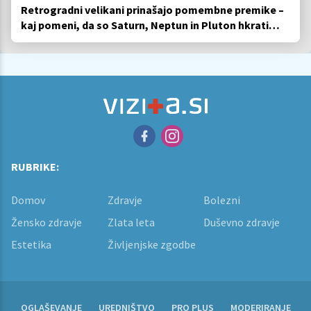
Retrogradni velikani prinašajo pomembne premike –
kaj pomeni, da so Saturn, Neptun in Pluton hkrati
retrogradni?
RUBRIKE:
Domov
Zdravje
Bolezni
Žensko zdravje
Zlata leta
Duševno zdravje
Estetika
Življenjske zgodbe
OGLAŠEVANJE
UREDNIŠTVO
PRO PLUS
MODERIRANJE