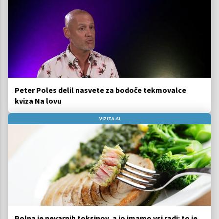
Peter Poles delil nasvete za bodoče tekmovalce
kviza Na lovu
VIZITA.SI
Polna je nevarnih toksinov, a jo imamo vsi radi: to je