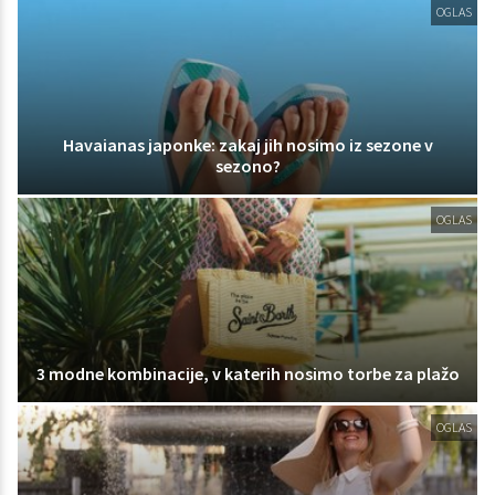
OGLAS
Havaianas japonke: zakaj jih nosimo iz sezone v
sezono?
OGLAS
3 modne kombinacije, v katerih nosimo torbe za plažo
OGLAS