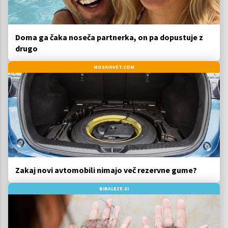
Doma ga čaka noseča partnerka, on pa dopustuje z
drugo
MOSKISVET.COM
Zakaj novi avtomobili nimajo več rezervne gume?
BIBALEZE.SI