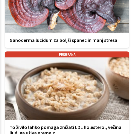
Ganoderma lucidum za boljši spanec in manj stresa
PREHRANA
To živilo lahko pomaga znižati LDL holesterol, večina
ljudi ga uživa premalo