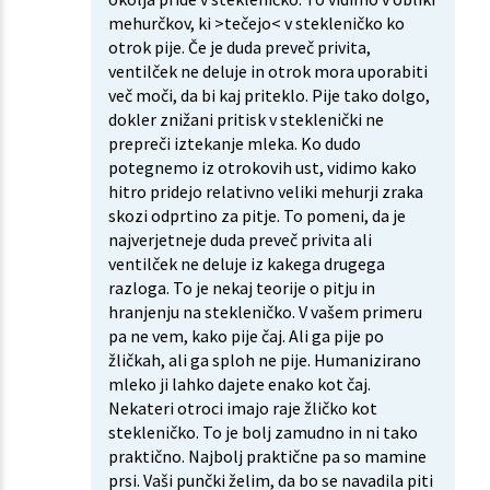
mehurčkov, ki >tečejo< v stekleničko ko
otrok pije. Če je duda preveč privita,
ventilček ne deluje in otrok mora uporabiti
več moči, da bi kaj priteklo. Pije tako dolgo,
dokler znižani pritisk v steklenički ne
prepreči iztekanje mleka. Ko dudo
potegnemo iz otrokovih ust, vidimo kako
hitro pridejo relativno veliki mehurji zraka
skozi odprtino za pitje. To pomeni, da je
najverjetneje duda preveč privita ali
ventilček ne deluje iz kakega drugega
razloga. To je nekaj teorije o pitju in
hranjenju na stekleničko. V vašem primeru
pa ne vem, kako pije čaj. Ali ga pije po
žličkah, ali ga sploh ne pije. Humanizirano
mleko ji lahko dajete enako kot čaj.
Nekateri otroci imajo raje žličko kot
stekleničko. To je bolj zamudno in ni tako
praktično. Najbolj praktične pa so mamine
prsi. Vaši punčki želim, da bo se navadila piti