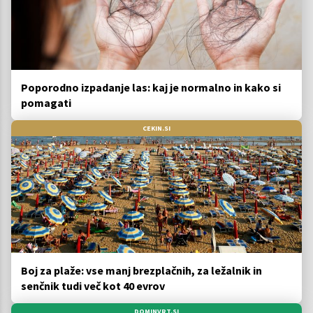
Poporodno izpadanje las: kaj je normalno in kako si
pomagati
CEKIN.SI
Boj za plaže: vse manj brezplačnih, za ležalnik in
senčnik tudi več kot 40 evrov
DOMINVRT.SI