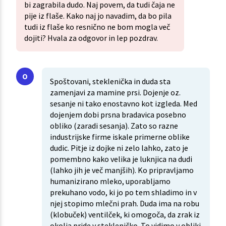
bi zagrabila dudo. Naj povem, da tudi čaja ne
pije iz flaše. Kako naj jo navadim, da bo pila
tudi iz flaše ko resnično ne bom mogla več
dojiti? Hvala za odgovor in lep pozdrav.
Spoštovani, steklenička in duda sta
zamenjavi za mamine prsi. Dojenje oz.
sesanje ni tako enostavno kot izgleda. Med
dojenjem dobi prsna bradavica posebno
obliko (zaradi sesanja). Zato so razne
industrijske firme iskale primerne oblike
dudic. Pitje iz dojke ni zelo lahko, zato je
pomembno kako velika je luknjica na dudi
(lahko jih je več manjših). Ko pripravljamo
humanizirano mleko, uporabljamo
prekuhano vodo, ki jo po tem shladimo in v
njej stopimo mlečni prah. Duda ima na robu
(klobuček) ventilček, ki omogoča, da zrak iz
okolja pride v stekleničko. To vidimo v obliki