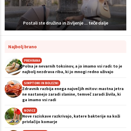
Postali ste družina in življenje ... teče dalje
Najbolj brano
PREHRANA
Polna je nevarnih toksinov, a jo imamo vsi radi: to je
najbolj nezdrava riba, ki jo mnogi redno uživajo
SIMPTOMI IN BOLEZNI
Zdravnik razbija enega največjih mitov: mastna jetra
ne nastanejo zaradi slanine, temveč zaradi živila, ki
ga imamo vsi radi
NOVICE
Nove raziskave razkrivajo, katere bakterije na koži
privlačijo komarje