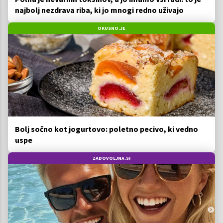
najbolj nezdrava riba, ki jo mnogi redno uživajo
OKUSNO.JE
Bolj sočno kot jogurtovo: poletno pecivo, ki vedno
uspe
ZADOVOLJNA.SI